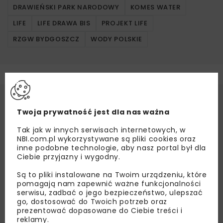
DRAWIEŃSKI PARK NARODOWY
KOMES WATER
LIFE
LIFE DRAWA BIS
PROJEKT LIFE
RZGW BYDGOSZCZ
WODY POLSKIE
Twoja prywatność jest dla nas ważna
Tak jak w innych serwisach internetowych, w
NBI.com.pl wykorzystywane są pliki cookies oraz
inne podobne technologie, aby nasz portal był dla
Ciebie przyjazny i wygodny.
Są to pliki instalowane na Twoim urządzeniu, które
pomagają nam zapewnić ważne funkcjonalności
serwisu, zadbać o jego bezpieczeństwo, ulepszać
go, dostosować do Twoich potrzeb oraz
prezentować dopasowane do Ciebie treści i
reklamy.