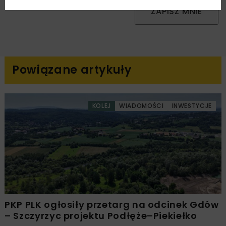
ZAPISZ MNIE
Powiązane artykuły
KOLEJ
WIADOMOŚCI
INWESTYCJE
PKP PLK ogłosiły przetarg na odcinek Gdów
– Szczyrzyc projektu Podłęże–Piekiełko