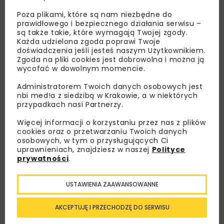
Poza plikami, które są nam niezbędne do
prawidłowego i bezpiecznego działania serwisu –
są także takie, które wymagają Twojej zgody.
Każda udzielona zgoda poprawi Twoje
doświadczenia jeśli jesteś naszym Użytkownikiem.
Zgoda na pliki cookies jest dobrowolna i można ją
wycofać w dowolnym momencie.
Lubisz wiedzieć więcej?
Administratorem Twoich danych osobowych jest
nbi med!a z siedzibą w Krakowie, a w niektórych
Zapisz się do newslettera aby otrzymywać od
przypadkach nasi Partnerzy.
nas najlepsze informacje branżowe,
Więcej informacji o korzystaniu przez nas z plików
zaproszenia na wydarzenia, atrakcyjne oferty i
cookies oraz o przetwarzaniu Twoich danych
dedykowane akcje specjalne.
osobowych, w tym o przysługujących Ci
uprawnieniach, znajdziesz w naszej
Polityce
prywatności
.
USTAWIENIA ZAAWANSOWANNE
Zapoznałam/em się z
Polityką Prywatności
i
Regulaminem
oraz wyrażam zgodę na otrzymywanie na
podany przeze mnie adres e-mail korespondencji
AKCEPTUJĘ I PRZECHODZĘ DO SERWISU
handlowej w postaci newslettera.