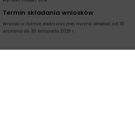
Termin składania wniosków
Wnioski w formie elektronicznej można składać od 30
września do 30 listopada 2025 r.
Źródło:
Ministerstwo Infrastruktury
CUPT
ETCS
GSM-R
INFRASTRUKTURA KOLEJOWA
TABOR KOLEJOWY
Powiązane artykuły
KOLEJ
WIADOMOŚCI
INWESTYCJE