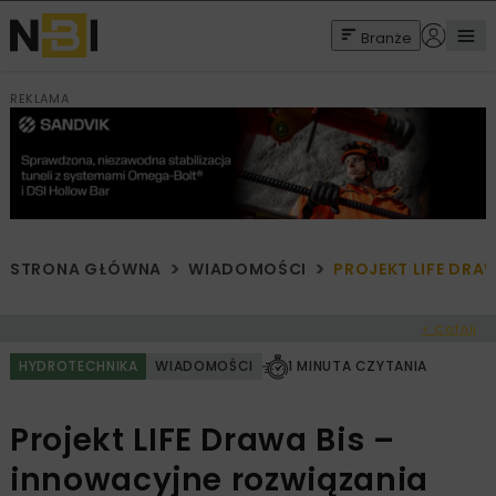
Branże
REKLAMA
STRONA GŁÓWNA
WIADOMOŚCI
PROJEKT LIFE DR
< Cofnij
HYDROTECHNIKA
WIADOMOŚCI
1 MINUTA CZYTANIA
Projekt LIFE Drawa Bis –
innowacyjne rozwiązania