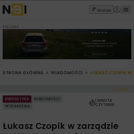
Branże
REKLAMA
STRONA GŁÓWNA
WIADOMOŚCI
ŁUKASZ CZOPIK W 
< Cofnij
ENERGETYKA
WIADOMOŚCI
1 MINUTA
CZYTANIA
WYDARZENIA
Łukasz Czopik w zarządzie