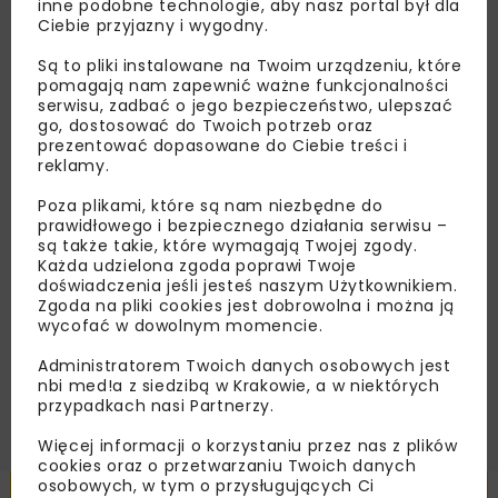
inne podobne technologie, aby nasz portal był dla
Ciebie przyjazny i wygodny.
Lubisz wiedzieć więcej?
Są to pliki instalowane na Twoim urządzeniu, które
Zapisz się do newslettera aby otrzymywać od
pomagają nam zapewnić ważne funkcjonalności
nas najlepsze informacje branżowe,
serwisu, zadbać o jego bezpieczeństwo, ulepszać
go, dostosować do Twoich potrzeb oraz
zaproszenia na wydarzenia, atrakcyjne oferty i
prezentować dopasowane do Ciebie treści i
dedykowane akcje specjalne.
reklamy.
Poza plikami, które są nam niezbędne do
prawidłowego i bezpiecznego działania serwisu –
są także takie, które wymagają Twojej zgody.
Zapoznałam/em się z
Polityką Prywatności
i
Każda udzielona zgoda poprawi Twoje
Regulaminem
oraz wyrażam zgodę na otrzymywanie na
doświadczenia jeśli jesteś naszym Użytkownikiem.
podany przeze mnie adres e-mail korespondencji
Zgoda na pliki cookies jest dobrowolna i można ją
handlowej w postaci newslettera.
wycofać w dowolnym momencie.
Administratorem Twoich danych osobowych jest
ZAPISZ MNIE
nbi med!a z siedzibą w Krakowie, a w niektórych
przypadkach nasi Partnerzy.
Więcej informacji o korzystaniu przez nas z plików
cookies oraz o przetwarzaniu Twoich danych
osobowych, w tym o przysługujących Ci