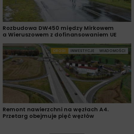
Rozbudowa DW450 między Mirkowem
a Wieruszowem z dofinansowaniem UE
DROGI
INWESTYCJE
WIADOMOŚCI
Remont nawierzchni na węzłach A4.
Przetarg obejmuje pięć węzłów