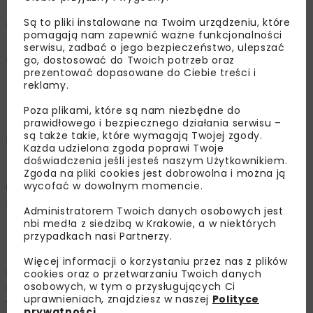
edycja programu obejmie 35 miast na terenie całej
Są to pliki instalowane na Twoim urządzeniu, które
Polski, gdzie powstanie 130 dwustanowiskowych stacji
pomagają nam zapewnić ważne funkcjonalności
szybkiego ładowania o mocy 175kW w miejscach
serwisu, zadbać o jego bezpieczeństwo, ulepszać
najczęściej uczęszczanych przez użytkowników aut
go, dostosować do Twoich potrzeb oraz
prezentować dopasowane do Ciebie treści i
elektrycznych.
reklamy.
- Jeśli chodzi o systemy rozliczania, dużym ułatwieniem
Poza plikami, które są nam niezbędne do
są programy do ładowania oferowane
prawidłowego i bezpiecznego działania serwisu –
są także takie, które wymagają Twojej zgody.
przez producentów samochodów elektrycznych. Mając
Każda udzielona zgoda poprawi Twoje
taki program, korzystając z opcji abonamentowej,
doświadczenia jeśli jesteś naszym Użytkownikiem.
dostajemy tak naprawdę jedną kartę, którą możemy
Zgoda na pliki cookies jest dobrowolna i można ją
wycofać w dowolnym momencie.
ładować się w całej Europie. Nie ma konieczności
instalacji wielu aplikacji i zastanawiania się, czy tutaj
Administratorem Twoich danych osobowych jest
stawka będzie taka, czy inna. Tu mamy z góry
nbi med!a z siedzibą w Krakowie, a w niektórych
przypadkach nasi Partnerzy.
zdefiniowane taryfy, wiemy, po jakiej cenie będziemy
się ładowali, mamy też z góry przewidziane stacje
Więcej informacji o korzystaniu przez nas z plików
po drodze, na których możemy się zatrzymać
cookies oraz o przetwarzaniu Twoich danych
osobowych, w tym o przysługujących Ci
i naładować właśnie przy użyciu tej karty.
uprawnieniach, znajdziesz w naszej
Polityce
W nawigacjach wbudowanych w samochody również
prywatności
.