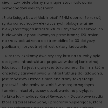
sieci i tzw. białe plamy na mapie stacji ładowania
samochodów elektrycznych.
„Biała Księga Nowej Mobilności” PSNM ocenia, że rozwój
rynku samochodów elektrycznych blokuje właśnie
niewystarczająca infrastruktura i zbyt wolne tempo ich
budowania. Z postulowanych przez branżę 120 zmian
na rzecz pobudzenia elektromobilności 30 dotyczy
publicznej i prywatnej infrastruktury ładowania.
- Niestety czekamy dwa czy trzy lata na to, żeby była
dostępna infrastruktura prądowa w danej konkretnej
lokalizacji. To jest największa taka bariera. Bo firm, które
chciałyby zainwestować w infrastrukturę do ładowania,
jest mnóstwo i każda z nich chciałaby taką stację
postawić i chciałaby to zrobić w miarę rozsądnym
terminie, niestety czasy oczekiwania na przyłącze
to kilka lat – wylicza Karol Rewczuk. - Dodatkowe środki,
które są zarezerwowane, i programy wspierające, które
są organizowane przez Narodowy Fundusz Ochrony