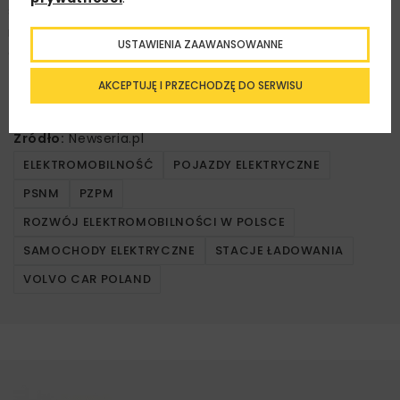
są wpisane stacje ładowania, na których możemy się
naładować – mówi menedżer ds. elektryfikacji w Volvo
USTAWIENIA ZAAWANSOWANNE
Car Poland.
AKCEPTUJĘ I PRZECHODZĘ DO SERWISU
Źródło:
Newseria.pl
ELEKTROMOBILNOŚĆ
POJAZDY ELEKTRYCZNE
PSNM
PZPM
ROZWÓJ ELEKTROMOBILNOŚCI W POLSCE
SAMOCHODY ELEKTRYCZNE
STACJE ŁADOWANIA
VOLVO CAR POLAND