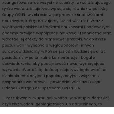
zaangażowania we wszystkie aspekty rozwoju krajowego
rynku wodoru. Inicjatywa wpisuje się również w politykę
Grupy ORLEN w zakresie współpracy ze środowiskami
naukowym, którą realizujemy już od wielu lat. Wraz z
wybitnymi polskimi ośrodkami naukowymi i badawczymi
chcemy rozwijać współpracę naukową i techniczną oraz
wdrażać jej efekty do biznesowej praktyki. W obszarze
poszukiwań i wydobycia węglowodorów i innych
surowców działamy w Polsce już od kilkudziesięciu lat,
posiadamy więc unikalne kompetencje i bogate
doświadczenie, aby podejmować nowe, wymagające
wyzwania. Wartością dodaną inicjatywy będą wspólne
działania edukacyjne i popularyzacyjne związane z
gospodarką wodorową – powiedział Wiesław Prugar
Członek Zarządu ds. Upstream ORLEN S.A.
– Poszukiwanie akumulacji wodoru w skorupie ziemskiej,
czyli złóż wodoru geologicznego lub naturalnego, to
wyzwanie, które Państwowy Instytut Geologiczny – PIB,