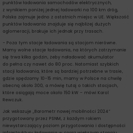
punktów ładowania samochodów elektrycznych,
z wynikiem poniżej jednej ładowarki na 100 km dróg,
Polska zajmuje jedno z ostatnich miejsc w UE. Większość
punktów ładowania znajduje się najbliżej dużych
aglomeracji, brakuje ich jednak przy trasach.
- Poza tym stacje ładowania są stacjom nierówne.
Mamy wolne stacje ładowania, na których zatrzymanie
się trwa kilka godzin, żeby naładować akumulator
do pełna czy nawet do 80 proc. Natomiast szybkich
stacji ładowania, które są bardziej potrzebne w trasie,
gdzie spędzamy 10-15 min, mamy w Polsce na chwilę
obecną około 300, a mówię tutaj o takich stacjach,
które osiągają moce około 150 kW – mówi Karol
Rewczuk.
Jak wskazuje „Barometr nowej mobilności 2024”
przygotowany przez PSNM, z każdym rokiem
niewystarczający poziom przygotowania i dostępności
infrastruktury ładowania w coraz większym stopniu