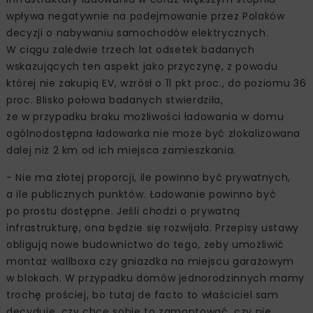
wpływa negatywnie na podejmowanie przez Polaków
decyzji o nabywaniu samochodów elektrycznych.
W ciągu zaledwie trzech lat odsetek badanych
wskazujących ten aspekt jako przyczynę, z powodu
której nie zakupią EV, wzrósł o 11 pkt proc., do poziomu 36
proc. Blisko połowa badanych stwierdziła,
że w przypadku braku możliwości ładowania w domu
ogólnodostępna ładowarka nie może być zlokalizowana
dalej niż 2 km od ich miejsca zamieszkania.
- Nie ma złotej proporcji, ile powinno być prywatnych,
a ile publicznych punktów. Ładowanie powinno być
po prostu dostępne. Jeśli chodzi o prywatną
infrastrukturę, ona będzie się rozwijała. Przepisy ustawy
obligują nowe budownictwo do tego, żeby umożliwić
montaż wallboxa czy gniazdka na miejscu garażowym
w blokach. W przypadku domów jednorodzinnych mamy
trochę prościej, bo tutaj de facto to właściciel sam
decyduje, czy chce sobie to zamontować, czy nie.