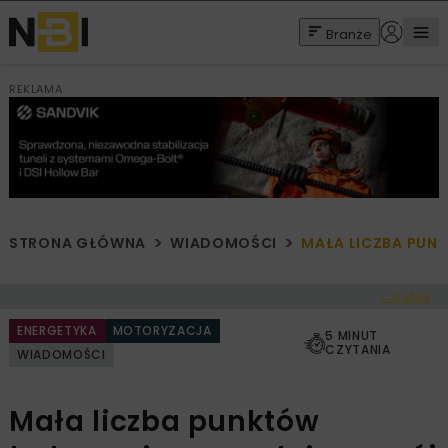
Branże
REKLAMA
STRONA GŁÓWNA
WIADOMOŚCI
MAŁA LICZBA PUN
< Cofnij
ENERGETYKA
MOTORYZACJA
5 MINUT
CZYTANIA
WIADOMOŚCI
Mała liczba punktów