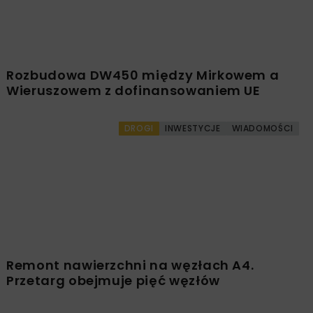
PKP PLK ogłosiły przetarg na odcinek Gdów
– Szczyrzyc projektu Podłęże–Piekiełko
DROGI
INWESTYCJE
WIADOMOŚCI
Rozbudowa DW450 między Mirkowem a
Wieruszowem z dofinansowaniem UE
DROGI
INWESTYCJE
WIADOMOŚCI