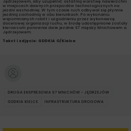
Droga S7, fot. GDDKiA O/Kielce
Ponad 21-kilometrowy dwujezdniowy odcinek drogi
ekspresowej S7 Chęciny – Jędrzejów został udostępniony
kierowcom w 2018 roku. W drugiej połowie maja br.
wykonawca wprowadził tymczasową organizację ruchu na
3-kilometrowym fragmencie trasy przed samym
Jędrzejowem, aby uzupełnić ostatnią warstwę nawierzchni
w miejscach dawnych przejazdów technologicznych na
jezdni wschodniej. W tym czasie ruch odbywał się płynnie
jezdnią zachodnią w obu kierunkach. Po wykonaniu
wspomnianych robót i uzgodnieniu przez wykonawcę
docelowej organizacji ruchu, w środę udostępnione zostały
kierowcom ponownie dwie jezdnie S7 między Mnichowem a
Jędrzejowem.
Tekst i zdjęcie: GDDKiA O/Kielce