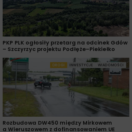
PKP PLK ogłosiły przetarg na odcinek Gdów
– Szczyrzyc projektu Podłęże–Piekiełko
DROGI
INWESTYCJE
WIADOMOŚCI
Rozbudowa DW450 między Mirkowem
a Wieruszowem z dofinansowaniem UE