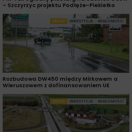
– Szczyrzyc projektu Podłęże–Piekiełko
DROGI
INWESTYCJE
WIADOMOŚCI
Rozbudowa DW450 między Mirkowem a
Wieruszowem z dofinansowaniem UE
DROGI
INWESTYCJE
WIADOMOŚCI