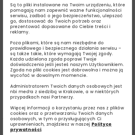
Są to pliki instalowane na Twoim urządzeniu, które
pomagają nam zapewnić ważne funkcjonalności
serwisu, zadbać o jego bezpieczeństwo, ulepszać
go, dostosować do Twoich potrzeb oraz
prezentować dopasowane do Ciebie treści i
reklamy.
Poza plikami, które są nam niezbędne do
prawidłowego i bezpiecznego działania serwisu –
są także takie, które wymagają Twojej zgody.
Każda udzielona zgoda poprawi Twoje
doświadczenia jeśli jesteś naszym Użytkownikiem.
Zgoda na pliki cookies jest dobrowolna i można ją
wycofać w dowolnym momencie.
Administratorem Twoich danych osobowych jest
nbi med!a z siedzibą w Krakowie, a w niektórych
przypadkach nasi Partnerzy.
Artur Popko, fot. Budimex
Więcej informacji o korzystaniu przez nas z plików
cookies oraz o przetwarzaniu Twoich danych
Pan Artur Popko jest absolwentem Białostockiego
osobowych, w tym o przysługujących Ci
Wydziału Budownictwa o specjalności Budownictwo
uprawnieniach, znajdziesz w naszej
Polityce
Komunikacyjne. W latach 2000-2002 pracował jako
Inżynier Budowy w Przedsiębiorstwie Drogowo-Mostowym
prywatności
.
Olecko, następnie do 2004 jako kierownik budowy