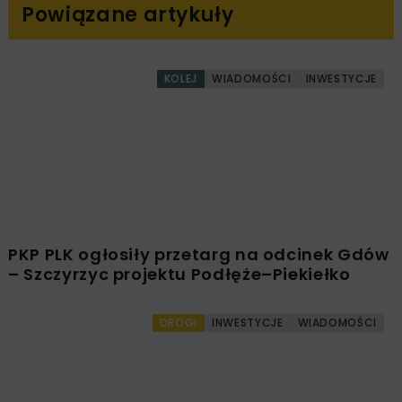
DROGA EKSPRESOWA S7 MNICHÓW - JĘDRZEJÓW
GDDKIA KIELCE
INFRASTRUKTURA DROGOWA
Powiązane artykuły
KOLEJ
WIADOMOŚCI
INWESTYCJE