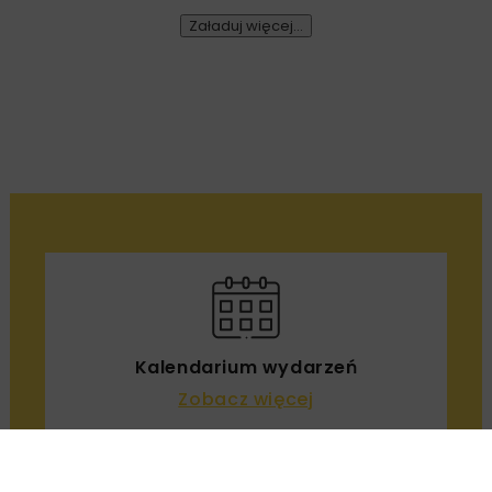
Remont nawierzchni na węzłach A4.
Przetarg obejmuje pięć węzłów
Załaduj więcej...