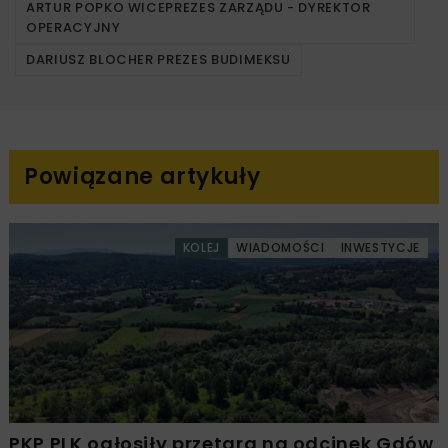
ARTUR POPKO WICEPREZES ZARZĄDU - DYREKTOR
OPERACYJNY
DARIUSZ BLOCHER PREZES BUDIMEKSU
Powiązane artykuły
KOLEJ
WIADOMOŚCI
INWESTYCJE
PKP PLK ogłosiły przetarg na odcinek Gdów