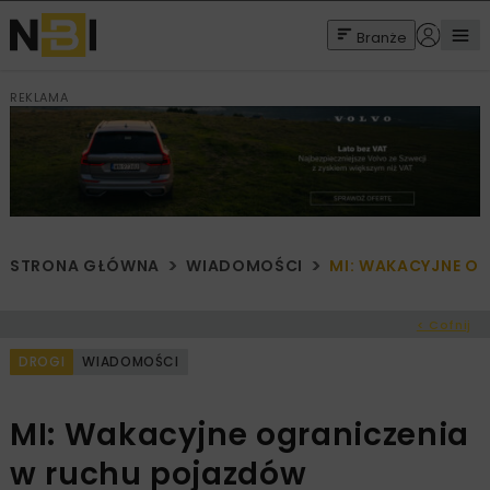
Branże
REKLAMA
STRONA GŁÓWNA
WIADOMOŚCI
MI: WAKACYJNE O
< Cofnij
DROGI
WIADOMOŚCI
MI: Wakacyjne ograniczenia
w ruchu pojazdów