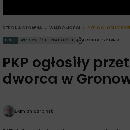
STRONA GŁÓWNA
WIADOMOŚCI
PKP OGŁOSIŁY PR
KOLEJ
WIADOMOŚCI
INWESTYCJE
1 MINUTA CZYTANIA
PKP ogłosiły prz
dworca w Gronow
Damian Karpiński