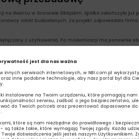
cji na dworcu w Gronowie Elbląskim. Spółka zakończyła już
ykonawcy robót budowlanych. Za projekt odpowiadała firma
st wyłączony z użytkowania. Po modernizacji ma ponownie o
aniem historycznych detali oraz dostosowanie wnętrz
prywatność jest dla nas ważna
alety, miejsce na biletomat oraz automat z przekąskami i
 w innych serwisach internetowych, w NBI.com.pl wykorzysty
morządowe. Gmina Gronowo Elbląskie zamierza wynająć po
 oraz inne podobne technologie, aby nasz portal był dla Cie
y.
orząd
liki instalowane na Twoim urządzeniu, które pomagają nam
unkcjonalności serwisu, zadbać o jego bezpieczeństwo, ul
wać do Twoich potrzeb oraz prezentować dopasowane do Ci
.
ikami, które są nam niezbędne do prawidłowego i bezpieczn
 – są także takie, które wymagają Twojej zgody. Każda udz
 Twoje doświadczenia jeśli jesteś naszym Użytkownikiem. Zg