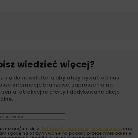
bisz wiedzieć więcej?
sz się do newslettera aby otrzymywać od nas
psze informacje branżowe, zaproszenia na
zenia, atrakcyjne oferty i dedykowane akcje
alne.
oznałam/em się z
Polityką Prywatności
i
Regulaminem
oraz
am zgodę na otrzymywanie na podany przeze mnie adres e-
orespondencji handlowej w postaci newslettera.