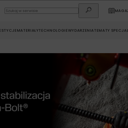
MAGAZ
ESTYCJE
MATERIAŁY
TECHNOLOGIE
WYDARZENIA
TEMATY SPECJA