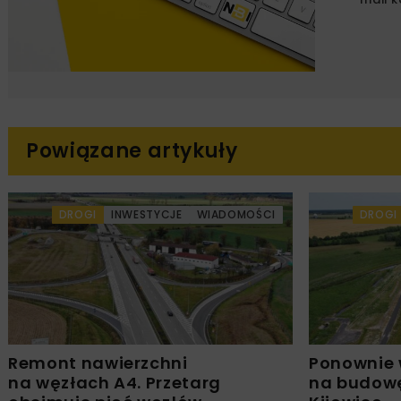
Powiązane artykuły
DROGI
INWESTYCJE
WIADOMOŚCI
DROGI
Remont nawierzchni
Ponownie 
na węzłach A4. Przetarg
na budowę