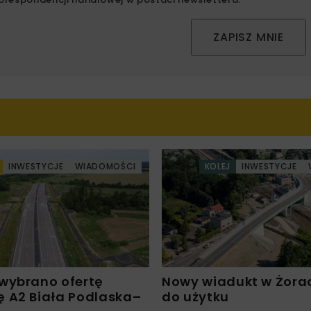
ZAPISZ MNIE
INWESTYCJE
WIADOMOŚCI
KOLEJ
INWESTYCJE
wybrano ofertę
Nowy wiadukt w Żora
 A2 Biała Podlaska–
do użytku