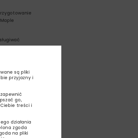
 przygotowanie
 Maple
bsługiwać
 napojami.
wane są pliki
nad 300 mkw.
bie przyjazny i
 zapewnić
epszać go,
ebie treści i
ego działania
ielona zgoda
oda na pliki