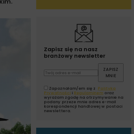
kim.
Zapisz się na nasz
branżowy newsletter
ZAPISZ
MNIE
Zapoznałam/em się z
Polityką
Prywatności
i
Regulaminem
oraz
wyrażam zgodę na otrzymywanie na
podany przeze mnie adres e-mail
korespondencji handlowej w postaci
newslettera.