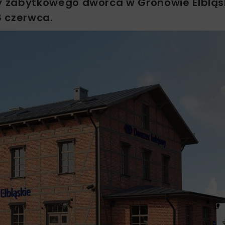
y zabytkowego dworca w Gronowie Elbląs
8 czerwca.