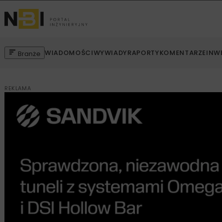
WIADOMOŚCI
WYWIADY
RAPORTY
KOMENTARZE
INW
Branże
REKLAMA