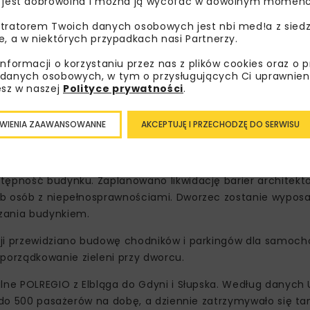
 jest dobrowolna i można ją wycofać w dowolnym momenc
tratorem Twoich danych osobowych jest nbi med!a z siedz
e, a w niektórych przypadkach nasi Partnerzy.
informacji o korzystaniu przez nas z plików cookies oraz o 
danych osobowych, w tym o przysługujących Ci uprawnien
esz w naszej
Polityce prywatności
.
, w tym Gminny Ośrodek Pomocy Społecznej, Biblioteka Publ
WIENIA ZAAWANSOWANNE
AKCEPTUJĘ I PRZECHODZĘ DO SERWISU
 sali ślubów. Wynika to z porozumienia zawartego między P
tępność budynku. Zaplanowano likwidację barier architekt
eb osób z niepełnosprawnościami. Dworzec zostanie wypos
zania budynkiem.
cji przewidziano budowę chodników i parkingów dla samoc
orządkowanie zieleni przy dworcu.
alne POLREGIO z Elbląga do Gdyni i Słupska. Według danych
o do 500 pasażerów na dobę, a dziennie zatrzymywało się t