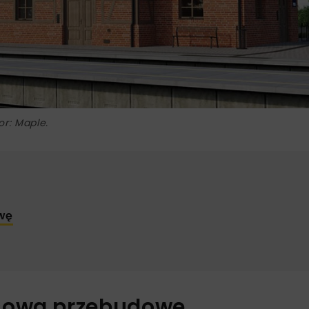
or: Maple.
wę
ksową przebudowę