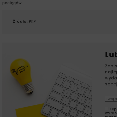
pociągów.
Źródło:
PKP
Lu
Zapi
najle
wydar
specj
Zap
wyraż
mail k