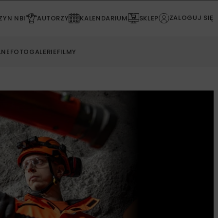
ZALOGUJ SIĘ
YN NBI
AUTORZY
KALENDARIUM
SKLEP
LNE
FOTOGALERIE
FILMY