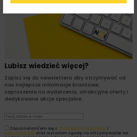
Lubisz wiedzieć więcej?
Zapisz się do newslettera aby otrzymywać od
nas najlepsze informacje branżowe,
zaproszenia na wydarzenia, atrakcyjne oferty i
dedykowane akcje specjalne.
Zapoznałam/em się z
Polityką Prywatności
i
Regulaminem
oraz wyrażam zgodę na otrzymywanie na