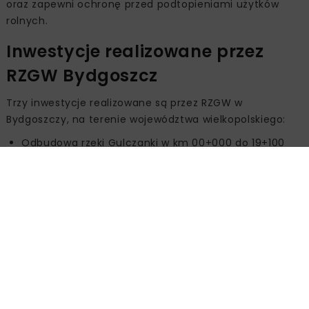
oraz zapewni ochronę przed podtopieniami użytków
rolnych.
Inwestycje realizowane przez
RZGW Bydgoszcz
Trzy inwestycje realizowane są przez RZGW w
Bydgoszczy, na terenie województwa wielkopolskiego:
Odbudowa rzeki Gulczanki w km 00+000 do 19+100
(20+270)
Planowana wartość inwestycji wynosi 9,8 mln zł.
Przedmiotem zamówienia jest wykonanie robót
budowlanych polegających na odbudowie koryta rzeki
Gulczanki w km 0+000-19+100 (20+270) w ramach,
której przewiduje się modernizację, odbudowę lub
budowę nowych budowli oraz regulację biegu rzeki.