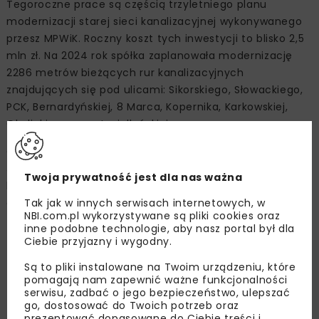
Tegoroczne prace są częścią trzyletniego planu
modernizacji starej sieci kanalizacyjnej wykonywanego
przesz MPWiK. Roczny koszt tych inwestycji to blisko 2,5
mln zł. Na 2024 rok spółka zaplanowała modernizację
2286 metrów bieżących rur kanalizacyjnych
znajdujących się pod ulicami: Sikorskiego, Słowackiego,
PCK, Bernardyńskiej, 8 Marca, Kopernika, Karkowskiej,
Okulickiego oraz Jagiellońskiej.
Obecnie prace trwają pod nawierzchnią ulicy
Jagiellońskiej. Tam zmodernizowanych zostanie 210 mb
Twoja prywatność jest dla nas ważna
kanalizacji położnej na głębokości około 3,5 metra,
Tak jak w innych serwisach internetowych, w
a wykonanej z rur o średnicy 500 mm.
NBI.com.pl wykorzystywane są pliki cookies oraz
inne podobne technologie, aby nasz portal był dla
Ciebie przyjazny i wygodny.
Są to pliki instalowane na Twoim urządzeniu, które
Źródło:
Miejskie Przedsiębiorstwo Wodociągów
pomagają nam zapewnić ważne funkcjonalności
i Kanalizacji Sp. z o.o. w Rzeszowie,
serwisu, zadbać o jego bezpieczeństwo, ulepszać
www.mpwik.rzeszow.pl
go, dostosować do Twoich potrzeb oraz
INŻYNIERIA BEZWYKOPOWA
prezentować dopasowane do Ciebie treści i