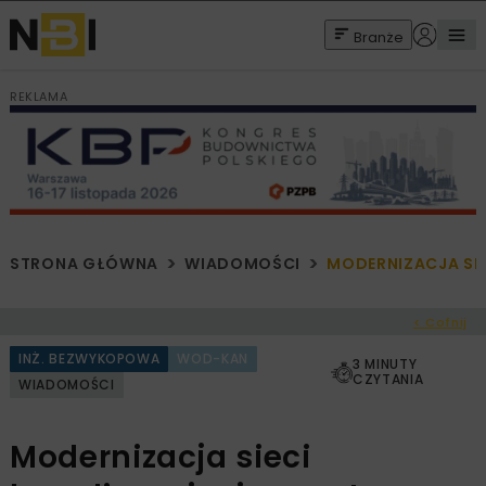
Branże
REKLAMA
STRONA GŁÓWNA
WIADOMOŚCI
MODERNIZACJA SI
< Cofnij
INŻ. BEZWYKOPOWA
WOD-KAN
3 MINUTY
CZYTANIA
WIADOMOŚCI
Modernizacja sieci