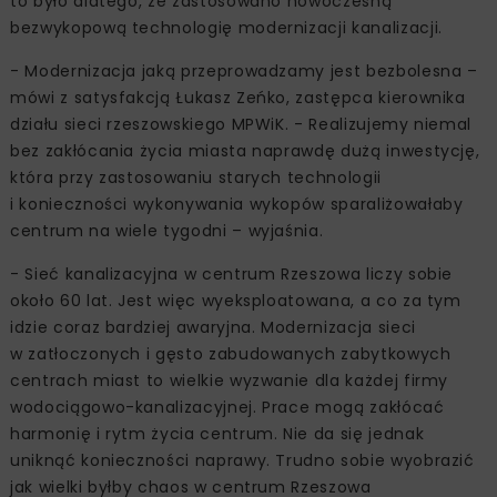
to było dlatego, że zastosowano nowoczesną
bezwykopową technologię modernizacji kanalizacji.
- Modernizacja jaką przeprowadzamy jest bezbolesna –
mówi z satysfakcją Łukasz Zeńko, zastępca kierownika
działu sieci rzeszowskiego MPWiK. - Realizujemy niemal
bez zakłócania życia miasta naprawdę dużą inwestycję,
która przy zastosowaniu starych technologii
i konieczności wykonywania wykopów sparaliżowałaby
centrum na wiele tygodni – wyjaśnia.
- Sieć kanalizacyjna w centrum Rzeszowa liczy sobie
około 60 lat. Jest więc wyeksploatowana, a co za tym
idzie coraz bardziej awaryjna. Modernizacja sieci
w zatłoczonych i gęsto zabudowanych zabytkowych
centrach miast to wielkie wyzwanie dla każdej firmy
wodociągowo-kanalizacyjnej. Prace mogą zakłócać
harmonię i rytm życia centrum. Nie da się jednak
uniknąć konieczności naprawy. Trudno sobie wyobrazić
jak wielki byłby chaos w centrum Rzeszowa