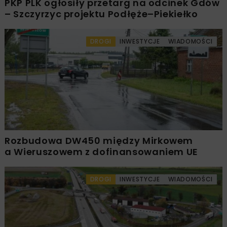
PKP PLK ogłosiły przetarg na odcinek Gdów
– Szczyrzyc projektu Podłęże–Piekiełko
DROGI
INWESTYCJE
WIADOMOŚCI
Rozbudowa DW450 między Mirkowem
a Wieruszowem z dofinansowaniem UE
DROGI
INWESTYCJE
WIADOMOŚCI