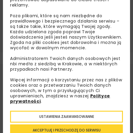
reklamy.
MODERNIZACJA SIECI KANALIZACYJNEJ
Poza plikami, które są nam niezbędne do
MPWIK RZESZÓW
PIPE CONTROL
prawidłowego i bezpiecznego działania serwisu –
są także takie, które wymagają Twojej zgody.
TECHNOLOGIE BEZWYKOPOWE
Każda udzielona zgoda poprawi Twoje
doświadczenia jeśli jesteś naszym Użytkownikiem.
WODOCIĄGI RZESZÓW
Zgoda na pliki cookies jest dobrowolna i można ją
wycofać w dowolnym momencie.
Administratorem Twoich danych osobowych jest
nbi med!a z siedzibą w Krakowie, a w niektórych
przypadkach nasi Partnerzy.
Więcej informacji o korzystaniu przez nas z plików
cookies oraz o przetwarzaniu Twoich danych
osobowych, w tym o przysługujących Ci
uprawnieniach, znajdziesz w naszej
Polityce
prywatności
.
USTAWIENIA ZAAWANSOWANNE
AKCEPTUJĘ I PRZECHODZĘ DO SERWISU