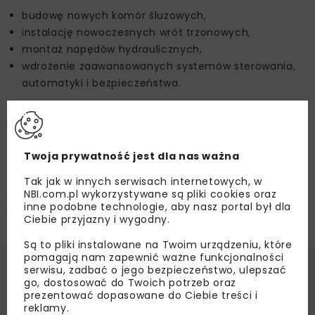
budowę nowych komór śluzowych,
instalację nowoczesnych wrót trzonowych,
montaż napędów hydraulicznych,
wdrożenie zaawansowanych systemów sterowania,
automatyki i bezpieczeństwa.
Na placu budowy pracować będzie blisko 100 osób.
Celem inwestycji jest zwiększenie bezpieczeństwa
Twoja prywatność jest dla nas ważna
operacyjnego obiektu, dostosowanie
go do współczesnych wymagań transportu
Tak jak w innych serwisach internetowych, w
śródlądowego oraz zapewnienie długoterminowej
NBI.com.pl wykorzystywane są pliki cookies oraz
inne podobne technologie, aby nasz portal był dla
niezawodności infrastruktury na Dunaju.
Ciebie przyjazny i wygodny.
Są to pliki instalowane na Twoim urządzeniu, które
pomagają nam zapewnić ważne funkcjonalności
serwisu, zadbać o jego bezpieczeństwo, ulepszać
Źródło:
PORR SA
go, dostosować do Twoich potrzeb oraz
prezentować dopasowane do Ciebie treści i
DUNAJ
FELBERMAYR
HABAU
HYDROTECHNIKA
reklamy.