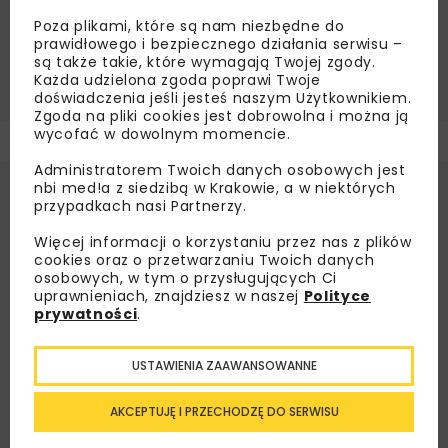
INFRASTRUKTURA WODNA
MODERNIZACJA ŚLUZ
Poza plikami, które są nam niezbędne do
PASAWA
PORR
ŚLUZA KACHLET
prawidłowego i bezpiecznego działania serwisu –
są także takie, które wymagają Twojej zgody.
ŻEGLUGA ŚRÓDLĄDOWA
Każda udzielona zgoda poprawi Twoje
doświadczenia jeśli jesteś naszym Użytkownikiem.
Zgoda na pliki cookies jest dobrowolna i można ją
wycofać w dowolnym momencie.
Administratorem Twoich danych osobowych jest
nbi med!a z siedzibą w Krakowie, a w niektórych
przypadkach nasi Partnerzy.
Więcej informacji o korzystaniu przez nas z plików
cookies oraz o przetwarzaniu Twoich danych
osobowych, w tym o przysługujących Ci
uprawnieniach, znajdziesz w naszej
Polityce
prywatności
.
USTAWIENIA ZAAWANSOWANNE
AKCEPTUJĘ I PRZECHODZĘ DO SERWISU