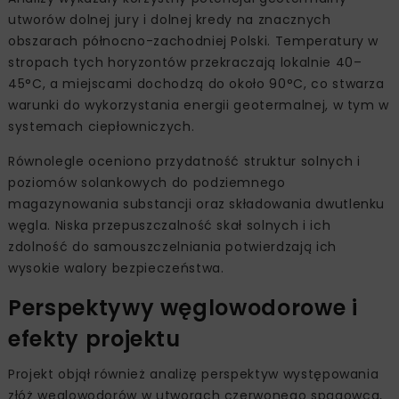
utworów dolnej jury i dolnej kredy na znacznych
obszarach północno-zachodniej Polski. Temperatury w
stropach tych horyzontów przekraczają lokalnie 40–
45°C, a miejscami dochodzą do około 90°C, co stwarza
warunki do wykorzystania energii geotermalnej, w tym w
systemach ciepłowniczych.
Równolegle oceniono przydatność struktur solnych i
poziomów solankowych do podziemnego
magazynowania substancji oraz składowania dwutlenku
węgla. Niska przepuszczalność skał solnych i ich
zdolność do samouszczelniania potwierdzają ich
wysokie walory bezpieczeństwa.
Perspektywy węglowodorowe i
efekty projektu
Projekt objął również analizę perspektyw występowania
złóż węglowodorów w utworach czerwonego spągowca,