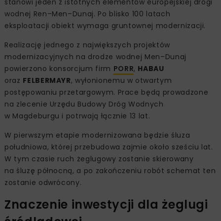
stanowi jeden z istotnych elementów europejskiej drogi
wodnej Ren–Men–Dunaj. Po blisko 100 latach
eksploatacji obiekt wymaga gruntownej modernizacji.
Realizację jednego z największych projektów
modernizacyjnych na drodze wodnej Men–Dunaj
powierzono konsorcjum firm
PORR
,
HABAU
oraz
FELBERMAYR
, wyłonionemu w otwartym
postępowaniu przetargowym. Prace będą prowadzone
na zlecenie Urzędu Budowy Dróg Wodnych
w Magdeburgu i potrwają łącznie 13 lat.
W pierwszym etapie modernizowana będzie śluza
południowa, której przebudowa zajmie około sześciu lat.
W tym czasie ruch żeglugowy zostanie skierowany
na śluzę północną, a po zakończeniu robót schemat ten
zostanie odwrócony.
Znaczenie inwestycji dla żeglugi