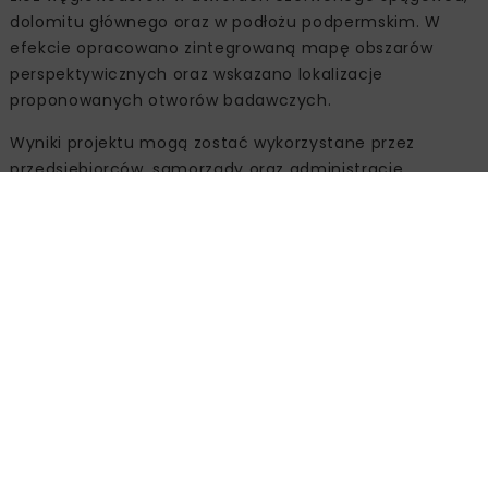
dolomitu głównego oraz w podłożu podpermskim. W
efekcie opracowano zintegrowaną mapę obszarów
perspektywicznych oraz wskazano lokalizacje
proponowanych otworów badawczych.
Wyniki projektu mogą zostać wykorzystane przez
przedsiębiorców, samorządy oraz administrację
publiczną, wspierając racjonalne planowanie dalszych
prac geologicznych i inwestycyjnych.
Źródło:
Państwowy Instytut Geologiczny –
Państwowy Instytut Badawczy
BEZPIECZEŃSTWO ENERGETYCZNE
GEOLOGIA
GEOTERMIA
MAGAZYNOWANIE CO2
NFOŚIGW
NIŻ POLSKI
PIG-PIB
PSG
WĘGLOWODORY