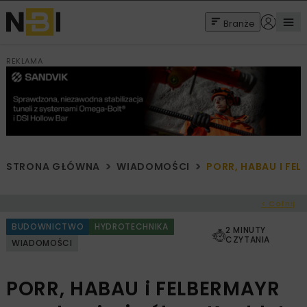
Branże
REKLAMA
STRONA GŁÓWNA
WIADOMOŚCI
PORR, HABAU I FE
< Cofnij
BUDOWNICTWO
HYDROTECHNIKA
2 MINUTY
CZYTANIA
WIADOMOŚCI
PORR, HABAU i FELBERMAYR