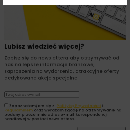
Lubisz wiedzieć więcej?
Zapisz się do newslettera aby otrzymywać od
nas najlepsze informacje branżowe,
zaproszenia na wydarzenia, atrakcyjne oferty i
dedykowane akcje specjalne.
Zapoznałam/em się z
Polityką Prywatności
i
Regulaminem
oraz wyrażam zgodę na otrzymywanie na
podany przeze mnie adres e-mail korespondencji
handlowej w postaci newslettera.