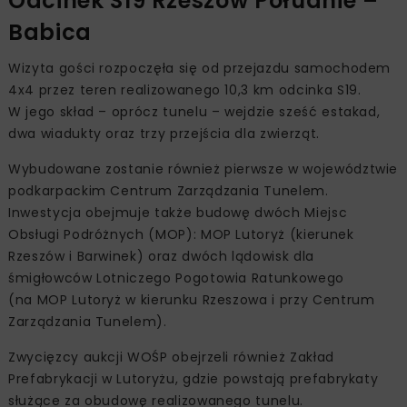
Odcinek S19 Rzeszów Południe –
Babica
Wizyta gości rozpoczęła się od przejazdu samochodem
4x4 przez teren realizowanego 10,3 km odcinka S19.
W jego skład – oprócz tunelu – wejdzie sześć estakad,
dwa wiadukty oraz trzy przejścia dla zwierząt.
Wybudowane zostanie również pierwsze w województwie
podkarpackim Centrum Zarządzania Tunelem.
Inwestycja obejmuje także budowę dwóch Miejsc
Obsługi Podróżnych (MOP): MOP Lutoryż (kierunek
Rzeszów i Barwinek) oraz dwóch lądowisk dla
śmigłowców Lotniczego Pogotowia Ratunkowego
(na MOP Lutoryż w kierunku Rzeszowa i przy Centrum
Zarządzania Tunelem).
Zwycięzcy aukcji WOŚP obejrzeli również Zakład
Prefabrykacji w Lutoryżu, gdzie powstają prefabrykaty
służące za obudowę realizowanego tunelu.