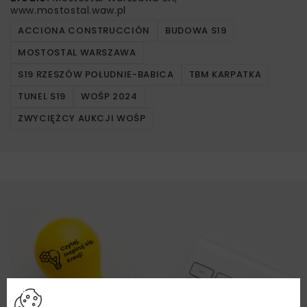
www.mostostal.waw.pl
ACCIONA CONSTRUCCIÓN
BUDOWA S19
MOSTOSTAL WARSZAWA
S19 RZESZÓW POŁUDNIE-BABICA
TBM KARPATKA
TUNEL S19
WOŚP 2024
ZWYCIĘŻCY AUKCJI WOŚP