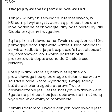
Twoja prywatność jest dla nas ważna
Tak jak w innych serwisach internetowych, w
NBI.com.pl wykorzystywane są pliki cookies oraz
inne podobne technologie, aby nasz portal był dla
Ciebie przyjazny i wygodny.
Są to pliki instalowane na Twoim urządzeniu, które
pomagają nam zapewnić ważne funkcjonalności
serwisu, zadbać o jego bezpieczeństwo, ulepszać
go, dostosować do Twoich potrzeb oraz
prezentować dopasowane do Ciebie treści i
reklamy.
Lubisz wiedzieć więcej?
Poza plikami, które są nam niezbędne do
Zapisz się do newslettera aby otrzymywać od
prawidłowego i bezpiecznego działania serwisu –
nas najlepsze informacje branżowe,
są także takie, które wymagają Twojej zgody.
Każda udzielona zgoda poprawi Twoje
zaproszenia na wydarzenia, atrakcyjne oferty i
doświadczenia jeśli jesteś naszym Użytkownikiem.
dedykowane akcje specjalne.
Zgoda na pliki cookies jest dobrowolna i można ją
wycofać w dowolnym momencie.
Administratorem Twoich danych osobowych jest