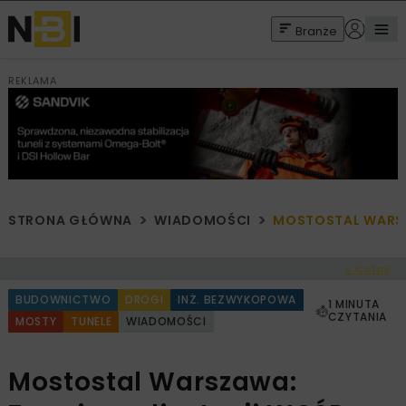
Branże
REKLAMA
STRONA GŁÓWNA
WIADOMOŚCI
MOSTOSTAL WARSZ
< Cofnij
BUDOWNICTWO
DROGI
INŻ. BEZWYKOPOWA
1 MINUTA
CZYTANIA
MOSTY
TUNELE
WIADOMOŚCI
Mostostal Warszawa: