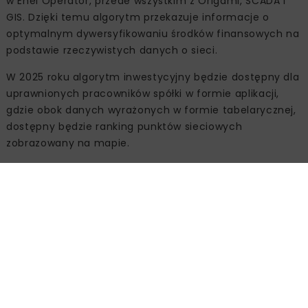
w Enei Operator, przede wszystkim z Origami, SCADA i
GIS. Dzięki temu algorytm przekazuje informacje o
optymalnym dywersyfikowaniu środków finansowych na
podstawie rzeczywistych danych o sieci.
W 2025 roku algorytm inwestycyjny będzie dostępny dla
uprawnionych pracowników spółki w formie aplikacji,
gdzie obok danych wyrażonych w formie tabelarycznej,
dostępny będzie ranking punktów sieciowych
zobrazowany na mapie.
Źródło:
Enea Operator Sp. z o.o.,
www.operator.enea.pl
ENEA OPERATOR
ENERGETYKA
LICZNIKI
OZE
PCSS
POZNAŃSKIE CENTRUM SUPERKOMPUTEROWO-
SIECIOWE