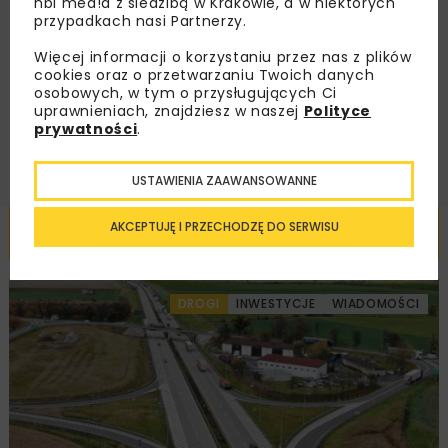
nbi med!a z siedzibą w Krakowie, a w niektórych
Zapoznałam/em się z
Polityką Prywatności
i
przypadkach nasi Partnerzy.
Regulaminem
oraz wyrażam zgodę na otrzymywanie na
podany przeze mnie adres e-mail korespondencji
Więcej informacji o korzystaniu przez nas z plików
handlowej w postaci newslettera.
cookies oraz o przetwarzaniu Twoich danych
osobowych, w tym o przysługujących Ci
uprawnieniach, znajdziesz w naszej
Polityce
ZAPISZ MNIE
prywatności
.
USTAWIENIA ZAAWANSOWANNE
Powiązane artykuły
AKCEPTUJĘ I PRZECHODZĘ DO SERWISU
DROGI
INWESTYCJE
WIADOMOŚCI