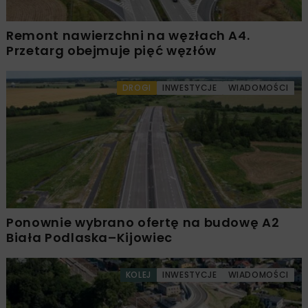
Remont nawierzchni na węzłach A4.
Przetarg obejmuje pięć węzłów
DROGI
INWESTYCJE
WIADOMOŚCI
Ponownie wybrano ofertę na budowę A2
Biała Podlaska–Kijowiec
KOLEJ
INWESTYCJE
WIADOMOŚCI