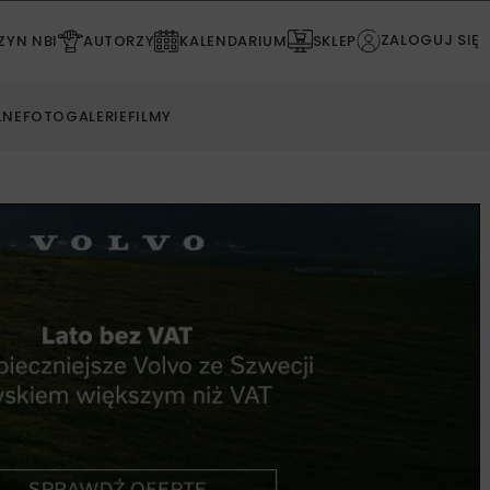
ZALOGUJ SIĘ
YN NBI
AUTORZY
KALENDARIUM
SKLEP
LNE
FOTOGALERIE
FILMY