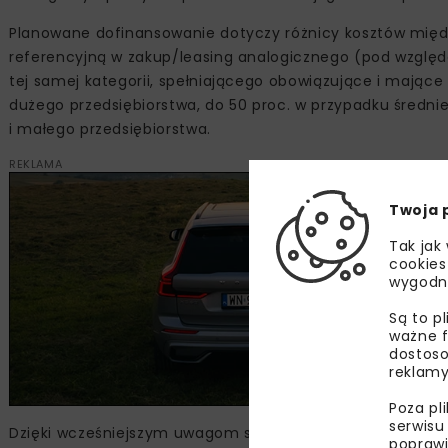
Planowane dofinansowanie dotyczy różnicy kosztów międ
referencyjną w zakup/leasing analogicznego (pod względe
tej samej kategorii, spełniającego obowiązujące i mające
dużego przedsiębiorstwa, do 50 proc. w przypadku średnie
i małego przedsiębiorstwa.
REKLAMA
Twoja 
Tak jak
cookies
wygodn
Są to p
ważne f
dostoso
reklamy
Poza pl
serwisu
Dzięki wcześniejszym uwagom strony społecznej (po pier
poprawi