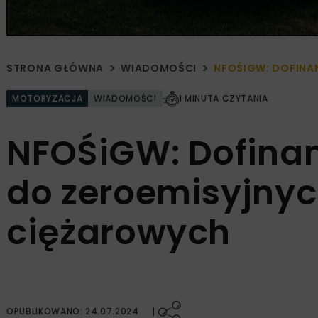
STRONA GŁÓWNA
WIADOMOŚCI
NFOŚIGW: DOFINA
MOTORYZACJA
WIADOMOŚCI
1 MINUTA CZYTANIA
NFOŚiGW: Dofina
do zeroemisyjny
ciężarowych
OPUBLIKOWANO: 24.07.2024