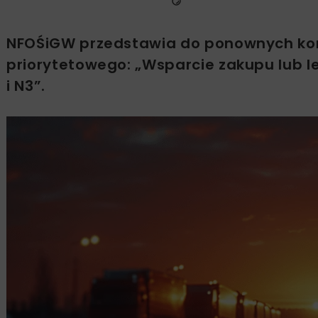
NFOŚiGW przedstawia do ponownych kon
priorytetowego: „Wsparcie zakupu lub l
i N3”.