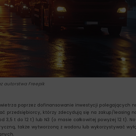
z autorstwa Freepik
wietrza poprzez dofinansowanie inwestycji polegających n
stać przedsiębiorcy, którzy zdecydują się na zakup/leasing 
d 3,5 t do 12 t) lub N3 (o masie całkowitej powyżej 12 t). N
yczną, także wytworzoną z wodoru lub wykorzystywać wyłącz
ianych.