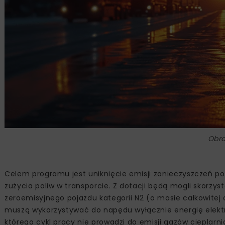
Obra
Celem programu jest uniknięcie emisji zanieczyszczeń po
zużycia paliw w transporcie. Z dotacji będą mogli skorzy
zeroemisyjnego pojazdu kategorii N2 (o masie całkowitej o
muszą wykorzystywać do napędu wyłącznie energię elektr
którego cykl pracy nie prowadzi do emisji gazów cieplarn