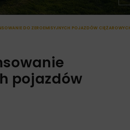
NSOWANIE DO ZEROEMISYJNYCH POJAZDÓW CIĘŻAROWYC
nsowanie
ch pojazdów