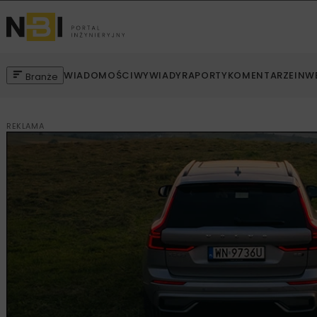
WIADOMOŚCI
WYWIADY
RAPORTY
KOMENTARZE
INW
Branże
REKLAMA