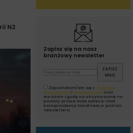
ii N2
Zapisz się na nasz
branżowy newsletter
ZAPISZ
MNIE
Zapoznałam/em się z
Polityką
Prywatności
i
Regulaminem
oraz
wyrażam zgodę na otrzymywanie na
podany przeze mnie adres e-mail
korespondencji handlowej w postaci
newslettera.