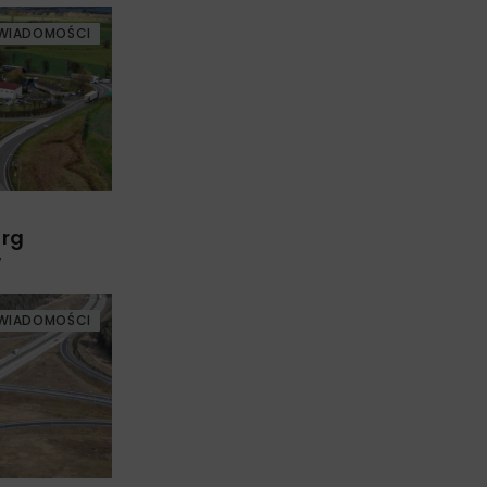
WIADOMOŚCI
arg
w
WIADOMOŚCI