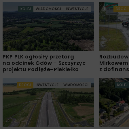
KOLEJ
WIADOMOŚCI
INWESTYCJE
DROGI
PKP PLK ogłosiły przetarg
Rozbudow
na odcinek Gdów – Szczyrzyc
Mirkowem
projektu Podłęże–Piekiełko
z dofinan
DROGI
INWESTYCJE
WIADOMOŚCI
KOLEJ