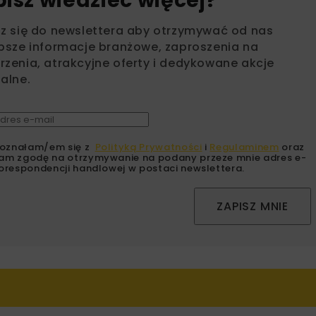
bisz wiedzieć więcej?
sz się do newslettera aby otrzymywać od nas
psze informacje branżowe, zaproszenia na
zenia, atrakcyjne oferty i dedykowane akcje
alne.
oznałam/em się z
Polityką Prywatności
i
Regulaminem
oraz
am zgodę na otrzymywanie na podany przeze mnie adres e-
orespondencji handlowej w postaci newslettera.
ZAPISZ MNIE