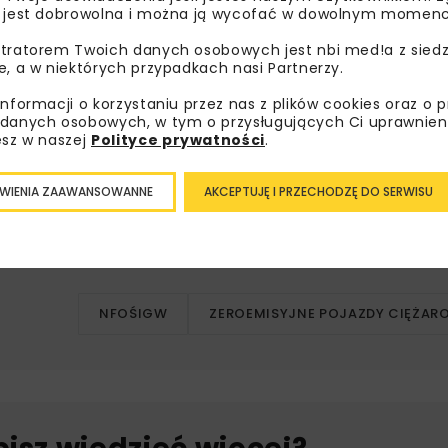
pojazdów kategorii N2 oraz pojazdów N3 przeznaczonych wy
 jest dobrowolna i można ją wycofać w dowolnym momenc
 w projekcie programu definicję nowego pojazdu zeroemisy
tratorem Twoich danych osobowych jest nbi med!a z siedz
oraz wielkość przebiegu nie może przekroczyć 6 tys. km w 
e, a w niektórych przypadkach nasi Partnerzy.
informacji o korzystaniu przez nas z plików cookies oraz o 
n wdrażania programu oraz doprecyzowano liczbę udziel
danych osobowych, w tym o przysługujących Ci uprawnien
esz w naszej
Polityce prywatności
.
y liczby zezłomowanych pojazdów spalinowych w danej kate
WIENIA ZAAWANSOWANNE
AKCEPTUJĘ I PRZECHODZĘ DO SERWISU
iorytetowym: „Wsparcie zakupu lub leasingu pojazdów ze
ejskiego Banku Inwestycyjnego (EBI) o finansowaniu inwestyc
NFOŚIGW
ZEROEMISYJNE POJAZDY CIĘŻAR