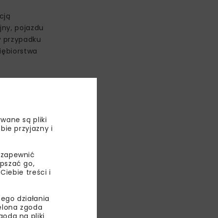
cją
jny, pojazdu
w przypadku
iębiorstwa
wane są pliki
bie przyjazny i
 zapewnić
epszać go,
ebie treści i
ego działania
ielona zgoda
eg
oda na pliki