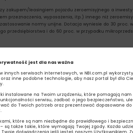
zy zakupem/leasingiem pojazdu zeroemisyjnego a inwesty
m przeznaczenia, wyposażenia, itp.) innego niż zeroemisy
 zastosowanie normy unijne. Dotacja wyniesie do 30 proc. 
go przedsiębiorstwa i do 60 proc. w przypadku mikroprzeds
prywatność jest dla nas ważna
 w innych serwisach internetowych, w NBI.com.pl wykorzysty
 oraz inne podobne technologie, aby nasz portal był dla Cie
y.
liki instalowane na Twoim urządzeniu, które pomagają nam
unkcjonalności serwisu, zadbać o jego bezpieczeństwo, ul
wać do Twoich potrzeb oraz prezentować dopasowane do Ci
.
ikami, które są nam niezbędne do prawidłowego i bezpieczn
 – są także takie, które wymagają Twojej zgody. Każda udz
wszych konsultacjach) obniżono m.in. średnioroczny przebi
 Twoje doświadczenia jeśli jesteś naszym Użytkownikiem. Zg