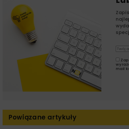
Lu
Zapi
najle
wydar
specj
Zap
wyraż
mail k
Powiązane artykuły