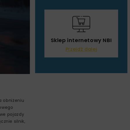
Sklep internetowy NBI
Przejdź dalej
a obniżeniu
nowego
owe pojazdy
nie silnik,