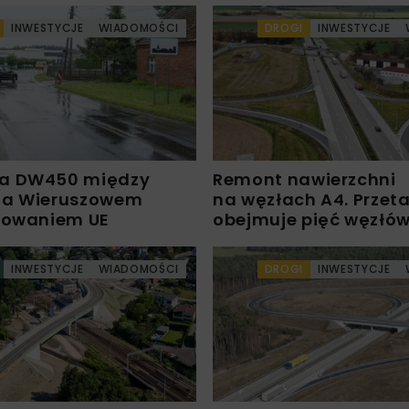
INWESTYCJE
WIADOMOŚCI
DROGI
INWESTYCJE
a DW450 między
Remont nawierzchni
 a Wieruszowem
na węzłach A4. Przet
sowaniem UE
obejmuje pięć węzłó
INWESTYCJE
WIADOMOŚCI
DROGI
INWESTYCJE