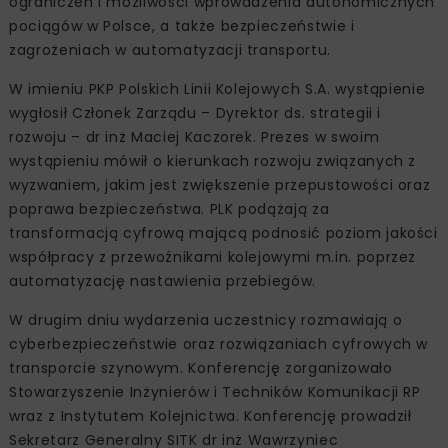
ograniczeń i możliwości wprowadzenia autonomicznych
pociągów w Polsce, a także bezpieczeństwie i
zagrożeniach w automatyzacji transportu.
W imieniu PKP Polskich Linii Kolejowych S.A. wystąpienie
wygłosił Członek Zarządu – Dyrektor ds. strategii i
rozwoju – dr inż Maciej Kaczorek. Prezes w swoim
wystąpieniu mówił o kierunkach rozwoju związanych z
wyzwaniem, jakim jest zwiększenie przepustowości oraz
poprawa bezpieczeństwa. PLK podążają za
transformacją cyfrową mającą podnosić poziom jakości
współpracy z przewoźnikami kolejowymi m.in. poprzez
automatyzację nastawienia przebiegów.
W drugim dniu wydarzenia uczestnicy rozmawiają o
cyberbezpieczeństwie oraz rozwiązaniach cyfrowych w
transporcie szynowym. Konferencję zorganizowało
Stowarzyszenie Inżynierów i Techników Komunikacji RP
wraz z Instytutem Kolejnictwa. Konferencję prowadził
Sekretarz Generalny SITK dr inż Wawrzyniec