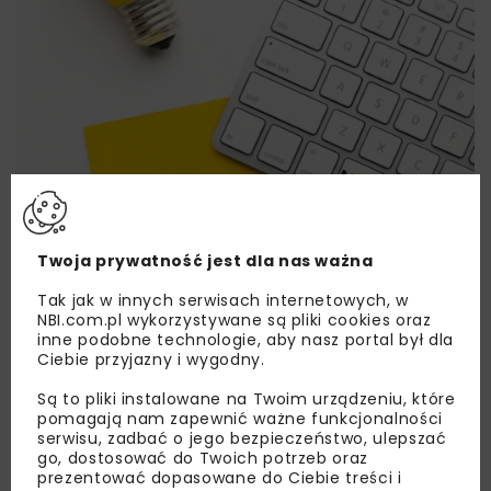
Twoja prywatność jest dla nas ważna
Lubisz wiedzieć więcej?
Tak jak w innych serwisach internetowych, w
NBI.com.pl wykorzystywane są pliki cookies oraz
inne podobne technologie, aby nasz portal był dla
Zapisz się do newslettera aby otrzymywać od
Ciebie przyjazny i wygodny.
nas najlepsze informacje branżowe,
zaproszenia na wydarzenia, atrakcyjne oferty i
Są to pliki instalowane na Twoim urządzeniu, które
dedykowane akcje specjalne.
pomagają nam zapewnić ważne funkcjonalności
serwisu, zadbać o jego bezpieczeństwo, ulepszać
go, dostosować do Twoich potrzeb oraz
prezentować dopasowane do Ciebie treści i