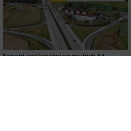
Remont nawierzchni na węzłach A4.
Przetarg obejmuje pięć węzłów
DROGI
INWESTYCJE
WIADOMOŚCI