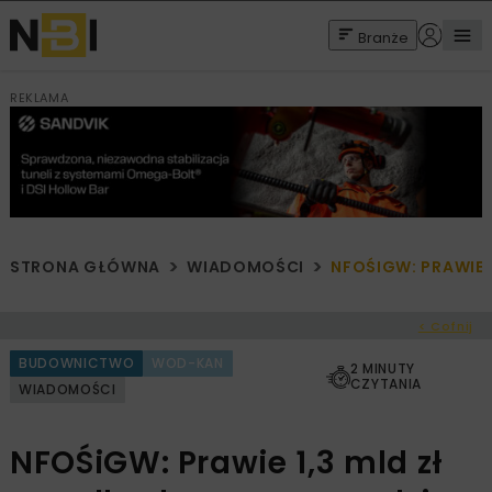
Branże
REKLAMA
STRONA GŁÓWNA
WIADOMOŚCI
NFOŚIGW: PRAWIE 
< Cofnij
BUDOWNICTWO
WOD-KAN
2 MINUTY
CZYTANIA
WIADOMOŚCI
NFOŚiGW: Prawie 1,3 mld zł