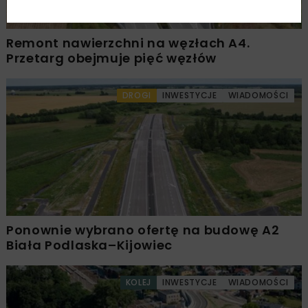
Remont nawierzchni na węzłach A4.
Przetarg obejmuje pięć węzłów
DROGI
INWESTYCJE
WIADOMOŚCI
Ponownie wybrano ofertę na budowę A2
Biała Podlaska–Kijowiec
KOLEJ
INWESTYCJE
WIADOMOŚCI