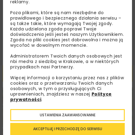
reklamy.
Zapoznałam/em się z
Polityką Prywatności
i
Poza plikami, które są nam niezbędne do
Regulaminem
oraz wyrażam zgodę na otrzymywanie na
podany przeze mnie adres e-mail korespondencji
prawidłowego i bezpiecznego działania serwisu –
handlowej w postaci newslettera.
są także takie, które wymagają Twojej zgody.
Każda udzielona zgoda poprawi Twoje
doświadczenia jeśli jesteś naszym Użytkownikiem.
ZAPISZ MNIE
Zgoda na pliki cookies jest dobrowolna i można ją
wycofać w dowolnym momencie.
Administratorem Twoich danych osobowych jest
nbi med!a z siedzibą w Krakowie, a w niektórych
przypadkach nasi Partnerzy.
Powiązane artykuły
Więcej informacji o korzystaniu przez nas z plików
cookies oraz o przetwarzaniu Twoich danych
osobowych, w tym o przysługujących Ci
uprawnieniach, znajdziesz w naszej
Polityce
DROGI
INWESTYCJE
WIADOMOŚCI
prywatności
.
USTAWIENIA ZAAWANSOWANNE
AKCEPTUJĘ I PRZECHODZĘ DO SERWISU