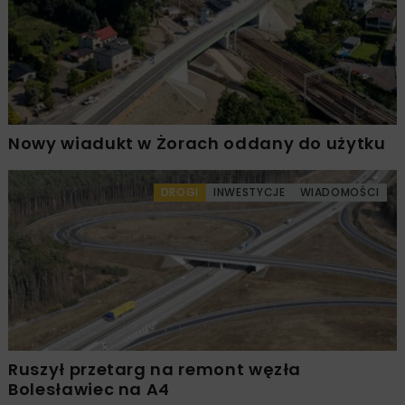
Nowy wiadukt w Żorach oddany do użytku
DROGI
INWESTYCJE
WIADOMOŚCI
Ruszył przetarg na remont węzła
Bolesławiec na A4