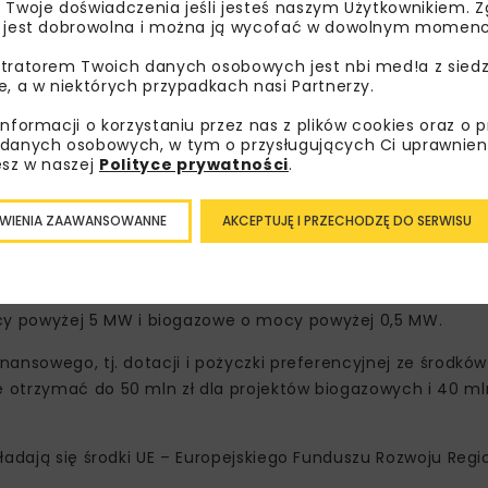
 Twoje doświadczenia jeśli jesteś naszym Użytkownikiem. Zg
 jest dobrowolna i można ją wycofać w dowolnym momenc
tratorem Twoich danych osobowych jest nbi med!a z siedz
e, a w niektórych przypadkach nasi Partnerzy.
informacji o korzystaniu przez nas z plików cookies oraz o 
 mln zł stanowią środki Funduszu Spójności (FS), 15 mln zł
danych osobowych, w tym o przysługujących Ci uprawnien
esz w naszej
Polityce prywatności
.
ę o dofinansowanie budowy i modernizacji instalacji wytw
WIENIA ZAAWANSOWANNE
AKCEPTUJĘ I PRZECHODZĘ DO SERWISU
 w kogeneracji, wraz z magazynami energii. Dofinansowanie
nergetycznej. Z programu nie będą finansowane instalacje
cy powyżej 5 MW i biogazowe o mocy powyżej 0,5 MW.
nsowego, tj. dotacji i pożyczki preferencyjnej ze środków 
otrzymać do 50 mln zł dla projektów biogazowych i 40 mln
ładają się środki UE – Europejskiego Funduszu Rozwoju Reg