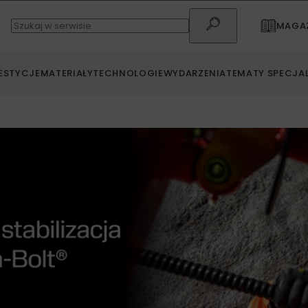
MAGAZ
ESTYCJE
MATERIAŁY
TECHNOLOGIE
WYDARZENIA
TEMATY SPECJA