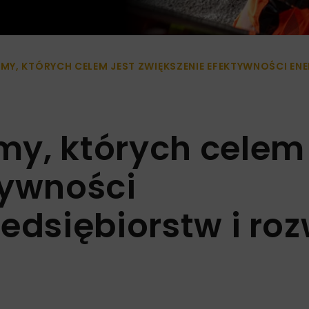
Y, KTÓRYCH CELEM JEST ZWIĘKSZENIE EFEKTYWNOŚCI EN
y, których celem 
tywności
edsiębiorstw i roz