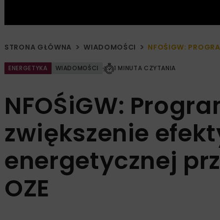
STRONA GŁÓWNA
WIADOMOŚCI
NFOŚIGW: PROGRAM
ENERGETYKA
WIADOMOŚCI
1 MINUTA CZYTANIA
NFOŚiGW: Program
zwiększenie efek
energetycznej prz
OZE