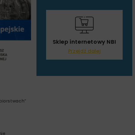
Sklep internetowy NBI
Przejdź dalej
biorstwach”
mie