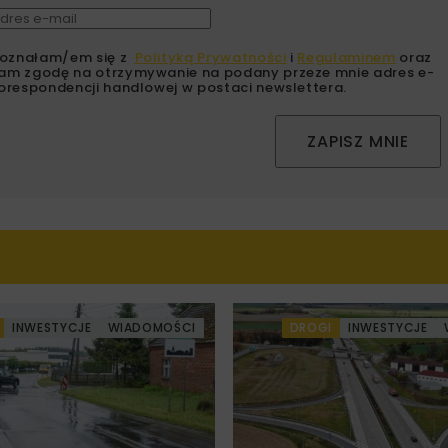
oznałam/em się z
Polityką Prywatności
i
Regulaminem
oraz
am zgodę na otrzymywanie na podany przeze mnie adres e-
orespondencji handlowej w postaci newslettera.
ZAPISZ MNIE
INWESTYCJE
WIADOMOŚCI
DROGI
INWESTYCJE