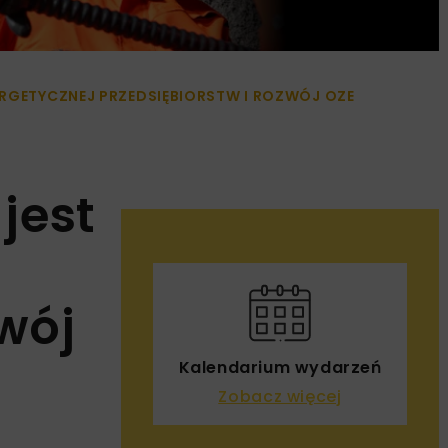
ERGETYCZNEJ PRZEDSIĘBIORSTW I ROZWÓJ OZE
jest
wój
Kalendarium wydarzeń
Zobacz więcej