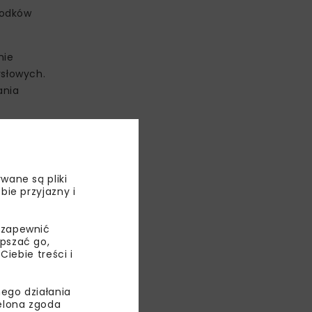
rodków
nie
słowych.
ania
 energii
 zwiększenia
ględniający
wane są pliki
bie przyjazny i
 zapewnić
epszać go,
ebie treści i
ego działania
ielona zgoda