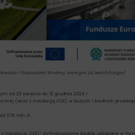
dowiska i Gospodarki Wodnej, www.gov.pl/web/nfosigw/
m od 23 sierpnia do 12 grudnia 2024 r.
znej (wraz z instalacją OZE) w dużych i średnich przedsię
d 376 mln zł.
z instalacją OZE)” dofinansowanie będzie udzielane w for