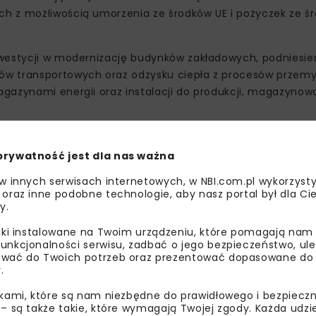
h z możliwością umorzenia ze środków UE i pożyczek ze ś
nwestycji w modernizację budynków zakładowych, podniesie
ów transportowych oraz odzysku ciepła z procesów przemy
gazynami energii oraz instalacji do produkcji, magazynow
ów zakładowych, minimalny próg wymaganych oszczędności
si 30 proc. (z wyjątkiem zabytkowych budynków). W zakresie
prywatność jest dla nas ważna
znych minimalny próg oszczędności energii pierwotnej, uwz
 w innych serwisach internetowych, w NBI.com.pl wykorzysty
 oraz inne podobne technologie, aby nasz portal był dla Cie
y.
liki instalowane na Twoim urządzeniu, które pomagają nam
unkcjonalności serwisu, zadbać o jego bezpieczeństwo, ul
wać do Twoich potrzeb oraz prezentować dopasowane do Ci
.
ikami, które są nam niezbędne do prawidłowego i bezpieczn
 – są także takie, które wymagają Twojej zgody. Każda udz