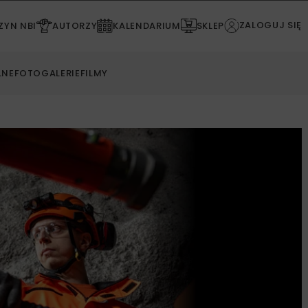
ZALOGUJ SIĘ
YN NBI
AUTORZY
KALENDARIUM
SKLEP
LNE
FOTOGALERIE
FILMY