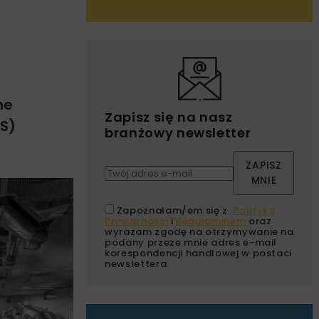
ne
Zapisz się na nasz
KS)
branżowy newsletter
ZAPISZ
MNIE
Zapoznałam/em się z
Polityką
Prywatności
i
Regulaminem
oraz
wyrażam zgodę na otrzymywanie na
podany przeze mnie adres e-mail
korespondencji handlowej w postaci
newslettera.