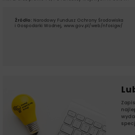
Źródło:
Narodowy Fundusz Ochrony Środowiska
i Gospodarki Wodnej, www.gov.pl/web/nfosigw/
Lu
Zapi
najle
wydar
specj