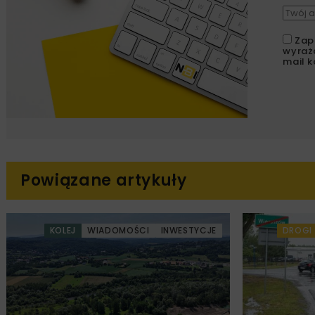
Zap
wyraż
mail k
Powiązane artykuły
KOLEJ
WIADOMOŚCI
INWESTYCJE
DROGI