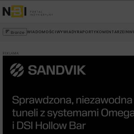
WIADOMOŚCI
WYWIADY
RAPORTY
KOMENTARZE
INW
Branże
REKLAMA