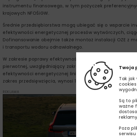
instrumentu finansowego, w tym pożyczek preferencyjnyc
krajowych NFOŚiGW.
Średnie przedsiębiorstwa mogą ubiegać się o wsparcie i
efektywności energetycznej procesów wytwórczych, ciąg
Dofinansowanie obejmie także montaż instalacji OZE z ma
i transportu wodoru odnawialnego.
W zakresie poprawy efektywności energetycznej budynk
pierwotnej, uwzględniający zakres przedsięwzięcia, wyno
Twoja 
efektywności energetycznej linii i procesów technologic
Tak jak
zakres przedsięwzięcia, wynosi 10 proc.
cookies
wygodn
REKLAMA
Są to p
ważne f
dostoso
reklamy
Poza pl
serwisu