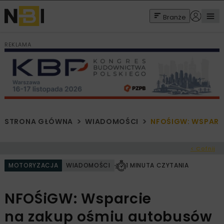
Branże
REKLAMA
STRONA GŁÓWNA
WIADOMOŚCI
NFOŚIGW: WSPARC
< Cofnij
MOTORYZACJA
WIADOMOŚCI
1 MINUTA CZYTANIA
NFOŚiGW: Wsparcie
na zakup ośmiu autobusów