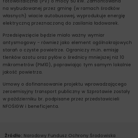
fotowoltaiczna (PV) o mocy 50 kW. Zamontowana
na wybudowanej przez gminę (w ramach środków
własnych) wiacie autobusowej, wyprodukuje energię
elektryczną przeznaczoną do zasilania ładowarek.
Przedsięwzięcie będzie miało ważny wymiar
antysmogowy - również jako element ogólnokrajowych
starań o czyste powietrze. Ograniczy m.in. emisję
tlenków azotu oraz pyłów o średnicy mniejszej niż 10
mikrometrów (PM10), poprawiając tym samym lokalnie
jakość powietrza.
Umowy o dofinansowanie projektu wprowadzającego
zeroemisyjny transport publiczny w Szprotawie zostały
w październiku br. podpisane przez przedstawicieli
NFOŚiGW i beneficjenta.
Źródło:
Narodowy Fundusz Ochrony Środowiska