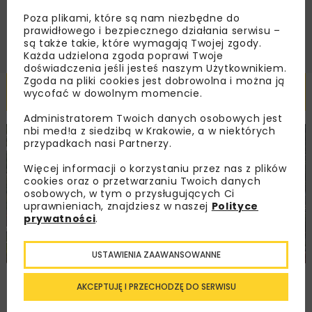
ZAPISZ MNIE
Poza plikami, które są nam niezbędne do
prawidłowego i bezpiecznego działania serwisu –
są także takie, które wymagają Twojej zgody.
Każda udzielona zgoda poprawi Twoje
doświadczenia jeśli jesteś naszym Użytkownikiem.
Zgoda na pliki cookies jest dobrowolna i można ją
Powiązane artykuły
wycofać w dowolnym momencie.
Administratorem Twoich danych osobowych jest
nbi med!a z siedzibą w Krakowie, a w niektórych
KOLEJ
MOSTY
INWESTYCJE
WIADOMOŚCI
przypadkach nasi Partnerzy.
Więcej informacji o korzystaniu przez nas z plików
cookies oraz o przetwarzaniu Twoich danych
osobowych, w tym o przysługujących Ci
uprawnieniach, znajdziesz w naszej
Polityce
prywatności
.
USTAWIENIA ZAAWANSOWANNE
Modernizacja stacji kolejowej w Limanowej
AKCEPTUJĘ I PRZECHODZĘ DO SERWISU
dobiega końca