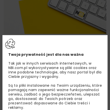
Lubisz wiedzieć więcej?
Zapisz się do newslettera aby otrzymywać od
nas najlepsze informacje branżowe,
Twoja prywatność jest dla nas ważna
zaproszenia na wydarzenia, atrakcyjne oferty i
Tak jak w innych serwisach internetowych, w
dedykowane akcje specjalne.
NBI.com.pl wykorzystywane są pliki cookies oraz
inne podobne technologie, aby nasz portal był dla
Ciebie przyjazny i wygodny.
Są to pliki instalowane na Twoim urządzeniu, które
Zapoznałam/em się z
Polityką Prywatności
i
pomagają nam zapewnić ważne funkcjonalności
Regulaminem
oraz wyrażam zgodę na otrzymywanie na
serwisu, zadbać o jego bezpieczeństwo, ulepszać
podany przeze mnie adres e-mail korespondencji
go, dostosować do Twoich potrzeb oraz
handlowej w postaci newslettera.
prezentować dopasowane do Ciebie treści i
reklamy.