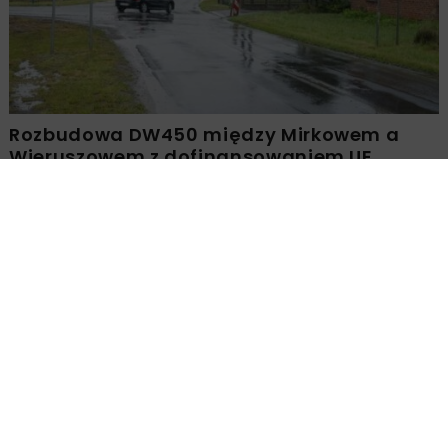
Rozbudowa DW450 między Mirkowem a
Wieruszowem z dofinansowaniem UE
Załaduj więcej...
BUDOWNICTWO
WIADOMOŚCI
3 MINUTY CZYTANIA
Rusza budowa budynku
biurowego Studio A w
Warszawie