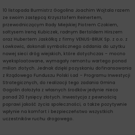
10 listopada Burmistrz Gogolina Joachim Wojtala razem
ze swoim zastępcą Krzysztofem Reinertem,
przewodniczącym Rady Miejskiej Piotrem Czokiem,
sołtysem Ireną Kubiczek, radnym Bertoldem Hirszem
oraz Hubertem Jaskółką z firmy VENUS-BRUK Sp. z o.o. z
Łowkowic, dokonali symbolicznego oddania do użytku
nowej sieci dróg wiejskich, które dotychczas – mocno
wyeksploatowane, wymagały remontu wartego ponad
milion złotych. Jednak dzięki pozyskaniu dofinansowania
z Rządowego Funduszu Polski Ład – Programu Inwestycji
Strategicznych, do realizacji tego zadania Gmina
Gogolin dołożyła z własnych środków jedynie nieco
ponad 20 tysięcy złotych. Inwestycja z pewnością
poprawi jakość życia społeczności, a także pozytywnie
wpłynie na komfort i bezpieczeństwo wszystkich
uczestników ruchu drogowego.