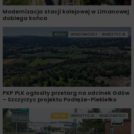
Modernizacja stacji kolejowej w Limanowej
dobiega końca
KOLEJ
WIADOMOŚCI
INWESTYCJE
PKP PLK ogłosiły przetarg na odcinek Gdów
– Szczyrzyc projektu Podłęże–Piekiełko
DROGI
INWESTYCJE
WIADOMOŚCI