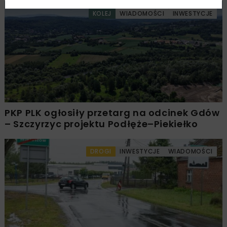
KOLEJ
WIADOMOŚCI
INWESTYCJE
PKP PLK ogłosiły przetarg na odcinek Gdów
– Szczyrzyc projektu Podłęże–Piekiełko
DROGI
INWESTYCJE
WIADOMOŚCI