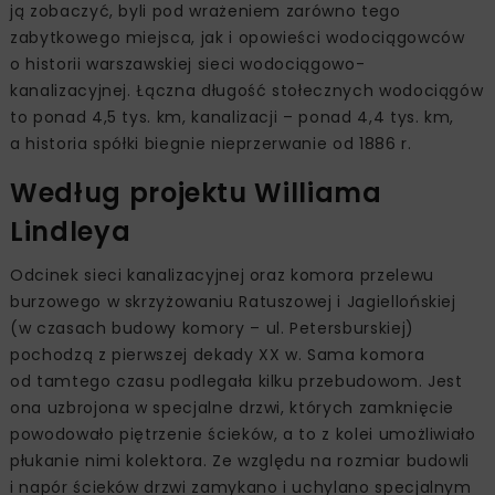
ją zobaczyć, byli pod wrażeniem zarówno tego
zabytkowego miejsca, jak i opowieści wodociągowców
o historii warszawskiej sieci wodociągowo-
kanalizacyjnej. Łączna długość stołecznych wodociągów
to ponad 4,5 tys. km, kanalizacji – ponad 4,4 tys. km,
a historia spółki biegnie nieprzerwanie od 1886 r.
Według projektu Williama
Lindleya
Odcinek sieci kanalizacyjnej oraz komora przelewu
burzowego w skrzyżowaniu Ratuszowej i Jagiellońskiej
(w czasach budowy komory – ul. Petersburskiej)
pochodzą z pierwszej dekady XX w. Sama komora
od tamtego czasu podlegała kilku przebudowom. Jest
ona uzbrojona w specjalne drzwi, których zamknięcie
powodowało piętrzenie ścieków, a to z kolei umożliwiało
płukanie nimi kolektora. Ze względu na rozmiar budowli
i napór ścieków drzwi zamykano i uchylano specjalnym