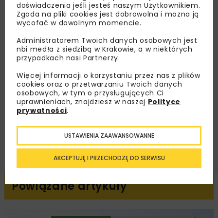
Zapisz się do newslettera aby otrzymywać od
doświadczenia jeśli jesteś naszym Użytkownikiem.
nas najlepsze informacje branżowe,
Zgoda na pliki cookies jest dobrowolna i można ją
wycofać w dowolnym momencie.
zaproszenia na wydarzenia, atrakcyjne oferty i
dedykowane akcje specjalne.
Administratorem Twoich danych osobowych jest
nbi med!a z siedzibą w Krakowie, a w niektórych
przypadkach nasi Partnerzy.
Więcej informacji o korzystaniu przez nas z plików
Zapoznałam/em się z
Polityką Prywatności
i
cookies oraz o przetwarzaniu Twoich danych
Regulaminem
oraz wyrażam zgodę na otrzymywanie na
osobowych, w tym o przysługujących Ci
podany przeze mnie adres e-mail korespondencji
uprawnieniach, znajdziesz w naszej
Polityce
handlowej w postaci newslettera.
prywatności
.
ZAPISZ MNIE
USTAWIENIA ZAAWANSOWANNE
AKCEPTUJĘ I PRZECHODZĘ DO SERWISU
Powiązane artykuły