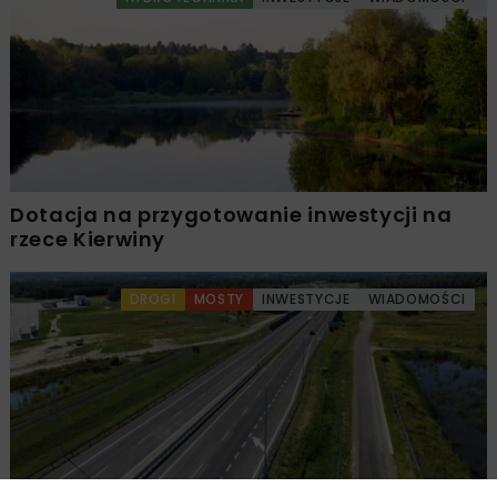
Dotacja na przygotowanie inwestycji na
rzece Kierwiny
DROGI
MOSTY
INWESTYCJE
WIADOMOŚCI