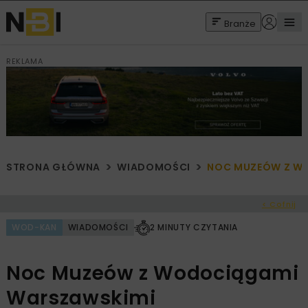
Branże
REKLAMA
STRONA GŁÓWNA
WIADOMOŚCI
NOC MUZEÓW Z W
< Cofnij
WOD-KAN
WIADOMOŚCI
2 MINUTY CZYTANIA
Noc Muzeów z Wodociągami
Warszawskimi