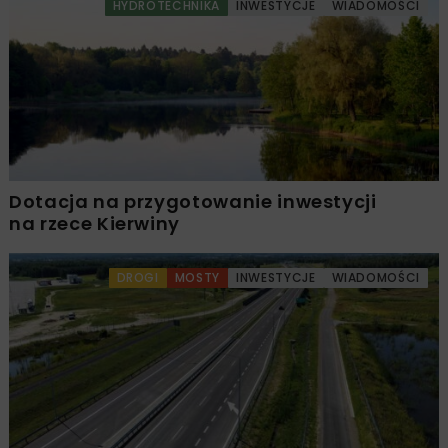
HYDROTECHNIKA
INWESTYCJE
WIADOMOŚCI
Dotacja na przygotowanie inwestycji
na rzece Kierwiny
DROGI
MOSTY
INWESTYCJE
WIADOMOŚCI