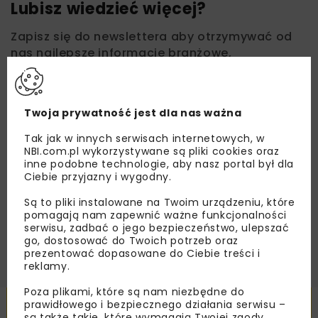
Lubisz wiedzieć więcej?
Zapisz się do newslettera aby otrzymywać od
nas najlepsze informacje branżowe,
zaproszenia na wydarzenia, atrakcyjne oferty i
dedykowane akcje specjalne.
Twoja prywatność jest dla nas ważna
Tak jak w innych serwisach internetowych, w
NBI.com.pl wykorzystywane są pliki cookies oraz
Zapoznałam/em się z
Polityką Prywatności
i
inne podobne technologie, aby nasz portal był dla
Regulaminem
oraz wyrażam zgodę na otrzymywanie na
podany przeze mnie adres e-mail korespondencji
Ciebie przyjazny i wygodny.
handlowej w postaci newslettera.
Są to pliki instalowane na Twoim urządzeniu, które
pomagają nam zapewnić ważne funkcjonalności
ZAPISZ MNIE
serwisu, zadbać o jego bezpieczeństwo, ulepszać
go, dostosować do Twoich potrzeb oraz
prezentować dopasowane do Ciebie treści i
reklamy.
Poza plikami, które są nam niezbędne do
Powiązane artykuły
prawidłowego i bezpiecznego działania serwisu –
są także takie, które wymagają Twojej zgody.