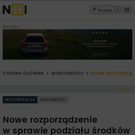
Branże
REKLAMA
STRONA GŁÓWNA
WIADOMOŚCI
NOWE ROZPORZĄDZ
< Cofnij
MOTORYZACJA
WIADOMOŚCI
Nowe rozporządzenie
w sprawie podziału środków