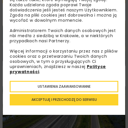
Każda udzielona zgoda poprawi Twoje
doświadczenia jeśli jesteś naszym Użytkownikiem.
Zgoda na pliki cookies jest dobrowolna i można ją
HYDROTECHNIKA
INWESTYCJE
WIADOMOŚCI
wycofać w dowolnym momencie.
Administratorem Twoich danych osobowych jest
nbi med!a z siedzibą w Krakowie, a w niektórych
przypadkach nasi Partnerzy.
Więcej informacji o korzystaniu przez nas z plików
cookies oraz o przetwarzaniu Twoich danych
osobowych, w tym o przysługujących Ci
uprawnieniach, znajdziesz w naszej
Polityce
Dotacja na przygotowanie inwestycji
prywatności
.
na rzece Kierwiny
USTAWIENIA ZAAWANSOWANNE
DROGI
MOSTY
INWESTYCJE
WIADOMOŚCI
AKCEPTUJĘ I PRZECHODZĘ DO SERWISU