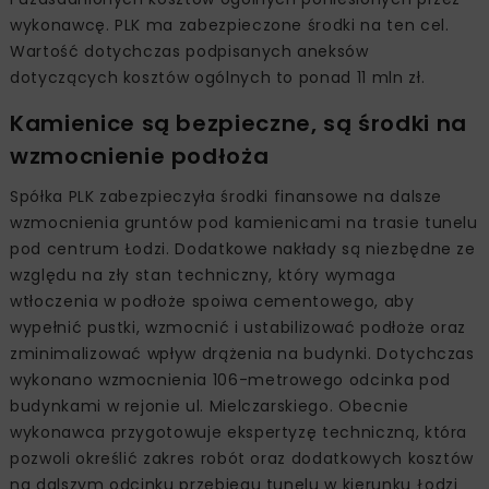
wykonawcę. PLK ma zabezpieczone środki na ten cel.
Wartość dotychczas podpisanych aneksów
dotyczących kosztów ogólnych to ponad 11 mln zł.
Kamienice są bezpieczne, są środki na
wzmocnienie podłoża
Spółka PLK zabezpieczyła środki finansowe na dalsze
wzmocnienia gruntów pod kamienicami na trasie tunelu
pod centrum Łodzi. Dodatkowe nakłady są niezbędne ze
względu na zły stan techniczny, który wymaga
wtłoczenia w podłoże spoiwa cementowego, aby
wypełnić pustki, wzmocnić i ustabilizować podłoże oraz
zminimalizować wpływ drążenia na budynki. Dotychczas
wykonano wzmocnienia 106-metrowego odcinka pod
budynkami w rejonie ul. Mielczarskiego. Obecnie
wykonawca przygotowuje ekspertyzę techniczną, która
pozwoli określić zakres robót oraz dodatkowych kosztów
na dalszym odcinku przebiegu tunelu w kierunku Łodzi