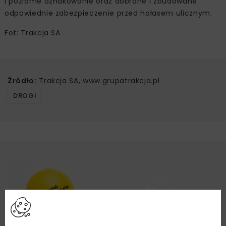
i poziome oznakowanie oraz dobrane i zbudowane
odpowiednie zabezpieczenie przed hałasem ulicznym.
Fot: Trakcja SA
Źródło:
Trakcja SA, www.grupatrakcja.pl
DROGI