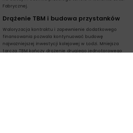
Fabrycznej.
Drążenie TBM i budowa przystanków
Waloryzacja kontraktu i zapewnienie dodatkowego
finansowania pozwala kontynuować budowę
najważniejszej inwestycji kolejowej w Łodzi. Mniejsza
tarcza TBM kończy drążenie drugiego jednotorowego
tunelu w kierunku Łodzi Żabieńca. Prace są
zaawansowane w ok. 90 proc. Po zakończeniu tego
etapu TBM zostanie przeniesiony z komory przy ul.
Skarpowej do komory przy ul. Żniwnej, skąd rozpocznie
drążenie trzeciej nitki do przystanku Łódź Koziny.
Następnie wybuduje czwarty tunel od przystanku Łódź
Koziny do komory przy al. Unii Lubelskiej.
Duża tarcza TBM po wykonaniu 106 metrowego odcinka
od przystanku Łódź Polesie w kierunku Dworca
Fabrycznego ma planowy postój we wcześniej