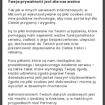
Twoja prywatność jest dla nas ważna
Tak jak w innych serwisach internetowych, w
NBI.com.pl wykorzystywane są pliki cookies oraz
inne podobne technologie, aby nasz portal był dla
Ciebie przyjazny i wygodny.
Są to pliki instalowane na Twoim urządzeniu, które
pomagają nam zapewnić ważne funkcjonalności
serwisu, zadbać o jego bezpieczeństwo, ulepszać
go, dostosować do Twoich potrzeb oraz
prezentować dopasowane do Ciebie treści i
reklamy.
Poza plikami, które są nam niezbędne do
Lubisz wiedzieć więcej?
prawidłowego i bezpiecznego działania serwisu –
są także takie, które wymagają Twojej zgody.
Każda udzielona zgoda poprawi Twoje
Zapisz się do newslettera aby otrzymywać od
doświadczenia jeśli jesteś naszym Użytkownikiem.
nas najlepsze informacje branżowe,
Zgoda na pliki cookies jest dobrowolna i można ją
zaproszenia na wydarzenia, atrakcyjne oferty i
wycofać w dowolnym momencie.
dedykowane akcje specjalne.
Administratorem Twoich danych osobowych jest
nbi med!a z siedzibą w Krakowie, a w niektórych
przypadkach nasi Partnerzy.