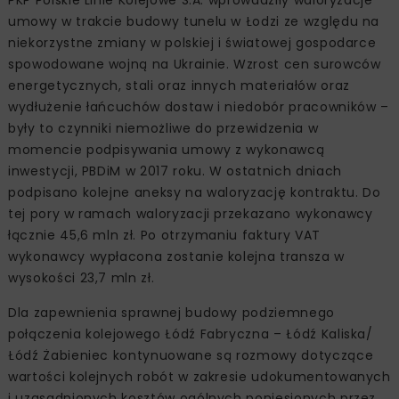
PKP Polskie Linie Kolejowe S.A. wprowadziły waloryzacje
umowy w trakcie budowy tunelu w Łodzi ze względu na
niekorzystne zmiany w polskiej i światowej gospodarce
spowodowane wojną na Ukrainie. Wzrost cen surowców
energetycznych, stali oraz innych materiałów oraz
wydłużenie łańcuchów dostaw i niedobór pracowników –
były to czynniki niemożliwe do przewidzenia w
momencie podpisywania umowy z wykonawcą
inwestycji, PBDiM w 2017 roku. W ostatnich dniach
podpisano kolejne aneksy na waloryzację kontraktu. Do
tej pory w ramach waloryzacji przekazano wykonawcy
łącznie 45,6 mln zł. Po otrzymaniu faktury VAT
wykonawcy wypłacona zostanie kolejna transza w
wysokości 23,7 mln zł.
Dla zapewnienia sprawnej budowy podziemnego
połączenia kolejowego Łódź Fabryczna – Łódź Kaliska/
Łódź Żabieniec kontynuowane są rozmowy dotyczące
wartości kolejnych robót w zakresie udokumentowanych
i uzasadnionych kosztów ogólnych poniesionych przez