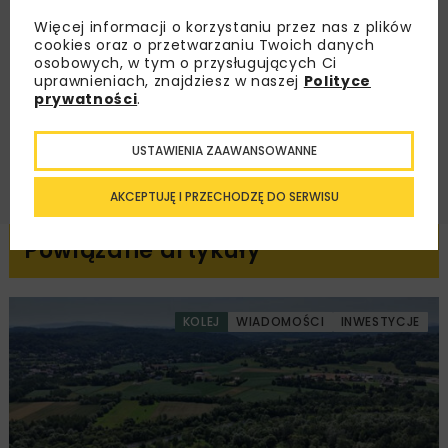
Więcej informacji o korzystaniu przez nas z plików
Zapoznałam/em się z
Polityką Prywatności
i
cookies oraz o przetwarzaniu Twoich danych
Regulaminem
oraz wyrażam zgodę na otrzymywanie na
osobowych, w tym o przysługujących Ci
podany przeze mnie adres e-mail korespondencji
handlowej w postaci newslettera.
uprawnieniach, znajdziesz w naszej
Polityce
prywatności
.
ZAPISZ MNIE
USTAWIENIA ZAAWANSOWANNE
AKCEPTUJĘ I PRZECHODZĘ DO SERWISU
Powiązane artykuły
KOLEJ
WIADOMOŚCI
INWESTYCJE