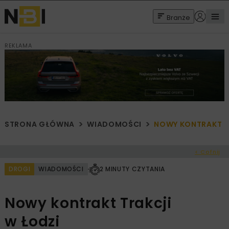
Branże
REKLAMA
STRONA GŁÓWNA
WIADOMOŚCI
NOWY KONTRAKT T
< Cofnij
DROGI
WIADOMOŚCI
2 MINUTY CZYTANIA
Nowy kontrakt Trakcji
w Łodzi