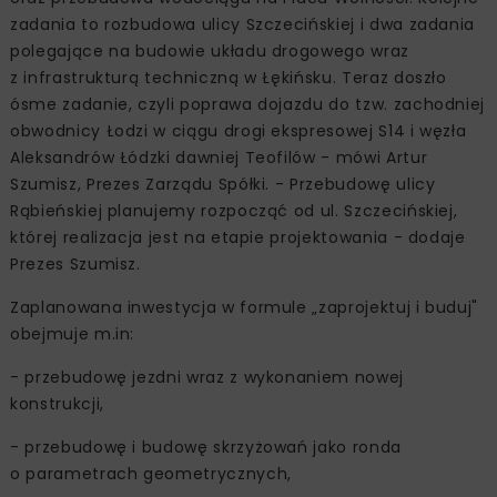
zadania to rozbudowa ulicy Szczecińskiej i dwa zadania
polegające na budowie układu drogowego wraz
z infrastrukturą techniczną w Łękińsku. Teraz doszło
ósme zadanie, czyli poprawa dojazdu do tzw. zachodniej
obwodnicy Łodzi w ciągu drogi ekspresowej S14 i węzła
Aleksandrów Łódzki dawniej Teofilów - mówi Artur
Szumisz, Prezes Zarządu Spółki. - Przebudowę ulicy
Rąbieńskiej planujemy rozpocząć od ul. Szczecińskiej,
której realizacja jest na etapie projektowania - dodaje
Prezes Szumisz.
Zaplanowana inwestycja w formule „zaprojektuj i buduj"
obejmuje m.in:
- przebudowę jezdni wraz z wykonaniem nowej
konstrukcji,
- przebudowę i budowę skrzyżowań jako ronda
o parametrach geometrycznych,