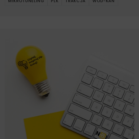
MIKROTUNELING
PLK
TRAKCJA
WOD-KAN