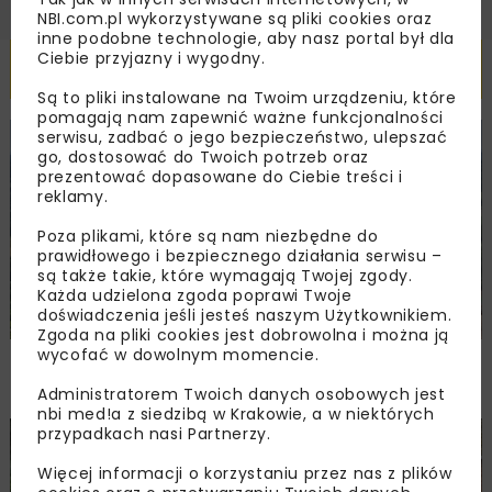
NBI.com.pl wykorzystywane są pliki cookies oraz
inne podobne technologie, aby nasz portal był dla
Ciebie przyjazny i wygodny.
Powiązane artykuły
Są to pliki instalowane na Twoim urządzeniu, które
pomagają nam zapewnić ważne funkcjonalności
serwisu, zadbać o jego bezpieczeństwo, ulepszać
KOLEJ
WIADOMOŚCI
INWESTYCJE
go, dostosować do Twoich potrzeb oraz
prezentować dopasowane do Ciebie treści i
reklamy.
Poza plikami, które są nam niezbędne do
prawidłowego i bezpiecznego działania serwisu –
są także takie, które wymagają Twojej zgody.
Każda udzielona zgoda poprawi Twoje
doświadczenia jeśli jesteś naszym Użytkownikiem.
Zgoda na pliki cookies jest dobrowolna i można ją
wycofać w dowolnym momencie.
PKP PLK ogłosiły przetarg na odcinek Gdów
– Szczyrzyc projektu Podłęże–Piekiełko
Administratorem Twoich danych osobowych jest
nbi med!a z siedzibą w Krakowie, a w niektórych
przypadkach nasi Partnerzy.
DROGI
INWESTYCJE
WIADOMOŚCI
Więcej informacji o korzystaniu przez nas z plików