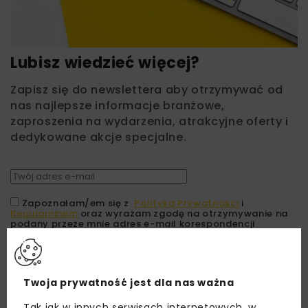
Lubisz wiedzieć więcej?
Zapisz się do newslettera aby otrzymywać od
nas najlepsze informacje branżowe,
zaproszenia na wydarzenia, atrakcyjne oferty i
dedykowane akcje specjalne.
Zapoznałam/em się z
Polityką Prywatności
i
Regulaminem
oraz wyrażam zgodę na otrzymywanie na
podany przeze mnie adres e-mail korespondencji
handlowej w postaci newslettera.
ZAPISZ MNIE
Twoja prywatność jest dla nas ważna
Tak jak w innych serwisach internetowych, w