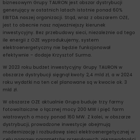
biznesowym Grupy TAURON jest obszar dystrybucji
generujący w ostatnich latach istotnie ponad 60%
EBITDA naszej organizacji. Stąd, wraz z obszarem OZE,
jest to obecnie nasz najważniejszy kierunek
inwestycyjny. Bez przebudowy sieci, niezależnie od tego
ile energii z OZE wyprodukujemy, system
elektroenergetyczny nie będzie funkcjonował
efektywnie – dodaje Krzysztof Surma.
W 2023 roku budżet inwestycyjny Grupy TAURON w
obszarze dystrybucji sięgnął kwoty 2,4 mld zł, a w 2024
roku wydatki na ten cel planowane są w kwocie ok. 3
mld zł.
W obszarze OZE aktualnie Grupa buduje trzy farmy
fotowoltaiczne o łącznej mocy 200 MW i pięć farm
wiatrowych o mocy ponad 160 MW. Z kolei, w obszarze
dystrybucji, prowadzone inwestycje obejmują
modernizację i rozbudowę sieci elektroenergetycznej w
celu poprawy parametrów przesyłowych, niezawodności