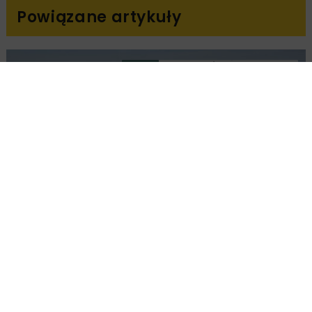
Powiązane artykuły
KOLEJ
WIADOMOŚCI
INWESTYCJE
PKP PLK ogłosiły przetarg na odcinek Gdów
– Szczyrzyc projektu Podłęże–Piekiełko
DROGI
INWESTYCJE
WIADOMOŚCI