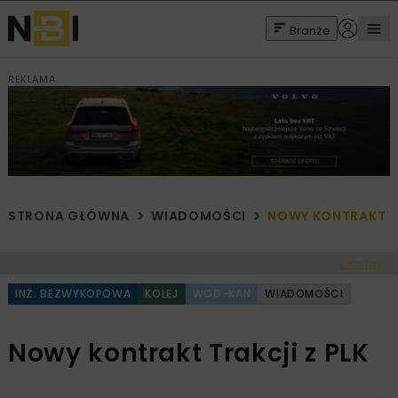
Branże
REKLAMA
STRONA GŁÓWNA
WIADOMOŚCI
NOWY KONTRAKT TR
< Cofnij
INŻ. BEZWYKOPOWA
KOLEJ
WOD-KAN
WIADOMOŚCI
Nowy kontrakt Trakcji z PLK