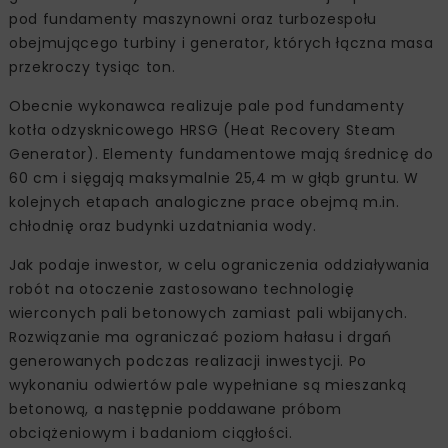
pod fundamenty maszynowni oraz turbozespołu
obejmującego turbiny i generator, których łączna masa
przekroczy tysiąc ton.
Obecnie wykonawca realizuje pale pod fundamenty
kotła odzysknicowego HRSG (Heat Recovery Steam
Generator). Elementy fundamentowe mają średnicę do
60 cm i sięgają maksymalnie 25,4 m w głąb gruntu. W
kolejnych etapach analogiczne prace obejmą m.in.
chłodnię oraz budynki uzdatniania wody.
Jak podaje inwestor, w celu ograniczenia oddziaływania
robót na otoczenie zastosowano technologię
wierconych pali betonowych zamiast pali wbijanych.
Rozwiązanie ma ograniczać poziom hałasu i drgań
generowanych podczas realizacji inwestycji. Po
wykonaniu odwiertów pale wypełniane są mieszanką
betonową, a następnie poddawane próbom
obciążeniowym i badaniom ciągłości.