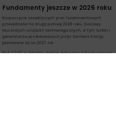
Fundamenty jeszcze w 2026 roku
Rozpoczęcie zasadniczych prac fundamentowych
przewidziano na drugą połowę 2026 roku. Dostawy
kluczowych urządzeń technologicznych, w tym turbin i
generatorów produkowanych przez Siemens Energy,
planowane są na 2027 rok.
Blok CCGT w Gdańsku będzie jednostką gazowo-parową
o mocy około 560 MW netto. Elektrownia ma
współpracować z Krajowym Systemem
Elektroenergetycznym jako źródło dyspozycyjne i
elastyczne, wspierające bilansowanie systemu przy
rosnącym udziale odnawialnych źródeł energii.
Według Energi przez pierwsze 20 lat eksploatacji blok
ma wyprodukować ponad 43 TWh energii elektrycznej.
Jednostka będzie mogła szybko zwiększać i zmniejszać
moc, co ma umożliwić stabilizowanie pracy systemu