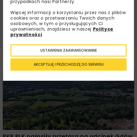
przypadkach nasi Partnerzy.
handlowej w postaci newslettera.
Więcej informacji o korzystaniu przez nas z plików
cookies oraz o przetwarzaniu Twoich danych
ZAPISZ MNIE
osobowych, w tym o przysługujących Ci
uprawnieniach, znajdziesz w naszej
Polityce
prywatności
.
USTAWIENIA ZAAWANSOWANNE
Powiązane artykuły
AKCEPTUJĘ I PRZECHODZĘ DO SERWISU
KOLEJ
WIADOMOŚCI
INWESTYCJE
PKP PLK ogłosiły przetarg na odcinek Gdów