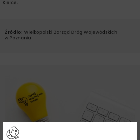
Kielce.
Źródło:
Wielkopolski Zarząd Dróg Wojewódzkich
w Poznaniu