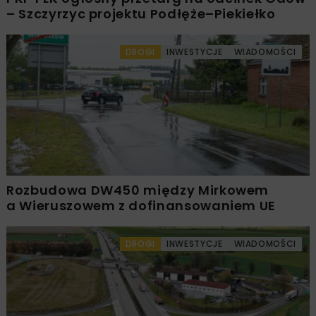
– Szczyrzyc projektu Podłęże–Piekiełko
DROGI
INWESTYCJE
WIADOMOŚCI
Rozbudowa DW450 między Mirkowem
a Wieruszowem z dofinansowaniem UE
DROGI
INWESTYCJE
WIADOMOŚCI