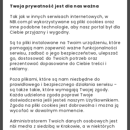
Twoja prywatność jest dla nas ważna
Tak jak w innych serwisach internetowych, w
NBI.com.pl wykorzystywane są pliki cookies oraz
inne podobne technologie, aby nasz portal był dla
Ciebie przyjazny i wygodny.
Są to pliki instalowane na Twoim urządzeniu, które
pomagają nam zapewnić ważne funkcjonalności
serwisu, zadbać o jego bezpieczeństwo, ulepszać
go, dostosować do Twoich potrzeb oraz
Lubisz wiedzieć więcej?
prezentować dopasowane do Ciebie treści i
reklamy.
Zapisz się do newslettera aby otrzymywać od
nas najlepsze informacje branżowe,
Poza plikami, które są nam niezbędne do
zaproszenia na wydarzenia, atrakcyjne oferty i
prawidłowego i bezpiecznego działania serwisu –
są także takie, które wymagają Twojej zgody.
dedykowane akcje specjalne.
Każda udzielona zgoda poprawi Twoje
doświadczenia jeśli jesteś naszym Użytkownikiem.
Zgoda na pliki cookies jest dobrowolna i można ją
wycofać w dowolnym momencie.
Zapoznałam/em się z
Polityką Prywatności
i
Administratorem Twoich danych osobowych jest
Regulaminem
oraz wyrażam zgodę na otrzymywanie na
nbi med!a z siedzibą w Krakowie, a w niektórych
podany przeze mnie adres e-mail korespondencji