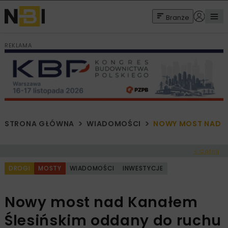
Branże
REKLAMA
STRONA GŁÓWNA
WIADOMOŚCI
NOWY MOST NAD K
< Cofnij
DROGI
MOSTY
WIADOMOŚCI
INWESTYCJE
Nowy most nad Kanałem
Ślesińskim oddany do ruchu