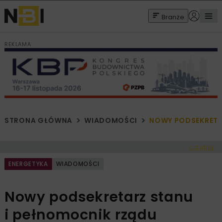
Branże
REKLAMA
STRONA GŁÓWNA
WIADOMOŚCI
NOWY PODSEKRETAR
< Cofnij
ENERGETYKA
WIADOMOŚCI
Nowy podsekretarz stanu
i pełnomocnik rządu