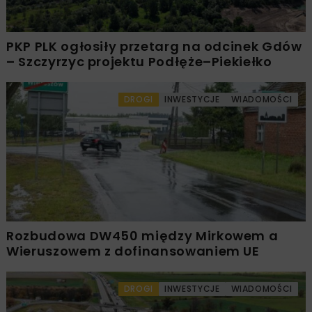
PKP PLK ogłosiły przetarg na odcinek Gdów
– Szczyrzyc projektu Podłęże–Piekiełko
DROGI
INWESTYCJE
WIADOMOŚCI
Rozbudowa DW450 między Mirkowem a
Wieruszowem z dofinansowaniem UE
DROGI
INWESTYCJE
WIADOMOŚCI