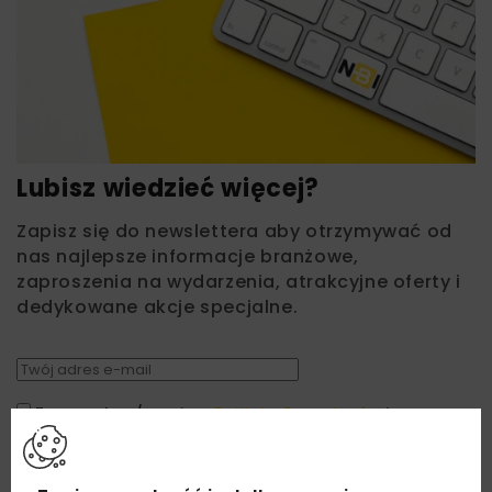
Lubisz wiedzieć więcej?
Zapisz się do newslettera aby otrzymywać od
nas najlepsze informacje branżowe,
zaproszenia na wydarzenia, atrakcyjne oferty i
dedykowane akcje specjalne.
Zapoznałam/em się z
Polityką Prywatności
i
Regulaminem
oraz wyrażam zgodę na otrzymywanie na
podany przeze mnie adres e-mail korespondencji
handlowej w postaci newslettera.