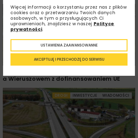
Więcej informacji o korzystaniu przez nas z plików
DROGI
INWESTYCJE
WIADOMOŚCI
cookies oraz o przetwarzaniu Twoich danych
osobowych, w tym o przysługujących Ci
uprawnieniach, znajdziesz w naszej
Polityce
prywatności
.
USTAWIENIA ZAAWANSOWANNE
AKCEPTUJĘ I PRZECHODZĘ DO SERWISU
Rozbudowa DW450 między Mirkowem
a Wieruszowem z dofinansowaniem UE
DROGI
INWESTYCJE
WIADOMOŚCI