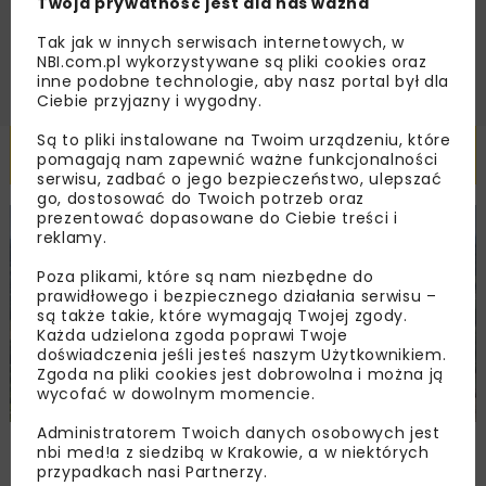
Twoja prywatność jest dla nas ważna
ZAPISZ MNIE
Tak jak w innych serwisach internetowych, w
NBI.com.pl wykorzystywane są pliki cookies oraz
inne podobne technologie, aby nasz portal był dla
Ciebie przyjazny i wygodny.
Są to pliki instalowane na Twoim urządzeniu, które
Powiązane artykuły
pomagają nam zapewnić ważne funkcjonalności
serwisu, zadbać o jego bezpieczeństwo, ulepszać
go, dostosować do Twoich potrzeb oraz
prezentować dopasowane do Ciebie treści i
KOLEJ
WIADOMOŚCI
INWESTYCJE
reklamy.
Poza plikami, które są nam niezbędne do
prawidłowego i bezpiecznego działania serwisu –
są także takie, które wymagają Twojej zgody.
Każda udzielona zgoda poprawi Twoje
doświadczenia jeśli jesteś naszym Użytkownikiem.
Zgoda na pliki cookies jest dobrowolna i można ją
wycofać w dowolnym momencie.
Administratorem Twoich danych osobowych jest
PKP PLK ogłosiły przetarg na odcinek Gdów
nbi med!a z siedzibą w Krakowie, a w niektórych
– Szczyrzyc projektu Podłęże–Piekiełko
przypadkach nasi Partnerzy.