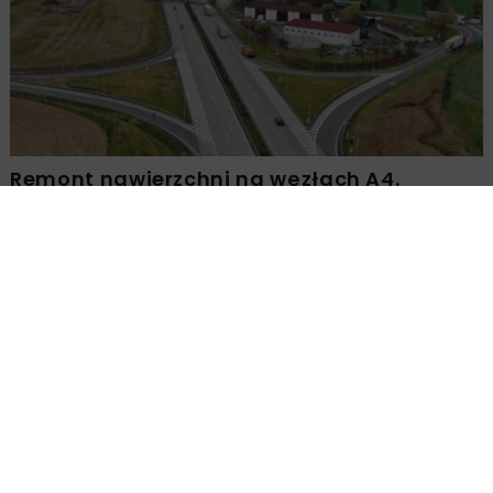
Remont nawierzchni na węzłach A4.
Przetarg obejmuje pięć węzłów
Załaduj więcej...
KOLEJ
WIADOMOŚCI
1 MINUTA CZYTANIA
Powstanie nowoczesny
system zarządzania na linii