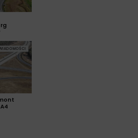
arg
w
WIADOMOŚCI
emont
 A4