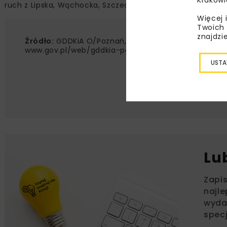
ruch z Lipska, Wąchocka, Szczecinka, Gostynia, Pułtuska i
Więcej 
Twoich 
znajdzi
Źródło:
GDDKiA O/Poznań,
www.gov.pl/web/gddkia-poznan/
USTA
Lu
Zapi
najle
wydar
specj