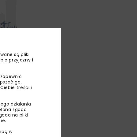
wane są pliki
bie przyjazny i
westycji
 również
ynem. Droga
 zapewnić
epszać go,
ebie treści i
ego działania
ielona zgoda
wartości 2
oda na pliki
 km w ciągu
ie.
 Chełmca,
ibą w
rowadzające