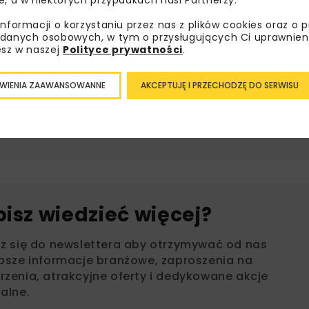
 Suchowoli.
informacji o korzystaniu przez nas z plików cookies oraz o 
danych osobowych, w tym o przysługujących Ci uprawnien
esz w naszej
Polityce prywatności
.
100 OBWODNIC
GDDKIA POZ
WIENIA ZAAWANSOWANNE
AKCEPTUJĘ I PRZECHODZĘ DO SERWISU
INFRASTRUKTURA DROGOWA
OBWODNICA STRYK
PB100 OBWODNIC
P
bisz wiedzieć więcej?
sz się do newslettera aby otrzymywać od nas
psze informacje branżowe, zaproszenia na
zenia, atrakcyjne oferty i dedykowane akcje
alne.