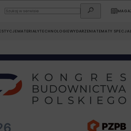
MAGAZ
ESTYCJE
MATERIAŁY
TECHNOLOGIE
WYDARZENIA
TEMATY SPECJA