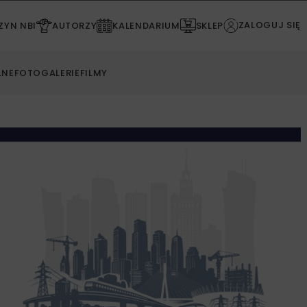
ZALOGUJ SIĘ
YN NBI
AUTORZY
KALENDARIUM
SKLEP
LNE
FOTOGALERIE
FILMY