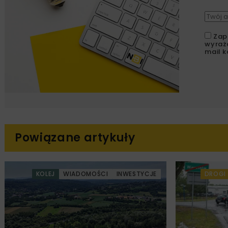
Zap
wyraż
mail k
Powiązane artykuły
KOLEJ
WIADOMOŚCI
INWESTYCJE
DROGI