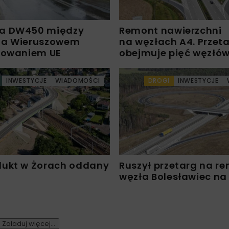
a DW450 między
Remont nawierzchni
 a Wieruszowem
na węzłach A4. Przet
sowaniem UE
obejmuje pięć węzłó
INWESTYCJE
WIADOMOŚCI
DROGI
INWESTYCJE
ukt w Żorach oddany
Ruszył przetarg na r
węzła Bolesławiec na
Załaduj więcej...