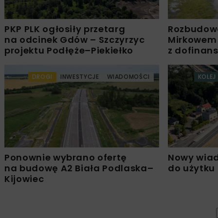
PKP PLK ogłosiły przetarg
Rozbudow
na odcinek Gdów – Szczyrzyc
Mirkowem
projektu Podłęże–Piekiełko
z dofinan
DROGI
INWESTYCJE
WIADOMOŚCI
KOLEJ
Ponownie wybrano ofertę
Nowy wiad
na budowę A2 Biała Podlaska–
do użytku
Kijowiec