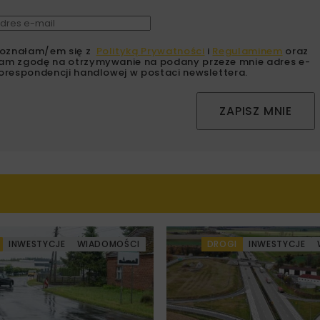
oznałam/em się z
Polityką Prywatności
i
Regulaminem
oraz
am zgodę na otrzymywanie na podany przeze mnie adres e-
orespondencji handlowej w postaci newslettera.
ZAPISZ MNIE
INWESTYCJE
WIADOMOŚCI
DROGI
INWESTYCJE