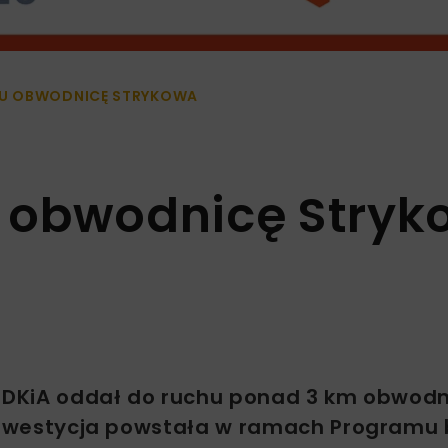
U OBWODNICĘ STRYKOWA
 obwodnicę Stryk
GDDKiA oddał do ruchu ponad 3 km obwod
. Inwestycja powstała w ramach Program