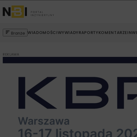
WIADOMOŚCI
WYWIADY
RAPORTY
KOMENTARZE
INW
Branże
REKLAMA