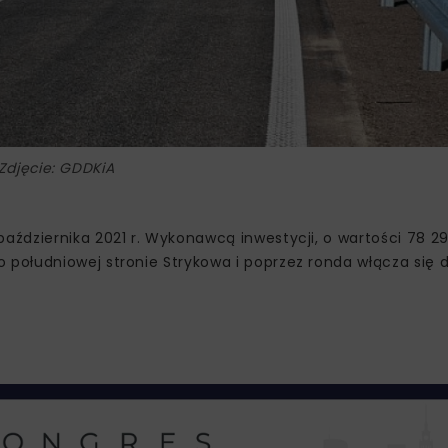
Zdjęcie: GDDKiA
dziernika 2021 r. Wykonawcą inwestycji, o wartości 78 291
ołudniowej stronie Strykowa i poprzez ronda włącza się do