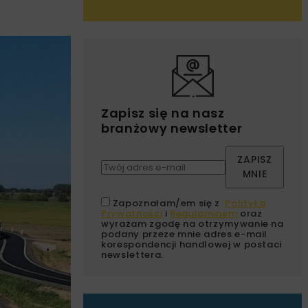
Zapisz się na nasz
branżowy newsletter
ZAPISZ
MNIE
Zapoznałam/em się z
Polityką
Prywatności
i
Regulaminem
oraz
wyrażam zgodę na otrzymywanie na
podany przeze mnie adres e-mail
korespondencji handlowej w postaci
newslettera.