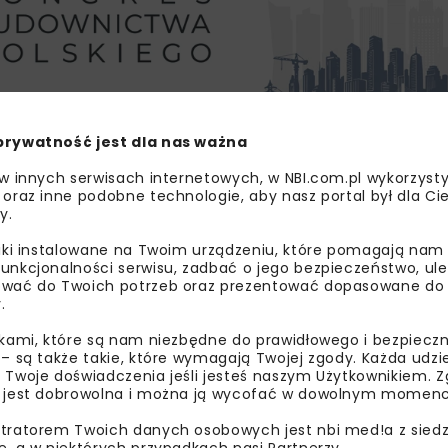
prywatność jest dla nas ważna
 w innych serwisach internetowych, w NBI.com.pl wykorzysty
 oraz inne podobne technologie, aby nasz portal był dla Cie
owadzenie ruchu tranzytowego z miejscowości. Dzięki in
y.
 przepustowości w samej miejscowości. Inwestycja poprawi
między Poznaniem, Grodziskiem Wielkopolskim oraz Wolszt
liki instalowane na Twoim urządzeniu, które pomagają nam
unkcjonalności serwisu, zadbać o jego bezpieczeństwo, ul
 a Zieloną Górą.
wać do Twoich potrzeb oraz prezentować dopasowane do Ci
.
ikami, które są nam niezbędne do prawidłowego i bezpieczn
 – są także takie, które wymagają Twojej zgody. Każda udz
 projektu dofinansowanego z Krajowego Planu Odbudowy o 
 Twoje doświadczenia jeśli jesteś naszym Użytkownikiem. Zg
tu dofinansowane zostaną obwodnice o łącznej długości 90
 jest dobrowolna i można ją wycofać w dowolnym momenc
jonujących już obwodnic Smolajn, Brzezia, Nowego Sączą i
tratorem Twoich danych osobowych jest nbi med!a z siedz
chu obwodnicy Strykowa, realizowane są jeszcze trasy wyp
e, a w niektórych przypadkach nasi Partnerzy.