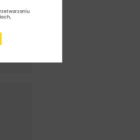
przetwarzaniu
iach,
NAŃ
OWA
ORR