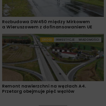
Rozbudowa DW450 między Mirkowem
a Wieruszowem z dofinansowaniem UE
DROGI
INWESTYCJE
WIADOMOŚCI
Remont nawierzchni na węzłach A4.
Przetarg obejmuje pięć węzłów