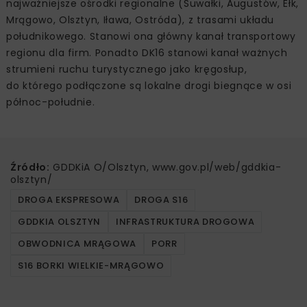
najważniejsze ośrodki regionalne (Suwałki, Augustów, Ełk,
Mrągowo, Olsztyn, Iława, Ostróda), z trasami układu
południkowego. Stanowi ona główny kanał transportowy
regionu dla firm. Ponadto DK16 stanowi kanał ważnych
strumieni ruchu turystycznego jako kręgosłup,
do którego podłączone są lokalne drogi biegnące w osi
północ-południe.
Źródło:
GDDKiA O/Olsztyn, www.gov.pl/web/gddkia-
olsztyn/
DROGA EKSPRESOWA
DROGA S16
GDDKIA OLSZTYN
INFRASTRUKTURA DROGOWA
OBWODNICA MRĄGOWA
PORR
S16 BORKI WIELKIE-MRĄGOWO