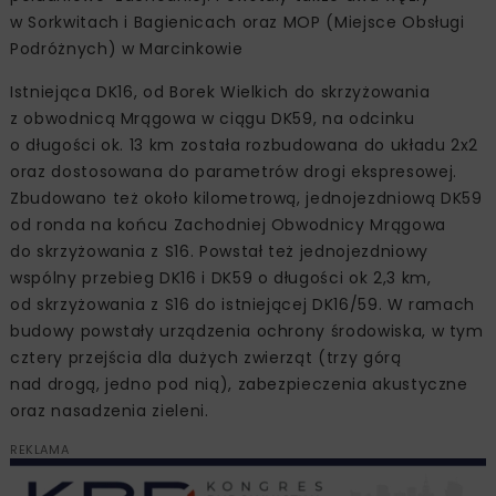
w Sorkwitach i Bagienicach oraz MOP (Miejsce Obsługi
Podróżnych) w Marcinkowie
Istniejąca DK16, od Borek Wielkich do skrzyżowania
z obwodnicą Mrągowa w ciągu DK59, na odcinku
o długości ok. 13 km została rozbudowana do układu 2x2
oraz dostosowana do parametrów drogi ekspresowej.
Zbudowano też około kilometrową, jednojezdniową DK59
od ronda na końcu Zachodniej Obwodnicy Mrągowa
do skrzyżowania z S16. Powstał też jednojezdniowy
wspólny przebieg DK16 i DK59 o długości ok 2,3 km,
od skrzyżowania z S16 do istniejącej DK16/59. W ramach
budowy powstały urządzenia ochrony środowiska, w tym
cztery przejścia dla dużych zwierząt (trzy górą
nad drogą, jedno pod nią), zabezpieczenia akustyczne
oraz nasadzenia zieleni.
REKLAMA