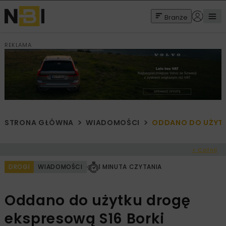
Branże
REKLAMA
STRONA GŁÓWNA
WIADOMOŚCI
ODDANO DO UŻYTK
< Cofnij
DROGI
WIADOMOŚCI
1 MINUTA CZYTANIA
Oddano do użytku drogę
ekspresową S16 Borki