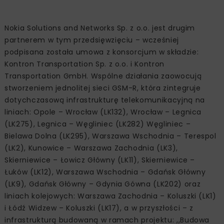
Nokia Solutions and Networks Sp. z o.o. jest drugim
partnerem w tym przedsięwzięciu – wcześniej
podpisana została umowa z konsorcjum w składzie:
Kontron Transportation Sp. z o.o. i Kontron
Transportation GmbH. Wspólne działania zaowocują
stworzeniem jednolitej sieci GSM-R, która zintegruje
dotychczasową infrastrukturę telekomunikacyjną na
liniach: Opole – Wrocław (LK132), Wrocław – Legnica
(LK275), Legnica – Węgliniec (LK282) Węgliniec –
Bielawa Dolna (LK295), Warszawa Wschodnia – Terespol
(LK2), Kunowice – Warszawa Zachodnia (LK3),
Skierniewice – Łowicz Główny (LK11), Skierniewice –
Łuków (LK12), Warszawa Wschodnia – Gdańsk Główny
(LK9), Gdańsk Główny – Gdynia Gówna (LK202) oraz
liniach kolejowych: Warszawa Zachodnia – Koluszki (LK1)
i Łódź Widzew – Koluszki (LK17), a w przyszłości – z
infrastrukturą budowaną w ramach projektu: ,,Budowa