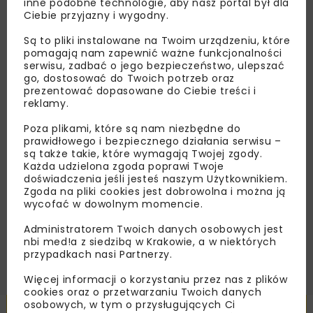
inne podobne technologie, aby nasz portal był dla
Ciebie przyjazny i wygodny.
Lubisz wiedzieć więcej?
Są to pliki instalowane na Twoim urządzeniu, które
Zapisz się do newslettera aby otrzymywać od
pomagają nam zapewnić ważne funkcjonalności
nas najlepsze informacje branżowe,
serwisu, zadbać o jego bezpieczeństwo, ulepszać
go, dostosować do Twoich potrzeb oraz
zaproszenia na wydarzenia, atrakcyjne oferty i
prezentować dopasowane do Ciebie treści i
dedykowane akcje specjalne.
reklamy.
Poza plikami, które są nam niezbędne do
prawidłowego i bezpiecznego działania serwisu –
są także takie, które wymagają Twojej zgody.
Zapoznałam/em się z
Polityką Prywatności
i
Każda udzielona zgoda poprawi Twoje
Regulaminem
oraz wyrażam zgodę na otrzymywanie na
doświadczenia jeśli jesteś naszym Użytkownikiem.
podany przeze mnie adres e-mail korespondencji
Zgoda na pliki cookies jest dobrowolna i można ją
handlowej w postaci newslettera.
wycofać w dowolnym momencie.
Administratorem Twoich danych osobowych jest
ZAPISZ MNIE
nbi med!a z siedzibą w Krakowie, a w niektórych
przypadkach nasi Partnerzy.
Więcej informacji o korzystaniu przez nas z plików
cookies oraz o przetwarzaniu Twoich danych
osobowych, w tym o przysługujących Ci