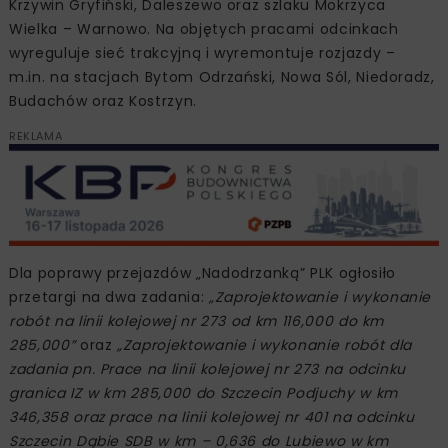
Krzywin Gryfiński, Daleszewo oraz szlaku Mokrzyca
Wielka – Warnowo. Na objętych pracami odcinkach
wyreguluje sieć trakcyjną i wyremontuje rozjazdy –
m.in. na stacjach Bytom Odrzański, Nowa Sól, Niedoradz,
Budachów oraz Kostrzyn.
REKLAMA
Dla poprawy przejazdów „Nadodrzanką” PLK ogłosiło
przetargi na dwa zadania:
„Zaprojektowanie i wykonanie
robót na linii kolejowej nr 273 od km 116,000 do km
285,000”
oraz
„Zaprojektowanie i wykonanie robót dla
zadania pn. Prace na linii kolejowej nr 273 na odcinku
granica IZ w km 285,000 do Szczecin Podjuchy w km
346,358 oraz prace na linii kolejowej nr 401 na odcinku
Szczecin Dąbie SDB w km – 0,636 do Lubiewo w km