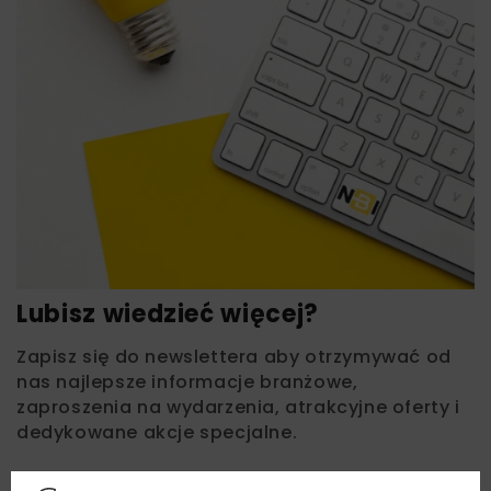
Lubisz wiedzieć więcej?
Zapisz się do newslettera aby otrzymywać od
nas najlepsze informacje branżowe,
zaproszenia na wydarzenia, atrakcyjne oferty i
dedykowane akcje specjalne.