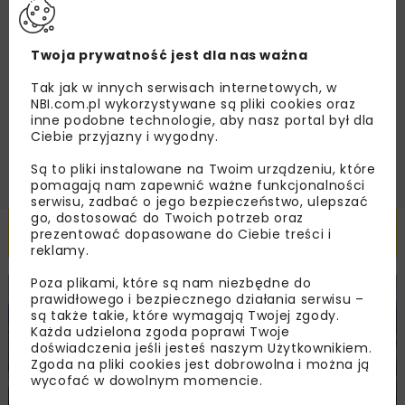
Zapoznałam/em się z
Polityką Prywatności
i
Regulaminem
oraz wyrażam zgodę na otrzymywanie na
Twoja prywatność jest dla nas ważna
podany przeze mnie adres e-mail korespondencji
handlowej w postaci newslettera.
Tak jak w innych serwisach internetowych, w
NBI.com.pl wykorzystywane są pliki cookies oraz
inne podobne technologie, aby nasz portal był dla
ZAPISZ MNIE
Ciebie przyjazny i wygodny.
Są to pliki instalowane na Twoim urządzeniu, które
pomagają nam zapewnić ważne funkcjonalności
serwisu, zadbać o jego bezpieczeństwo, ulepszać
go, dostosować do Twoich potrzeb oraz
Powiązane artykuły
prezentować dopasowane do Ciebie treści i
reklamy.
Poza plikami, które są nam niezbędne do
KOLEJ
WIADOMOŚCI
INWESTYCJE
prawidłowego i bezpiecznego działania serwisu –
są także takie, które wymagają Twojej zgody.
Każda udzielona zgoda poprawi Twoje
doświadczenia jeśli jesteś naszym Użytkownikiem.
Zgoda na pliki cookies jest dobrowolna i można ją
wycofać w dowolnym momencie.