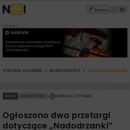
Branże
REKLAMA
STRONA GŁÓWNA
WIADOMOŚCI
OGŁOSZONO DWA P
< Cofnij
KOLEJ
WIADOMOŚCI
1 MINUTA CZYTANIA
Ogłoszono dwa przetargi
dotyczące „Nadodrzanki”