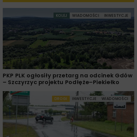
KOLEJ
WIADOMOŚCI
INWESTYCJE
PKP PLK ogłosiły przetarg na odcinek Gdów
– Szczyrzyc projektu Podłęże–Piekiełko
DROGI
INWESTYCJE
WIADOMOŚCI