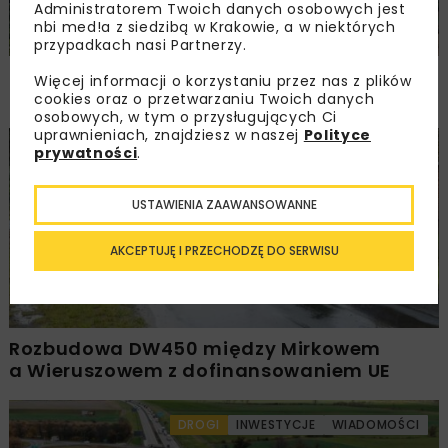
Administratorem Twoich danych osobowych jest
nbi med!a z siedzibą w Krakowie, a w niektórych
przypadkach nasi Partnerzy.
PKP PLK ogłosiły przetarg na odcinek Gdów
Więcej informacji o korzystaniu przez nas z plików
– Szczyrzyc projektu Podłęże–Piekiełko
cookies oraz o przetwarzaniu Twoich danych
osobowych, w tym o przysługujących Ci
uprawnieniach, znajdziesz w naszej
Polityce
prywatności
.
DROGI
INWESTYCJE
WIADOMOŚCI
USTAWIENIA ZAAWANSOWANNE
AKCEPTUJĘ I PRZECHODZĘ DO SERWISU
Rozbudowa DW450 między Mirkowem
a Wieruszowem z dofinansowaniem UE
DROGI
INWESTYCJE
WIADOMOŚCI