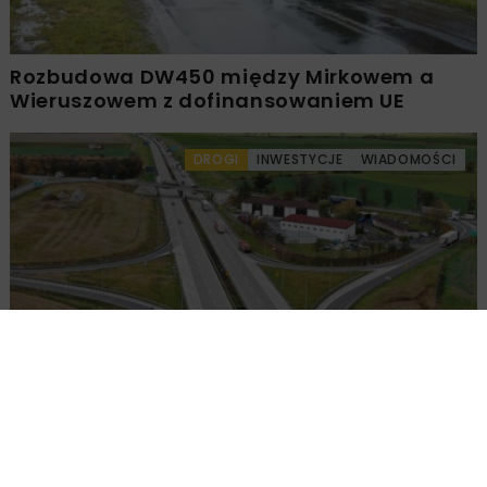
Rozbudowa DW450 między Mirkowem a
Wieruszowem z dofinansowaniem UE
DROGI
INWESTYCJE
WIADOMOŚCI
Remont nawierzchni na węzłach A4.
Przetarg obejmuje pięć węzłów
Załaduj więcej...