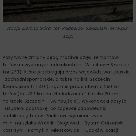
Stacja Zielona Góra, fot. Radosław Śledziński, www.plk-
sa.pl
Pozytywne zmiany będą możliwe dzięki remontowi
torów na wybranych odcinkach linii Wrocław – Szczecin
(nr 273), które przebiegają przez województwa lubuskie
i zachodniopomorskie, a także na linii Szczecin –
Świnoujście (nr 401). Łącznie prace obejmą 250 km
torów (ok. 230 km na „Nadodrzance” i blisko 20 km
na trasie Szczecin – Świnoujście). Wykonawca oczyści
i uzupełni podsypkę, co zapewni odpowiednią
stabilizację torów. Punktowo wymieni szyny
m.in. na szlaku Wróblin Głogowski – Bytom Odrzański,
Kostrzyn – Namyślin, Mieszkowice – Godków, stacji