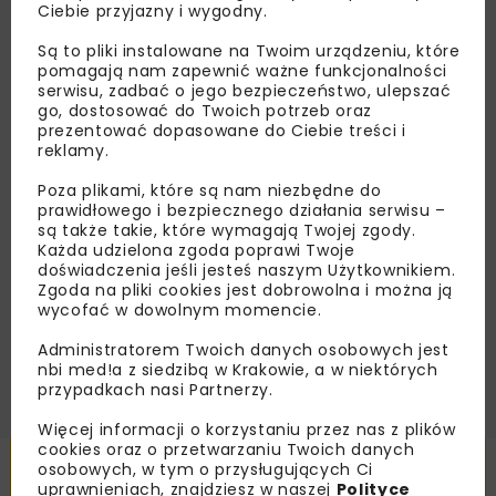
Lubisz wiedzieć więcej?
Ciebie przyjazny i wygodny.
Zapisz się do newslettera aby otrzymywać od
Są to pliki instalowane na Twoim urządzeniu, które
pomagają nam zapewnić ważne funkcjonalności
nas najlepsze informacje branżowe,
serwisu, zadbać o jego bezpieczeństwo, ulepszać
zaproszenia na wydarzenia, atrakcyjne oferty i
go, dostosować do Twoich potrzeb oraz
dedykowane akcje specjalne.
prezentować dopasowane do Ciebie treści i
reklamy.
Poza plikami, które są nam niezbędne do
prawidłowego i bezpiecznego działania serwisu –
są także takie, które wymagają Twojej zgody.
Zapoznałam/em się z
Polityką Prywatności
i
Regulaminem
oraz wyrażam zgodę na otrzymywanie na
Każda udzielona zgoda poprawi Twoje
podany przeze mnie adres e-mail korespondencji
doświadczenia jeśli jesteś naszym Użytkownikiem.
handlowej w postaci newslettera.
Zgoda na pliki cookies jest dobrowolna i można ją
wycofać w dowolnym momencie.
ZAPISZ MNIE
Administratorem Twoich danych osobowych jest
nbi med!a z siedzibą w Krakowie, a w niektórych
przypadkach nasi Partnerzy.
Więcej informacji o korzystaniu przez nas z plików
cookies oraz o przetwarzaniu Twoich danych
Powiązane artykuły
osobowych, w tym o przysługujących Ci
uprawnieniach, znajdziesz w naszej
Polityce