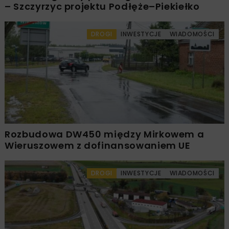
– Szczyrzyc projektu Podłęże–Piekiełko
DROGI
INWESTYCJE
WIADOMOŚCI
Rozbudowa DW450 między Mirkowem a
Wieruszowem z dofinansowaniem UE
DROGI
INWESTYCJE
WIADOMOŚCI