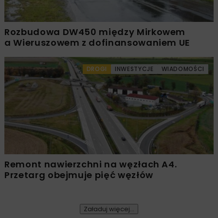
Rozbudowa DW450 między Mirkowem
a Wieruszowem z dofinansowaniem UE
DROGI
INWESTYCJE
WIADOMOŚCI
Remont nawierzchni na węzłach A4.
Przetarg obejmuje pięć węzłów
Załaduj więcej...