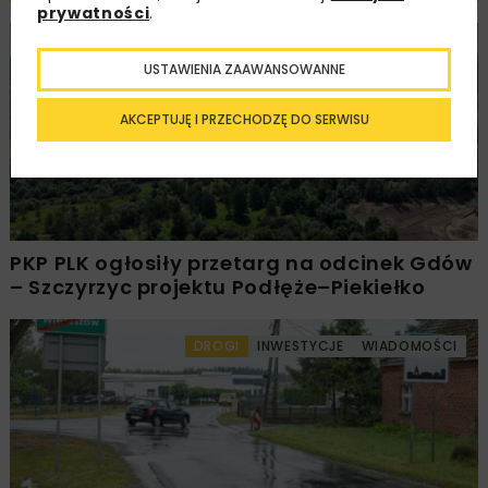
prywatności
.
KOLEJ
WIADOMOŚCI
INWESTYCJE
USTAWIENIA ZAAWANSOWANNE
AKCEPTUJĘ I PRZECHODZĘ DO SERWISU
PKP PLK ogłosiły przetarg na odcinek Gdów
– Szczyrzyc projektu Podłęże–Piekiełko
DROGI
INWESTYCJE
WIADOMOŚCI