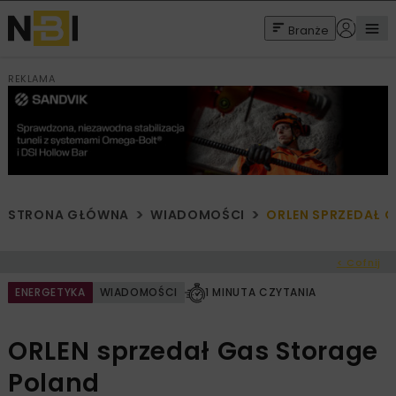
Branże
REKLAMA
STRONA GŁÓWNA
WIADOMOŚCI
ORLEN SPRZEDAŁ 
< Cofnij
ENERGETYKA
WIADOMOŚCI
1 MINUTA CZYTANIA
ORLEN sprzedał Gas Storage
Poland