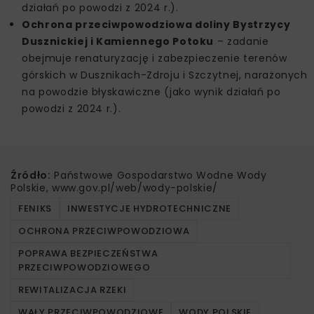
działań po powodzi z 2024 r.).
Ochrona przeciwpowodziowa doliny Bystrzycy
Dusznickiej i Kamiennego Potoku
– zadanie
obejmuje renaturyzację i zabezpieczenie terenów
górskich w Dusznikach-Zdroju i Szczytnej, narażonych
na powodzie błyskawiczne (jako wynik działań po
powodzi z 2024 r.).
Źródło:
Państwowe Gospodarstwo Wodne Wody
Polskie, www.gov.pl/web/wody-polskie/
FENIKS
INWESTYCJE HYDROTECHNICZNE
OCHRONA PRZECIWPOWODZIOWA
POPRAWA BEZPIECZEŃSTWA
PRZECIWPOWODZIOWEGO
REWITALIZACJA RZEKI
WAŁY PRZECIWPOWODZIOWE
WODY POLSKIE