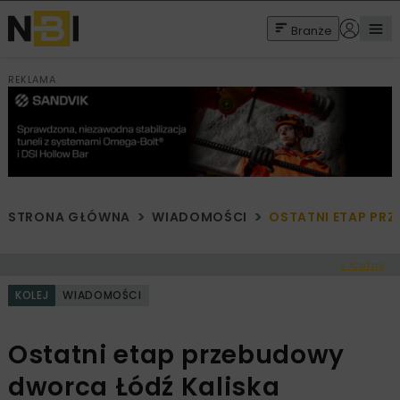
Branże
REKLAMA
STRONA GŁÓWNA
WIADOMOŚCI
OSTATNI ETAP PR
< Cofnij
KOLEJ
WIADOMOŚCI
Ostatni etap przebudowy
dworca Łódź Kaliska