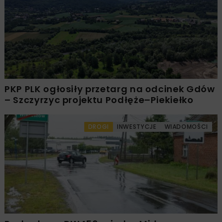
PKP PLK ogłosiły przetarg na odcinek Gdów
– Szczyrzyc projektu Podłęże–Piekiełko
DROGI
INWESTYCJE
WIADOMOŚCI