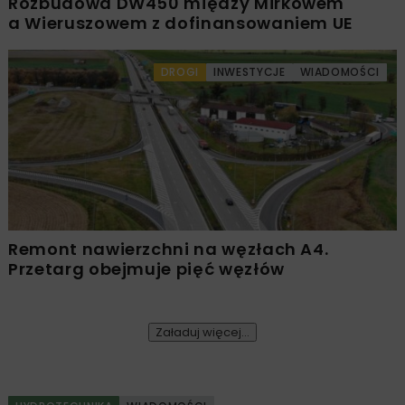
Rozbudowa DW450 między Mirkowem
a Wieruszowem z dofinansowaniem UE
DROGI
INWESTYCJE
WIADOMOŚCI
Remont nawierzchni na węzłach A4.
Przetarg obejmuje pięć węzłów
Załaduj więcej...