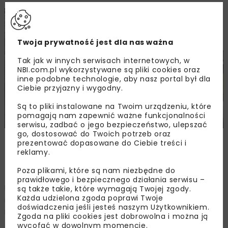
Twoja prywatność jest dla nas ważna
Tak jak w innych serwisach internetowych, w
NBI.com.pl wykorzystywane są pliki cookies oraz
inne podobne technologie, aby nasz portal był dla
Ciebie przyjazny i wygodny.
Są to pliki instalowane na Twoim urządzeniu, które
pomagają nam zapewnić ważne funkcjonalności
serwisu, zadbać o jego bezpieczeństwo, ulepszać
go, dostosować do Twoich potrzeb oraz
Zdjęcie: RZGW w Warszawie, www.gov.pl/web/wody-
prezentować dopasowane do Ciebie treści i
polskie-warszawa/
reklamy.
Poza plikami, które są nam niezbędne do
prawidłowego i bezpiecznego działania serwisu –
Na podstawie przeprowadzonej aktualizacji w maju 2025
są także takie, które wymagają Twojej zgody.
Każda udzielona zgoda poprawi Twoje
r., do listy projektów zgłoszonych przez PGW Wody
doświadczenia jeśli jesteś naszym Użytkownikiem.
Polskie do FEnIKS dołączyły następujące inwestycje:
Zgoda na pliki cookies jest dobrowolna i można ją
wycofać w dowolnym momencie.