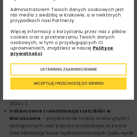
Poprawa bezpieczeństwa powodziowego miasta
Dęblin
– zadanie obejmuje modernizację wałów
Administratorem Twoich danych osobowych jest
nbi med!a z siedzibą w Krakowie, a w niektórych
przeciwpowodziowych w rejonie ujścia Wieprza do
przypadkach nasi Partnerzy.
Wisły, kluczowego dla ochrony miasta o
strategicznym położeniu transportowym.
Więcej informacji o korzystaniu przez nas z plików
cookies oraz o przetwarzaniu Twoich danych
Modernizacja wałów przeciwpowodziowych Wisły
osobowych, w tym o przysługujących Ci
w gminie Łomianki
– projekt zapewnia
uprawnieniach, znajdziesz w naszej
Polityce
bezpieczeństwo jednej z najgęściej zaludnionych
prywatności
.
gmin w aglomeracji warszawskiej, narażonej na
bezpośrednie skutki wezbrań Wisły.
USTAWIENIA ZAAWANSOWANNE
Przebudowa obwałowań cieku Iłownica w
Czechowicach-Dziedzicach
– inwestycja kluczowa
AKCEPTUJĘ I PRZECHODZĘ DO SERWISU
dla zabezpieczenia lokalnych terenów mieszkalnych i
przemysłowych (jako wynik działań po powodzi z
2024 r.).
Odtworzenie i rewitalizacja rzeki Bóbr w
Marciszowie
– przywrócenie funkcji retencyjnych i
ekologicznych rzeki poprzez przebudowę jej koryta
oraz eliminację barier hydrotechnicznych (jako wynik