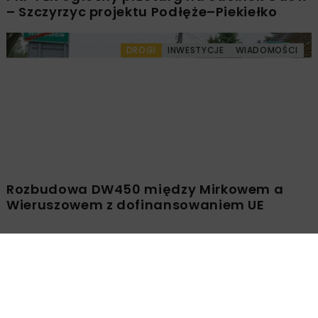
– Szczyrzyc projektu Podłęże–Piekiełko
DROGI
INWESTYCJE
WIADOMOŚCI
Rozbudowa DW450 między Mirkowem a
Wieruszowem z dofinansowaniem UE
DROGI
INWESTYCJE
WIADOMOŚCI