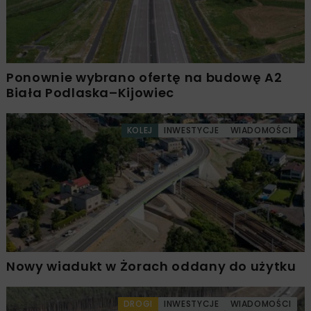
Ponownie wybrano ofertę na budowę A2
Biała Podlaska–Kijowiec
KOLEJ
INWESTYCJE
WIADOMOŚCI
Nowy wiadukt w Żorach oddany do użytku
DROGI
INWESTYCJE
WIADOMOŚCI