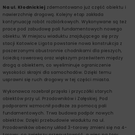
Na ul. Kłodnickiej
zdemontowano już część obiektu i
nawierzchnię drogową. Kolejny etap zakłada
kontynuację robót rozbiórkowych. Wykonywane są też
prace pod zabudowę pali fundamentowych nowego
obiektu. W miejscu wiaduktu znajdującego się przy
stacji Katowice Ligota powstanie nowa konstrukcja z
poszerzonymi obustronnie chodnikami dla pieszych,
ścieżką rowerową oraz większym prześwitem między
drogą a obiektem, co wyeliminuje ograniczenie
wysokości skrajni dla samochodów. Dzięki temu
usprawni się ruch drogowy w tej części miasta.
Wykonawca rozebrał przęsła i przyczółki starych
obiektów przy ul. Przodowników i Załęskiej. Pod
podporami wzmocnił podłoże za pomocą pali
fundamentowych. Trwa budowa podpór nowych
obiektów. Dzięki przebudowie wiaduktu na ul.
Przodowników obecny układ 3-torowy zmieni się na 4-
torowy, co zwiększy przepustowość, a więc na tory