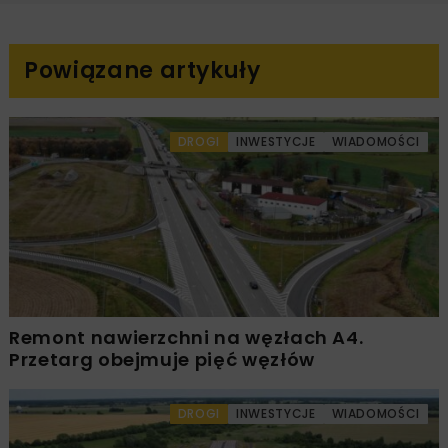
Powiązane artykuły
DROGI
INWESTYCJE
WIADOMOŚCI
Remont nawierzchni na węzłach A4.
Przetarg obejmuje pięć węzłów
DROGI
INWESTYCJE
WIADOMOŚCI