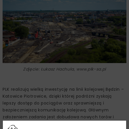
Zdjęcie: Łukasz Hachuła, www.plk-sa.pl
PLK realizują wielką inwestycję na linii kolejowej Będzin –
Katowice Piotrowice, dzięki której podróżni zyskają
lepszy dostęp do pociągów oraz sprawniejszą i
bezpieczniejszą komunikację kolejową. Głównym
założeniem zadania jest dobudowa nowych torów i
oddzielenie ruchu aglomeracyjnego od dalekobieżnego