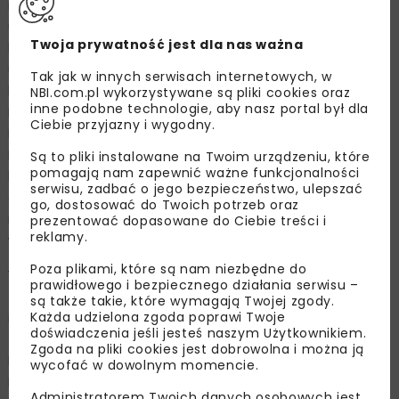
na węźle katowickim, co poprawi przepustowość,
usprawni ruch kolejowy i zwiększy częstotliwość
Twoja prywatność jest dla nas ważna
kursowania pociągów. Prace prowadzone są przy
utrzymanym ruchu kolejowym, a ich tempo na
Tak jak w innych serwisach internetowych, w
katowickim odcinku inwestycji, od Szopienic do
NBI.com.pl wykorzystywane są pliki cookies oraz
inne podobne technologie, aby nasz portal był dla
Piotrowic, jest utrzymane. W kolejową przebudowę
Ciebie przyjazny i wygodny.
Katowic każdego dnia zaangażowanych jest 600 osób.
Do pracy wyjechało już prawie 500 maszyn, w tym
Są to pliki instalowane na Twoim urządzeniu, które
pomagają nam zapewnić ważne funkcjonalności
koparki, walce, dźwigi montażowe, pompy do betonu i
serwisu, zadbać o jego bezpieczeństwo, ulepszać
ciężarówki. Powierzchnia placu budowy na terenie
go, dostosować do Twoich potrzeb oraz
miasta to ok. 1,5 mln m2, co można porównać do
prezentować dopasowane do Ciebie treści i
reklamy.
wielkości 214 boisk piłkarskich.
Poza plikami, które są nam niezbędne do
W zakresie inwestycji PLK jest przebudowa torów, sieci
prawidłowego i bezpiecznego działania serwisu –
trakcyjnej, stacji i przystanków oraz budowa nowej
są także takie, które wymagają Twojej zgody.
Każda udzielona zgoda poprawi Twoje
infrastruktury pasażerskiej. Wykonawca realizuje prace
doświadczenia jeśli jesteś naszym Użytkownikiem.
torowe na linii Mysłowice – Katowice Zawodzie –
Zgoda na pliki cookies jest dobrowolna i można ją
Katowice. Na stacjach Katowice Zawodzie, Katowice i
wycofać w dowolnym momencie.
Katowice Ligota oraz na nowym przystanku Katowice
Administratorem Twoich danych osobowych jest