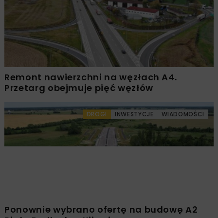
Remont nawierzchni na węzłach A4.
Przetarg obejmuje pięć węzłów
DROGI
INWESTYCJE
WIADOMOŚCI
Ponownie wybrano ofertę na budowę A2