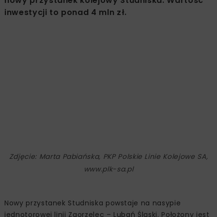
nowy przystanek kolejowy Studniska. Wartość
inwestycji to ponad 4 mln zł.
Zdjęcie: Marta Pabiańska, PKP Polskie Linie Kolejowe SA,
www.plk-sa.pl
Nowy przystanek Studniska powstaje na nasypie
jednotorowej linii Zgorzelec – Lubań Śląski. Położony jest