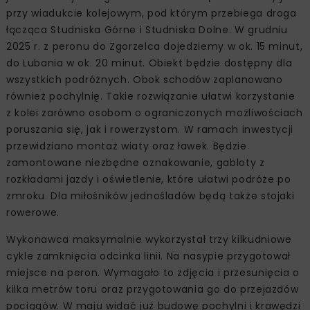
przy wiadukcie kolejowym, pod którym przebiega droga
łącząca Studniska Górne i Studniska Dolne. W grudniu
2025 r. z peronu do Zgorzelca dojedziemy w ok. 15 minut,
do Lubania w ok. 20 minut. Obiekt będzie dostępny dla
wszystkich podróżnych. Obok schodów zaplanowano
również pochylnię. Takie rozwiązanie ułatwi korzystanie
z kolei zarówno osobom o ograniczonych możliwościach
poruszania się, jak i rowerzystom. W ramach inwestycji
przewidziano montaż wiaty oraz ławek. Będzie
zamontowane niezbędne oznakowanie, gabloty z
rozkładami jazdy i oświetlenie, które ułatwi podróże po
zmroku. Dla miłośników jednośladów będą także stojaki
rowerowe.
Wykonawca maksymalnie wykorzystał trzy kilkudniowe
cykle zamknięcia odcinka linii. Na nasypie przygotował
miejsce na peron. Wymagało to zdjęcia i przesunięcia o
kilka metrów toru oraz przygotowania go do przejazdów
pociągów. W maju widać już budowę pochylni i krawędzi