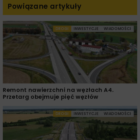
Powiązane artykuły
DROGI
INWESTYCJE
WIADOMOŚCI
Remont nawierzchni na węzłach A4.
Przetarg obejmuje pięć węzłów
DROGI
INWESTYCJE
WIADOMOŚCI