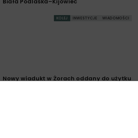
Biała Podlaska–Kijowiec
KOLEJ
INWESTYCJE
WIADOMOŚCI
Nowy wiadukt w Żorach oddany do użytku
Załaduj więcej...
KOLEJ
WIADOMOŚCI
1 MINUTA CZYTANIA