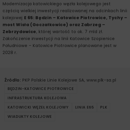
Modernizacja katowickiego węzła kolejowego jest
częścią wielkiej inwestycji realizowanej na odcinkach linii
kolejowej
E 65: Będzin – Katowice Piotrowice, Tychy –
most Wisła (Goczałkowice) oraz Zabrzeg –
Zebrzydowice
, której wartość to ok. 7 mld zł.
Zakończenie inwestycji na linii Katowice Szopienice
Południowe – Katowice Piotrowice planowane jest w
2028 r.
Źródło:
PKP Polskie Linie Kolejowe SA, www.plk-sa.pl
BĘDZIN-KATOWICE PIOTROWICE
INFRASTRUKTURA KOLEJOWA
KATOWICKI WĘZEŁ KOLEJOWY
LINIA E65
PLK
WIADUKTY KOLEJOWE