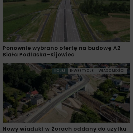
Ponownie wybrano ofertę na budowę A2
Biała Podlaska–Kijowiec
KOLEJ
INWESTYCJE
WIADOMOŚCI
Nowy wiadukt w Żorach oddany do użytku