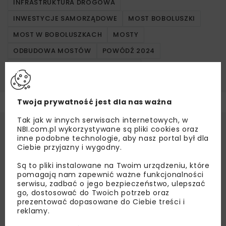
INFRASTRUKTURA DROGOWA
INWESTYCJE SAMORZĄDOWE
MOST BOBOLUSZKI
MOST W BOBOLUSZKACH
MOSTY
ODBUDOWA MOSTÓW
POWÓDŹ 2024
WSPÓŁPRACA MIĘDZYREGIONOWA
Twoja prywatność jest dla nas ważna
Tak jak w innych serwisach internetowych, w
NBI.com.pl wykorzystywane są pliki cookies oraz
inne podobne technologie, aby nasz portal był dla
Ciebie przyjazny i wygodny.
Są to pliki instalowane na Twoim urządzeniu, które
pomagają nam zapewnić ważne funkcjonalności
serwisu, zadbać o jego bezpieczeństwo, ulepszać
go, dostosować do Twoich potrzeb oraz
prezentować dopasowane do Ciebie treści i
reklamy.