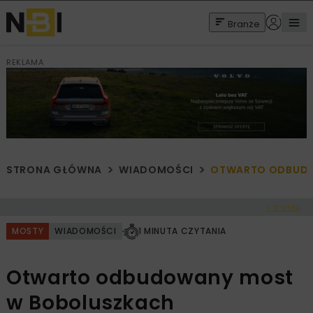
Branże
REKLAMA
STRONA GŁÓWNA
WIADOMOŚCI
OTWARTO ODBUDO
< Cofnij
MOSTY
WIADOMOŚCI
1 MINUTA CZYTANIA
Otwarto odbudowany most
w Boboluszkach