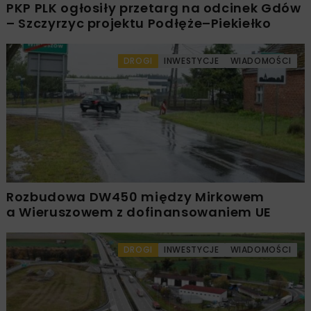
PKP PLK ogłosiły przetarg na odcinek Gdów
– Szczyrzyc projektu Podłęże–Piekiełko
DROGI
INWESTYCJE
WIADOMOŚCI
Rozbudowa DW450 między Mirkowem
a Wieruszowem z dofinansowaniem UE
DROGI
INWESTYCJE
WIADOMOŚCI