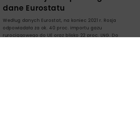
dane Eurostatu
Według danych Eurostat, na koniec 2021 r. Rosja
odpowiadała za ok. 40 proc. importu gazu
rurociągowego do UE oraz blisko 22 proc. LNG. Do
trzeciego kwartału 2025 r. udziały te spadły odpowiednio
do 10 proc. oraz 12,7 proc.
Największym dostawcą LNG do UE w III kwartale 2025 r.
były Stany Zjednoczone (59,9 proc.), natomiast w
segmencie gazu rurociągowego dominowała Norwegia z
udziałem 51,8 proc.
Kontrowersje i stanowiska
polityczne
Anna Zalewska zwraca uwagę, że część państw
członkowskich może napotkać istotne trudności we
wdrażaniu zakazu importu gazu z Rosji do UE. Wskazuje