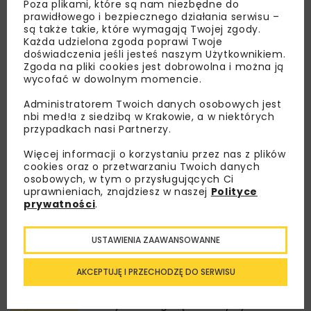
Poza plikami, które są nam niezbędne do
prawidłowego i bezpiecznego działania serwisu –
są także takie, które wymagają Twojej zgody.
Każda udzielona zgoda poprawi Twoje
doświadczenia jeśli jesteś naszym Użytkownikiem.
Zgoda na pliki cookies jest dobrowolna i można ją
wycofać w dowolnym momencie.
Administratorem Twoich danych osobowych jest
nbi med!a z siedzibą w Krakowie, a w niektórych
przypadkach nasi Partnerzy.
Lubisz wiedzieć więcej?
Więcej informacji o korzystaniu przez nas z plików
cookies oraz o przetwarzaniu Twoich danych
osobowych, w tym o przysługujących Ci
Zapisz się do newslettera aby otrzymywać od
uprawnieniach, znajdziesz w naszej
Polityce
nas najlepsze informacje branżowe,
prywatności
.
zaproszenia na wydarzenia, atrakcyjne oferty i
dedykowane akcje specjalne.
USTAWIENIA ZAAWANSOWANNE
AKCEPTUJĘ I PRZECHODZĘ DO SERWISU
Zapoznałam/em się z
Polityką Prywatności
i
Regulaminem
oraz wyrażam zgodę na otrzymywanie na