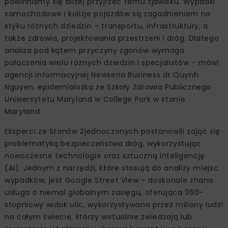
powinniśmy się bliżej przyjrzeć temu zjawisku. Wypadki
samochodowe i kolizje pojazdów są zagadnieniem na
styku różnych dziedzin – transportu, infrastruktury, a
także zdrowia, projektowania przestrzeni i dróg. Dlatego
analiza pod kątem przyczyny zgonów wymaga
połączenia wielu różnych dziedzin i specjalistów – mówi
agencji informacyjnej Newseria Business dr Quynh
Nguyen, epidemiolożka ze Szkoły Zdrowia Publicznego
Uniwersytetu Maryland w College Park w stanie
Maryland.
Eksperci ze Stanów Zjednoczonych postanowili zająć się
problematyką bezpieczeństwa dróg, wykorzystując
nowoczesne technologie oraz sztuczną inteligencję
(AI). Jednym z narzędzi, które stosują do analizy miejsc
wypadków, jest Google Street View – doskonale znana
usługa o niemal globalnym zasięgu, oferująca 360-
stopniowy widok ulic, wykorzystywana przez miliony ludzi
na całym świecie, którzy wirtualnie zwiedzają lub