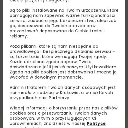
Ciebie przyjazny i wygodny.
Lubisz wiedzieć więcej?
Są to pliki instalowane na Twoim urządzeniu, które
Zapisz się do newslettera aby otrzymywać od
pomagają nam zapewnić ważne funkcjonalności
nas najlepsze informacje branżowe,
serwisu, zadbać o jego bezpieczeństwo, ulepszać
go, dostosować do Twoich potrzeb oraz
zaproszenia na wydarzenia, atrakcyjne oferty i
prezentować dopasowane do Ciebie treści i
dedykowane akcje specjalne.
reklamy.
Poza plikami, które są nam niezbędne do
prawidłowego i bezpiecznego działania serwisu –
są także takie, które wymagają Twojej zgody.
Zapoznałam/em się z
Polityką Prywatności
i
Każda udzielona zgoda poprawi Twoje
Regulaminem
oraz wyrażam zgodę na otrzymywanie na
doświadczenia jeśli jesteś naszym Użytkownikiem.
podany przeze mnie adres e-mail korespondencji
Zgoda na pliki cookies jest dobrowolna i można ją
handlowej w postaci newslettera.
wycofać w dowolnym momencie.
Administratorem Twoich danych osobowych jest
ZAPISZ MNIE
nbi med!a z siedzibą w Krakowie, a w niektórych
przypadkach nasi Partnerzy.
Więcej informacji o korzystaniu przez nas z plików
cookies oraz o przetwarzaniu Twoich danych
osobowych, w tym o przysługujących Ci
Powiązane artykuły
uprawnieniach, znajdziesz w naszej
Polityce