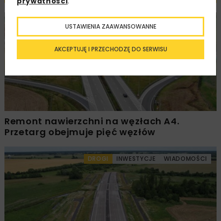
prywatności
.
DROGI
INWESTYCJE
WIADOMOŚCI
USTAWIENIA ZAAWANSOWANNE
AKCEPTUJĘ I PRZECHODZĘ DO SERWISU
Remont nawierzchni na węzłach A4.
Przetarg obejmuje pięć węzłów
DROGI
INWESTYCJE
WIADOMOŚCI