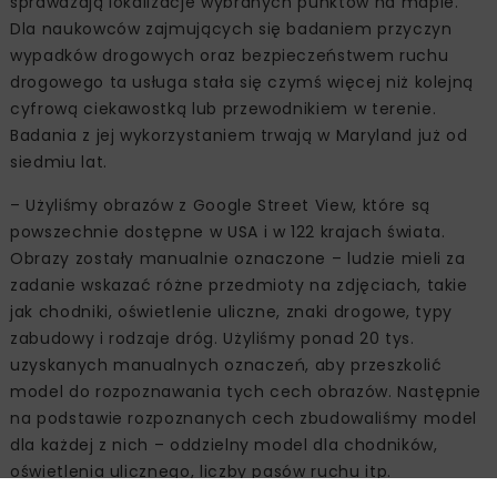
sprawdzają lokalizacje wybranych punktów na mapie.
Dla naukowców zajmujących się badaniem przyczyn
wypadków drogowych oraz bezpieczeństwem ruchu
drogowego ta usługa stała się czymś więcej niż kolejną
cyfrową ciekawostką lub przewodnikiem w terenie.
Badania z jej wykorzystaniem trwają w Maryland już od
siedmiu lat.
– Użyliśmy obrazów z Google Street View, które są
powszechnie dostępne w USA i w 122 krajach świata.
Obrazy zostały manualnie oznaczone – ludzie mieli za
zadanie wskazać różne przedmioty na zdjęciach, takie
jak chodniki, oświetlenie uliczne, znaki drogowe, typy
zabudowy i rodzaje dróg. Użyliśmy ponad 20 tys.
uzyskanych manualnych oznaczeń, aby przeszkolić
model do rozpoznawania tych cech obrazów. Następnie
na podstawie rozpoznanych cech zbudowaliśmy model
dla każdej z nich – oddzielny model dla chodników,
oświetlenia ulicznego, liczby pasów ruchu itp.