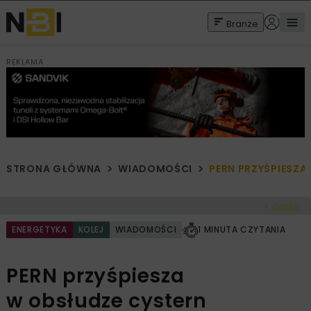
Branże
REKLAMA
STRONA GŁÓWNA
WIADOMOŚCI
PERN PRZYŚPIESZ
< Cofnij
ENERGETYKA
KOLEJ
WIADOMOŚCI
1 MINUTA CZYTANIA
PERN przyśpiesza
w obsłudze cystern