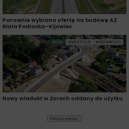
Ponownie wybrano ofertę na budowę A2
Biała Podlaska–Kijowiec
KOLEJ
INWESTYCJE
WIADOMOŚCI
Nowy wiadukt w Żorach oddany do użytku
Załaduj więcej...