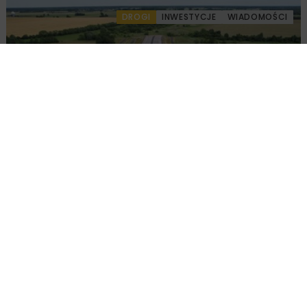
DROGI
INWESTYCJE
WIADOMOŚCI
Ponownie wybrano ofertę na budowę A2
Biała Podlaska–Kijowiec
KOLEJ
INWESTYCJE
WIADOMOŚCI