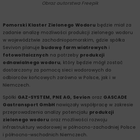
Obraz autorstwa Freepik
Pomorski Klaster Zielonego Wodoru
będzie miał za
zadanie analizę możliwości produkcji zielonego wodoru
w województwie zachodniopomorskim, gdzie spółka
Sevivon planuje
budowę farm wiatrowych
i
fotowoltaicznych
na potrzeby
produkcji
odnawialnego wodoru
, który będzie mógł zostać
dostarczony za pomocą sieci wodorowych do
odbiorców końcowych zarówno w Polsce, jak i w
Niemczech.
Spółki
GAZ-SYSTEM, PNE AG, Sevion
oraz
GASCADE
Gastransport GmbH
nawiązały współpracę w zakresie
przeprowadzenia analizy potencjału
produkcji
zielonego wodoru
oraz możliwości rozwoju
infrastruktury wodorowej w północno-zachodniej Polsce
i północno-wschodnich Niemczech.