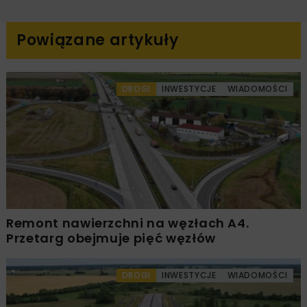
Powiązane artykuły
DROGI
INWESTYCJE
WIADOMOŚCI
Remont nawierzchni na węzłach A4.
Przetarg obejmuje pięć węzłów
DROGI
INWESTYCJE
WIADOMOŚCI