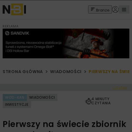
Branże
REKLAMA
STRONA GŁÓWNA
WIADOMOŚCI
PIERWSZY NA ŚWIE
< Cofnij
WOD-KAN
WIADOMOŚCI
4 MINUTY
CZYTANIA
INWESTYCJE
Pierwszy na świecie zbiornik