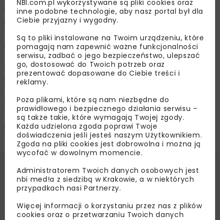
NBI.com.pl wykorzystywane są pliki cookies oraz
betonowego przynosi wiele korzyści. Przede wszystkim
inne podobne technologie, aby nasz portal był dla
Ciebie przyjazny i wygodny.
pozwala na znaczne przyspieszenie procesu budowy,
skracając czas realizacji projektów. Jest bardzo
Są to pliki instalowane na Twoim urządzeniu, które
precyzyjna, co redukuje ilość odpadów i zapewnia dużą
pomagają nam zapewnić ważne funkcjonalności
serwisu, zadbać o jego bezpieczeństwo, ulepszać
dokładność konstrukcji. Dodatkowo, drukowanie 3D
go, dostosować do Twoich potrzeb oraz
umożliwia tworzenie złożonych kształtów i struktur, które
prezentować dopasowane do Ciebie treści i
byłyby trudne lub niemożliwe do osiągnięcia
reklamy.
tradycyjnymi metodami. Dzięki optymalizacji
Poza plikami, które są nam niezbędne do
materiałowej możliwe jest zmniejszenie zużycia betonu,
prawidłowego i bezpiecznego działania serwisu –
co sprzyja bardziej zrównoważonemu rozwojowi
są także takie, które wymagają Twojej zgody.
Każda udzielona zgoda poprawi Twoje
budownictwa.
doświadczenia jeśli jesteś naszym Użytkownikiem.
Zgoda na pliki cookies jest dobrowolna i można ją
wycofać w dowolnym momencie.
Administratorem Twoich danych osobowych jest
Źródło:
Materiały prasowe Holcim Polska
nbi med!a z siedzibą w Krakowie, a w niektórych
przypadkach nasi Partnerzy.
COBOD
EKO-WOD
GLOBTANK
HOLCIM POLSKA
TECHNOLOGIA 3D
WODA PITNA
Więcej informacji o korzystaniu przez nas z plików
cookies oraz o przetwarzaniu Twoich danych
ZBIORNIK NA WODĘ PITNĄ
ZWIK BARCZEWO