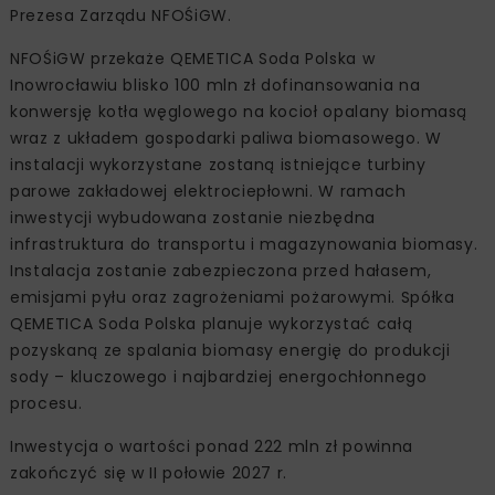
Prezesa Zarządu NFOŚiGW.
NFOŚiGW przekaże QEMETICA Soda Polska w
Inowrocławiu blisko 100 mln zł dofinansowania na
konwersję kotła węglowego na kocioł opalany biomasą
wraz z układem gospodarki paliwa biomasowego. W
instalacji wykorzystane zostaną istniejące turbiny
parowe zakładowej elektrociepłowni. W ramach
inwestycji wybudowana zostanie niezbędna
infrastruktura do transportu i magazynowania biomasy.
Instalacja zostanie zabezpieczona przed hałasem,
emisjami pyłu oraz zagrożeniami pożarowymi. Spółka
QEMETICA Soda Polska planuje wykorzystać całą
pozyskaną ze spalania biomasy energię do produkcji
sody – kluczowego i najbardziej energochłonnego
procesu.
Inwestycja o wartości ponad 222 mln zł powinna
zakończyć się w II połowie 2027 r.