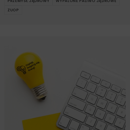
PRZEMYSŁ JĄDROWY
WYPALONE PALIWO JĄDROWE
ZUOP