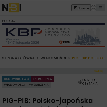
Branże
REKLAMA
STRONA GŁÓWNA
WIADOMOŚCI
PIG-PIB: POLSKO
< Cofnij
BUDOWNICTWO
ENERGETYKA
1 MINUTA
CZYTANIA
WIADOMOŚCI
WYDARZENIA
PIG-PIB: Polsko-japońska