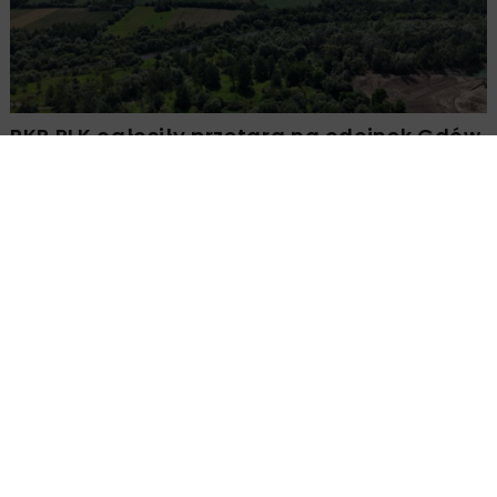
PKP PLK ogłosiły przetarg na odcinek Gdów
– Szczyrzyc projektu Podłęże–Piekiełko
DROGI
INWESTYCJE
WIADOMOŚCI
Rozbudowa DW450 między Mirkowem a
Wieruszowem z dofinansowaniem UE