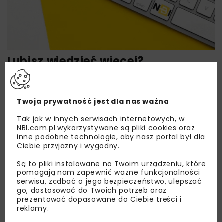
Lubisz wiedzieć więcej?
Zapisz się do newslettera aby otrzymywać od
nas najlepsze informacje branżowe,
Twoja prywatność jest dla nas ważna
zaproszenia na wydarzenia, atrakcyjne oferty i
dedykowane akcje specjalne.
Tak jak w innych serwisach internetowych, w
NBI.com.pl wykorzystywane są pliki cookies oraz
inne podobne technologie, aby nasz portal był dla
Ciebie przyjazny i wygodny.
Zapoznałam/em się z
Polityką Prywatności
i
Są to pliki instalowane na Twoim urządzeniu, które
Regulaminem
oraz wyrażam zgodę na otrzymywanie na
pomagają nam zapewnić ważne funkcjonalności
podany przeze mnie adres e-mail korespondencji
serwisu, zadbać o jego bezpieczeństwo, ulepszać
handlowej w postaci newslettera.
go, dostosować do Twoich potrzeb oraz
prezentować dopasowane do Ciebie treści i
reklamy.
ZAPISZ MNIE