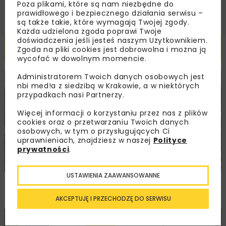
Poza plikami, które są nam niezbędne do
prawidłowego i bezpiecznego działania serwisu –
są także takie, które wymagają Twojej zgody.
Każda udzielona zgoda poprawi Twoje
doświadczenia jeśli jesteś naszym Użytkownikiem.
Powiązane artykuły
Zgoda na pliki cookies jest dobrowolna i można ją
wycofać w dowolnym momencie.
Administratorem Twoich danych osobowych jest
KOLEJ
WIADOMOŚCI
INWESTYCJE
nbi med!a z siedzibą w Krakowie, a w niektórych
przypadkach nasi Partnerzy.
Więcej informacji o korzystaniu przez nas z plików
cookies oraz o przetwarzaniu Twoich danych
osobowych, w tym o przysługujących Ci
uprawnieniach, znajdziesz w naszej
Polityce
prywatności
.
USTAWIENIA ZAAWANSOWANNE
PKP PLK ogłosiły przetarg na odcinek Gdów
– Szczyrzyc projektu Podłęże–Piekiełko
AKCEPTUJĘ I PRZECHODZĘ DO SERWISU
DROGI
INWESTYCJE
WIADOMOŚCI