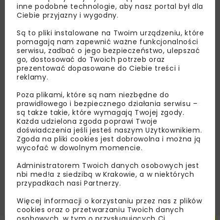
inne podobne technologie, aby nasz portal był dla
Ciebie przyjazny i wygodny.
Lubisz wiedzieć więcej?
Są to pliki instalowane na Twoim urządzeniu, które
Zapisz się do newslettera aby otrzymywać od
pomagają nam zapewnić ważne funkcjonalności
serwisu, zadbać o jego bezpieczeństwo, ulepszać
nas najlepsze informacje branżowe,
go, dostosować do Twoich potrzeb oraz
zaproszenia na wydarzenia, atrakcyjne oferty i
prezentować dopasowane do Ciebie treści i
dedykowane akcje specjalne.
reklamy.
Poza plikami, które są nam niezbędne do
prawidłowego i bezpiecznego działania serwisu –
są także takie, które wymagają Twojej zgody.
Każda udzielona zgoda poprawi Twoje
Zapoznałam/em się z
Polityką Prywatności
i
doświadczenia jeśli jesteś naszym Użytkownikiem.
Regulaminem
oraz wyrażam zgodę na otrzymywanie na
podany przeze mnie adres e-mail korespondencji
Zgoda na pliki cookies jest dobrowolna i można ją
handlowej w postaci newslettera.
wycofać w dowolnym momencie.
Administratorem Twoich danych osobowych jest
ZAPISZ MNIE
nbi med!a z siedzibą w Krakowie, a w niektórych
przypadkach nasi Partnerzy.
Więcej informacji o korzystaniu przez nas z plików
cookies oraz o przetwarzaniu Twoich danych
osobowych, w tym o przysługujących Ci