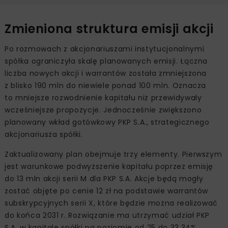
Zmieniona struktura emisji akcji
Po rozmowach z akcjonariuszami instytucjonalnymi
spółka ograniczyła skalę planowanych emisji. Łączna
liczba nowych akcji i warrantów została zmniejszona
z blisko 190 mln do niewiele ponad 100 mln. Oznacza
to mniejsze rozwodnienie kapitału niż przewidywały
wcześniejsze propozycje. Jednocześnie zwiększono
planowany wkład gotówkowy PKP S.A., strategicznego
akcjonariusza spółki.
Zaktualizowany plan obejmuje trzy elementy. Pierwszym
jest warunkowe podwyższenie kapitału poprzez emisję
do 13 mln akcji serii M dla PKP S.A. Akcje będą mogły
zostać objęte po cenie 12 zł na podstawie warrantów
subskrypcyjnych serii X, które będzie można realizować
do końca 2031 r. Rozwiązanie ma utrzymać udział PKP
S.A. w kapitale spółki na poziomie od 25 do 33,34%.