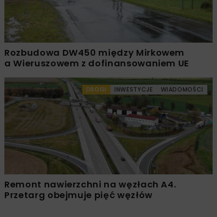
Rozbudowa DW450 między Mirkowem
a Wieruszowem z dofinansowaniem UE
DROGI
INWESTYCJE
WIADOMOŚCI
Remont nawierzchni na węzłach A4.
Przetarg obejmuje pięć węzłów