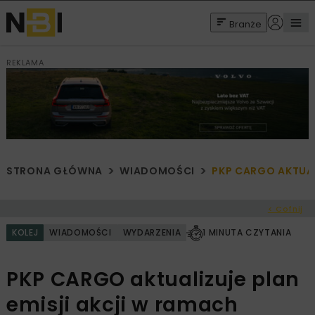
Branże
REKLAMA
STRONA GŁÓWNA
WIADOMOŚCI
PKP CARGO AKTUAL
< Cofnij
KOLEJ
WIADOMOŚCI
WYDARZENIA
1 MINUTA CZYTANIA
PKP CARGO aktualizuje plan
emisji akcji w ramach