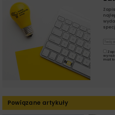
Zapi
najle
wydar
specj
Zap
wyraż
mail k
Powiązane artykuły