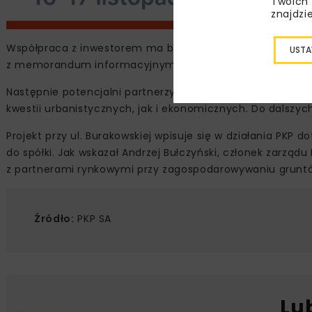
Twoich 
znajdzi
Współpraca z inwestorem ma być prowadzona etapami. N
USTA
z memorandum informacyjnym, które zawiera szczegółowe
Następnie potencjalni partnerzy mają przedstawić własne 
kwestii urbanistycznych, jak i ekonomicznych. Do dalszy
Projekt przy ul. Burakowskiej wpisuje się w działania P
do spółki. Jak wskazał Andrzej Bułczyński, członek zarząd
z partnerami rynkowymi przy zagospodarowywaniu gruntó
Źródło:
PKP SA
Lu