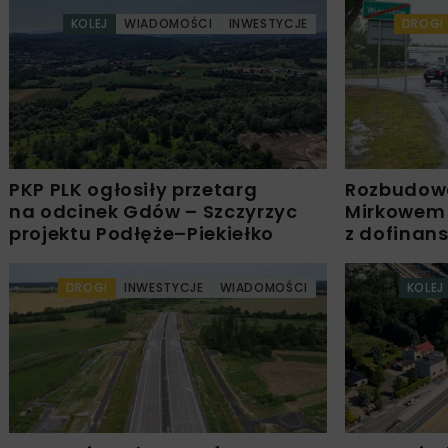
KOLEJ
WIADOMOŚCI
INWESTYCJE
DROGI
PKP PLK ogłosiły przetarg
Rozbudow
na odcinek Gdów – Szczyrzyc
Mirkowem
projektu Podłęże–Piekiełko
z dofinan
DROGI
INWESTYCJE
WIADOMOŚCI
KOLEJ