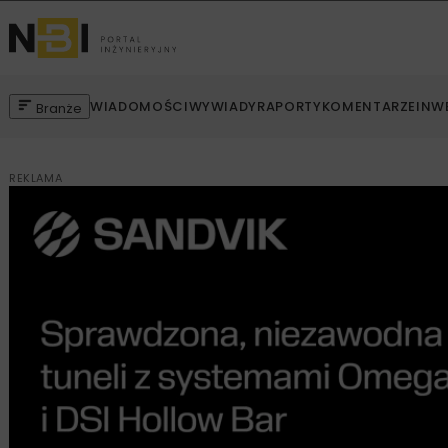
WIADOMOŚCI
WYWIADY
RAPORTY
KOMENTARZE
INW
Branże
REKLAMA