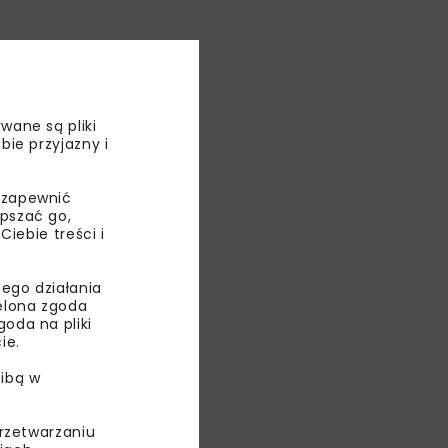
ie położonego
wą.
wane są pliki
e,
bie przyjazny i
 zapewnić
epszać go,
ebie treści i
ego działania
ielona zgoda
oda na pliki
ie.
ibą w
przetwarzaniu