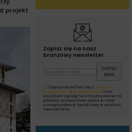
rzy
d projekt
Zapisz się na nasz
branżowy newsletter
ZAPISZ
MNIE
Zapoznałam/em się z
Polityką
Prywatności
i
Regulaminem
oraz
wyrażam zgodę na otrzymywanie na
podany przeze mnie adres e-mail
korespondencji handlowej w postaci
newslettera.