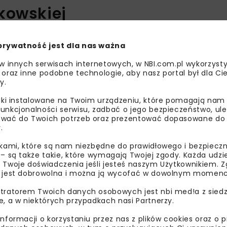
kowskiej
 Investment. Projekt obejmuje zagospodarowanie atrakcyjn
prywatność jest dla nas ważna
gólnego Miasta ma być przeznaczony pod zabudowę usługo
 w innych serwisach internetowych, w NBI.com.pl wykorzysty
nerem biznesowym. W planach wskazano obiekty mieszkaniow
 oraz inne podobne technologie, aby nasz portal był dla Cie
erminowy, czyli segment PRS.
y.
westycyjnego
liki instalowane na Twoim urządzeniu, które pomagają nam
unkcjonalności serwisu, zadbać o jego bezpieczeństwo, ul
wać do Twoich potrzeb oraz prezentować dopasowane do Ci
.
ikami, które są nam niezbędne do prawidłowego i bezpieczn
 – są także takie, które wymagają Twojej zgody. Każda udz
 Twoje doświadczenia jeśli jesteś naszym Użytkownikiem. Zg
 jest dobrowolna i można ją wycofać w dowolnym momenc
tratorem Twoich danych osobowych jest nbi med!a z siedz
e, a w niektórych przypadkach nasi Partnerzy.
informacji o korzystaniu przez nas z plików cookies oraz o 