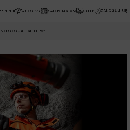
ZALOGUJ SIĘ
YN NBI
AUTORZY
KALENDARIUM
SKLEP
LNE
FOTOGALERIE
FILMY