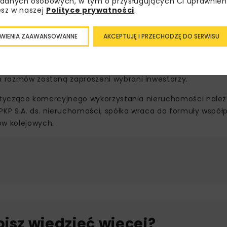
danych osobowych, w tym o przysługujących Ci uprawnien
esz w naszej
Polityce prywatności
.
ajpierw zainteresowane podmioty otrzymają możliwość za
WIENIA ZAAWANSOWANNE
AKCEPTUJĘ I PRZECHODZĘ DO SERWISU
 założenia przedsięwzięcia.
analizy oraz koncepcje realizacji projektu. Będą one doty
ch rozmów zostaną zaproszeni wybrani inwestorzy.
KP dotyczące komercyjnego wykorzystania nieruchomości nale
u PKP S.A. ds. nieruchomości, spółka wraca do formuły współ
w kolejowych.
bisz wiedzieć więcej?