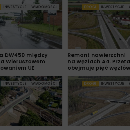
INWESTYCJE
WIADOMOŚCI
DROGI
INWESTYCJE
a DW450 między
Remont nawierzchni
 a Wieruszowem
na węzłach A4. Przet
sowaniem UE
obejmuje pięć węzłó
INWESTYCJE
WIADOMOŚCI
DROGI
INWESTYCJE