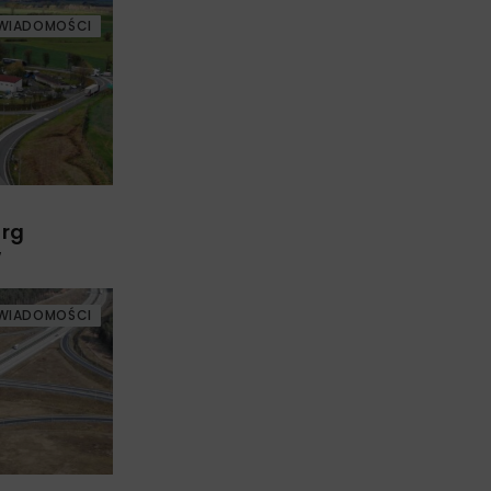
WIADOMOŚCI
arg
w
WIADOMOŚCI