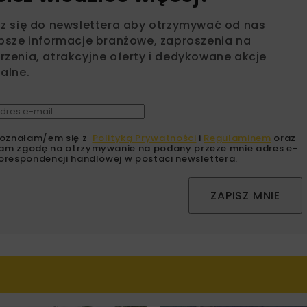
sz się do newslettera aby otrzymywać od nas
psze informacje branżowe, zaproszenia na
zenia, atrakcyjne oferty i dedykowane akcje
alne.
oznałam/em się z
Polityką Prywatności
i
Regulaminem
oraz
am zgodę na otrzymywanie na podany przeze mnie adres e-
orespondencji handlowej w postaci newslettera.
ZAPISZ MNIE