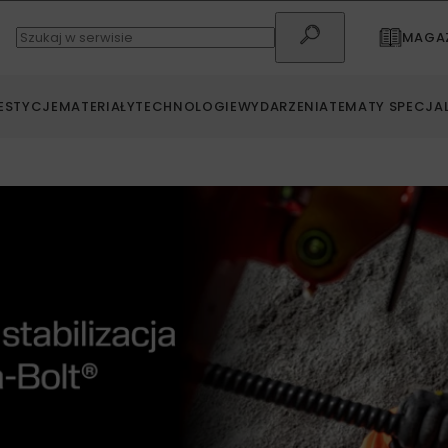
MAGAZ
ESTYCJE
MATERIAŁY
TECHNOLOGIE
WYDARZENIA
TEMATY SPECJA