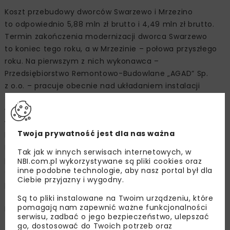
Koszt przebudowy dworców Swarzewo i Mrzezino
to odpowiednio 5,88 mln zł brutto i 4,49 mln zł brutto.
Termin zakończenia modernizacji dworca Swarzewo
to koniec tego roku, a w Mrzezinie – połowa przyszłego
roku. Na pierwszym z nich wykonawca –
Przedsiębiorstwo Remontowo-Budowlane „AGAD” Sp.
z o.o. – pracuje obecnie nad układaniem instalacji
sanitarnych, elektrycznych i teletechnicznych zarówno
wewnątrz jak i na zewnątrz budynku. Natomiast
w Mrzezinie, gdzie za przeprowadzenie robót
Twoja prywatność jest dla nas ważna
budowlanych będzie odpowiadała firma 3JM Michał
Bryłka, prace ruszą lada dzień. Inwestorem w obydwóch
Tak jak w innych serwisach internetowych, w
przypadkach są Polskie Koleje Państwowe S.A.
NBI.com.pl wykorzystywane są pliki cookies oraz
inne podobne technologie, aby nasz portal był dla
Opracowanie dokumentacji projektowych dla
Ciebie przyjazny i wygodny.
przebudowy obydwóch dworców zostało dofinansowane
ze środków unijnych z Programu Operacyjnego
Są to pliki instalowane na Twoim urządzeniu, które
pomagają nam zapewnić ważne funkcjonalności
Infrastruktura i Środowisko.
serwisu, zadbać o jego bezpieczeństwo, ulepszać
go, dostosować do Twoich potrzeb oraz