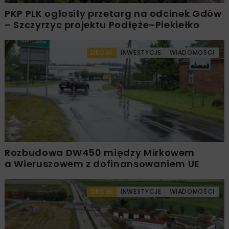
PKP PLK ogłosiły przetarg na odcinek Gdów
– Szczyrzyc projektu Podłęże–Piekiełko
DROGI
INWESTYCJE
WIADOMOŚCI
Rozbudowa DW450 między Mirkowem
a Wieruszowem z dofinansowaniem UE
DROGI
INWESTYCJE
WIADOMOŚCI