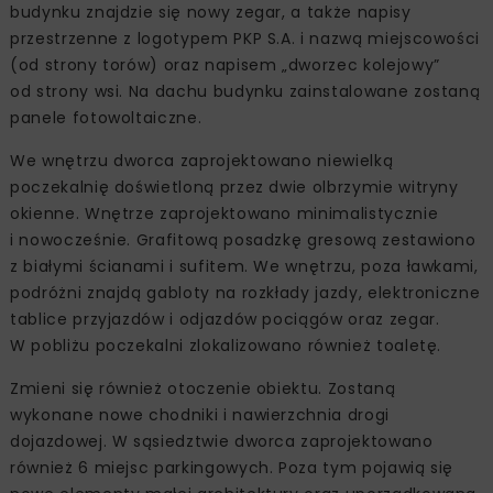
budynku znajdzie się nowy zegar, a także napisy
przestrzenne z logotypem PKP S.A. i nazwą miejscowości
(od strony torów) oraz napisem „dworzec kolejowy”
od strony wsi. Na dachu budynku zainstalowane zostaną
panele fotowoltaiczne.
We wnętrzu dworca zaprojektowano niewielką
poczekalnię doświetloną przez dwie olbrzymie witryny
okienne. Wnętrze zaprojektowano minimalistycznie
i nowocześnie. Grafitową posadzkę gresową zestawiono
z białymi ścianami i sufitem. We wnętrzu, poza ławkami,
podróżni znajdą gabloty na rozkłady jazdy, elektroniczne
tablice przyjazdów i odjazdów pociągów oraz zegar.
W pobliżu poczekalni zlokalizowano również toaletę.
Zmieni się również otoczenie obiektu. Zostaną
wykonane nowe chodniki i nawierzchnia drogi
dojazdowej. W sąsiedztwie dworca zaprojektowano
również 6 miejsc parkingowych. Poza tym pojawią się