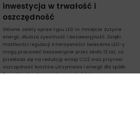
inwestycja w trwałość i
oszczędność
Główne zalety opraw typu LED to mniejsze zużycie
energii, dłuższa żywotność i bezawaryjność. Dzięki
możliwości regulacji intensywności świecenia LED-y
mogą pracować bezawaryjnie przez około 12 lat, co
przekłada się na redukcję emisji CO2 oraz przynosi
oszczędność kosztów utrzymania i energii dla spółki.
Przy aktualnych cenach energii elektrycznej
eksploatacja posiadanego oświetlenia LED-owego
przekłada się na roczne oszczędności rzędu ponad 13,5
mln zł.
PKP Polskie Linie Kolejowe S.A. podejmują liczne działania
na rzecz poprawy efektywności energetycznej. Oprócz
montażu oświetlenia w technologii LED, PLK wykorzystują
również energię słoneczną z instalacji fotowoltaicznych.
Spółka stosuje także termomodernizację budynków i