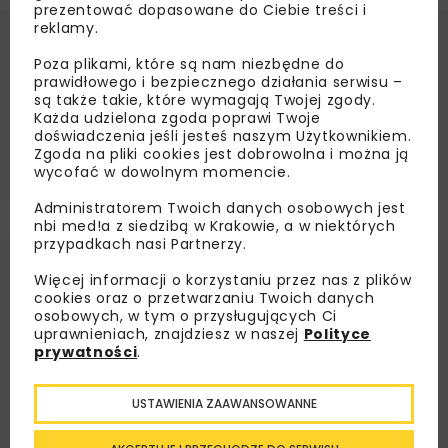
prezentować dopasowane do Ciebie treści i
reklamy.
Źródło:
PKP SA, www.pkp.pl
Poza plikami, które są nam niezbędne do
prawidłowego i bezpiecznego działania serwisu –
DWORZEC KOLEJOWY
DWORZEC MRZEZINO
są także takie, które wymagają Twojej zgody.
DWORZEC SWARZEWO
Każda udzielona zgoda poprawi Twoje
doświadczenia jeśli jesteś naszym Użytkownikiem.
INFRASTRUKTURA KOLEJOWA
KOLEJ
PKP
Zgoda na pliki cookies jest dobrowolna i można ją
wycofać w dowolnym momencie.
Administratorem Twoich danych osobowych jest
nbi med!a z siedzibą w Krakowie, a w niektórych
przypadkach nasi Partnerzy.
Więcej informacji o korzystaniu przez nas z plików
cookies oraz o przetwarzaniu Twoich danych
osobowych, w tym o przysługujących Ci
uprawnieniach, znajdziesz w naszej
Polityce
prywatności
.
USTAWIENIA ZAAWANSOWANNE