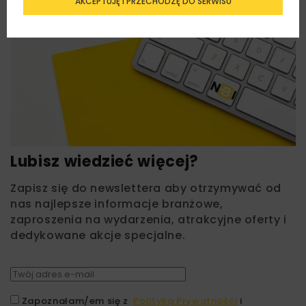
AKCEPTUJĘ I PRZECHODZĘ DO SERWISU
Lubisz wiedzieć więcej?
Zapisz się do newslettera aby otrzymywać od
nas najlepsze informacje branżowe,
zaproszenia na wydarzenia, atrakcyjne oferty i
dedykowane akcje specjalne.
Zapoznałam/em się z
Polityką Prywatności
i