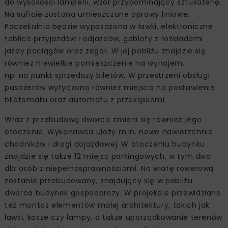
do wysokości lamperii, wzór przypominający sztukaterię.
Na suficie zostaną umieszczone oprawy liniowe.
Poczekalnia będzie wyposażona w ławki, elektroniczne
tablice przyjazdów i odjazdów, gabloty z rozkładami
jazdy pociągów oraz zegar. W jej pobliżu znajdzie się
również niewielkie pomieszczenie na wynajem,
np. na punkt sprzedaży biletów. W przestrzeni obsługi
pasażerów wytyczono również miejsca na postawienie
biletomatu oraz automatu z przekąskami.
Wraz z przebudową dworca zmieni się również jego
otoczenie. Wykonawca ułoży m.in. nowe nawierzchnie
chodników i drogi dojazdowej. W otoczeniu budynku
znajdzie się także 12 miejsc parkingowych, w tym dwa
dla osób z niepełnosprawnościami. Na wiatę rowerową
zostanie przebudowany, znajdujący się w pobliżu
dworca budynek gospodarczy. W projekcie przewidziano
też montaż elementów małej architektury, takich jak
ławki, kosze czy lampy, a także uporządkowanie terenów