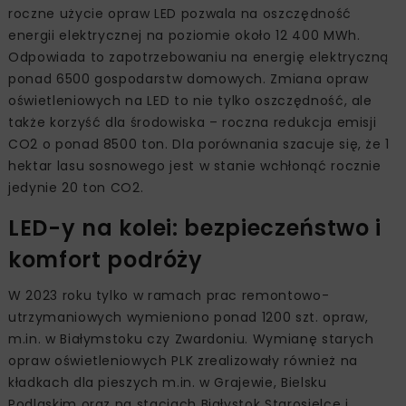
roczne użycie opraw LED pozwala na oszczędność
energii elektrycznej na poziomie około 12 400 MWh.
Odpowiada to zapotrzebowaniu na energię elektryczną
ponad 6500 gospodarstw domowych. Zmiana opraw
oświetleniowych na LED to nie tylko oszczędność, ale
także korzyść dla środowiska – roczna redukcja emisji
CO2 o ponad 8500 ton. Dla porównania szacuje się, że 1
hektar lasu sosnowego jest w stanie wchłonąć rocznie
jedynie 20 ton CO2.
LED-y na kolei: bezpieczeństwo i
komfort podróży
W 2023 roku tylko w ramach prac remontowo-
utrzymaniowych wymieniono ponad 1200 szt. opraw,
m.in. w Białymstoku czy Zwardoniu. Wymianę starych
opraw oświetleniowych PLK zrealizowały również na
kładkach dla pieszych m.in. w Grajewie, Bielsku
Podlaskim oraz na stacjach Białystok Starosielce i