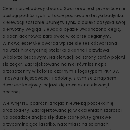
Celem przebudowy dworca Swarzewo jest przywrócenie
obsługi podróżnych, a także poprawa estetyki budynku.
Z elewacji zostanie usunięty tynk, a obiekt odzyska swój
pierwotny wygląd. Elewacja będzie wykończona cegłą,
a dach dachówką karpiówką w kolorze ceglanym.
W nową estetykę dworca wpisze się też odtworzona
na wzór historycznej stolarka okienna i drzwiowa
w kolorze brązowym. Na elewacji od strony torów pojawi
się zegar. Zaprojektowano na niej również napis
przestrzenny w kolorze czarnym z logotypem PKP S.A.
i nazwą miejscowości. Podobny, z tym że z napisem
dworzec kolejowy, pojawi się również na elewacji
bocznej.
We wnętrzu podróżni znajdą niewielką poczekalnię
oraz toalety. Zaprojektowano ją w odcieniach szarości.
Na posadzce znajdą się duże szare płyty gresowe
przypominające lastriko, natomiast na ścianach,