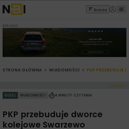
Branże
REKLAMA
STRONA GŁÓWNA
WIADOMOŚCI
PKP PRZEBUDUJE 
< Cofnij
KOLEJ
WIADOMOŚCI
4 MINUTY CZYTANIA
PKP przebuduje dworce
kolejowe Swarzewo