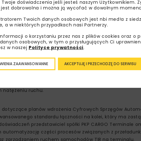
 Twoje doświadczenia jeśli jesteś naszym Użytkownikiem. Zg
nowoczesnej stacji tankowania pojazdów kolejowych z n
 jest dobrowolna i można ją wycofać w dowolnym momenc
 rodzaju stacji i standardów bezpieczeństwa,
tratorem Twoich danych osobowych jest nbi med!a z siedz
ch w sieci PGE Energetyka Kolejowa, które posłużą optyma
e, a w niektórych przypadkach nasi Partnerzy.
ektrycznej pochodzącej z OZE na potrzeby trakcyjne i zasila
informacji o korzystaniu przez nas z plików cookies oraz o 
danych osobowych, w tym o przysługujących Ci uprawnien
nych (ang. Data Lake) z systemów dworcowych i innych sys
esz w naszej
Polityce prywatności
.
 wsparcia pasażera na etapie planowania i realizacji cał
Kaliska, który jest istotny w działalności m.in. Łódzkiej K
WIENIA ZAAWANSOWANNE
AKCEPTUJĘ I PRZECHODZĘ DO SERWISU
dla kolei lokalnych, tj. opracowaniem założeń dla niewiel
odeli służących do planowania i opracowywania koncepcji
m natężeniu ruchu.
ia dotyczące planów wdrożenia Cyfrowych Sprzęgów Auto
wansowanego standardu łączności na kolei, który ma zastą
świadczeń przedstawiciel spółki PKP CARGO Terminale o
ch automatyzację części procesów związanych z przeładun
oraz zarządzaniem ruchem samochodów TIR na terminalu.