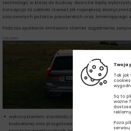
technologii, w której do budowy dworców będą wykorzys
Koncepcja ta zakłada również jak największą elastyczność
szacowanych potoków pasażerskich oraz zmieniającego s
Podczas spotkania omówiono również zagadnienia związa
REKLAMA
Twoja 
Tak jak
cookies
wygodn
Są to p
ważne f
dostoso
reklamy
wykorzystaniem standardu OpenBIM (ang. Building Infor
Poza pl
budowlanej oraz przygotowania koncepcji „cyfrowego bl
serwisu
procesów inwestycyjnych związanych z modernizacja