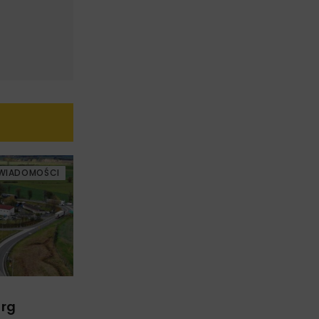
WIADOMOŚCI
arg