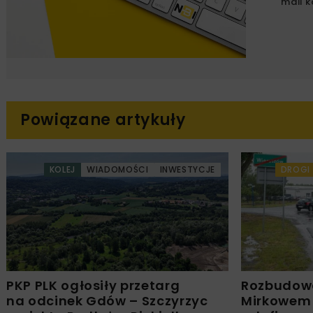
mail k
Powiązane artykuły
KOLEJ
WIADOMOŚCI
INWESTYCJE
DROGI
PKP PLK ogłosiły przetarg
Rozbudow
na odcinek Gdów – Szczyrzyc
Mirkowem