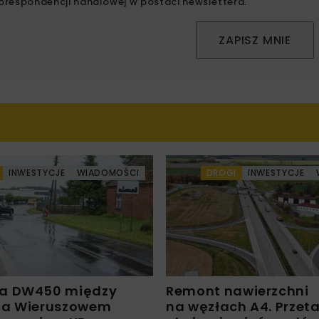
orespondencji handlowej w postaci newslettera.
ZAPISZ MNIE
INWESTYCJE
WIADOMOŚCI
DROGI
INWESTYCJE
a DW450 między
Remont nawierzchni
 a Wieruszowem
na węzłach A4. Przet