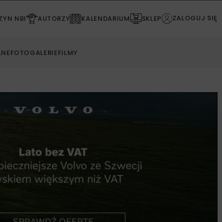
ZALOGUJ SIĘ
YN NBI
AUTORZY
KALENDARIUM
SKLEP
LNE
FOTOGALERIE
FILMY