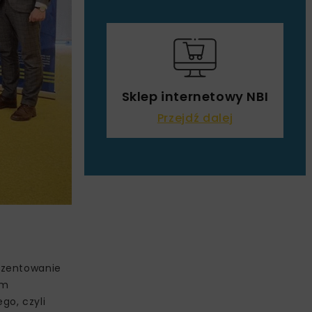
Sklep internetowy NBI
Przejdź dalej
ezentowanie
ym
go, czyli