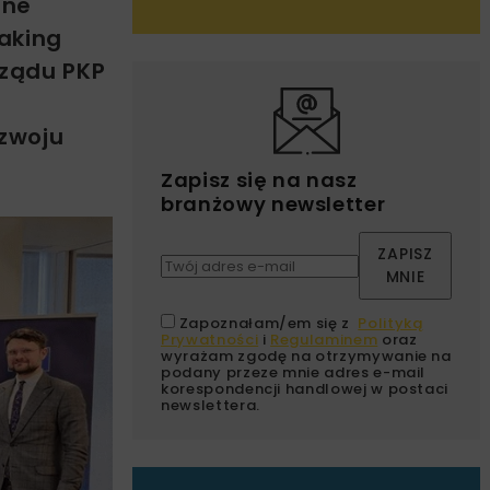
one
taking
rządu PKP
ozwoju
Zapisz się na nasz
branżowy newsletter
ZAPISZ
MNIE
Zapoznałam/em się z
Polityką
Prywatności
i
Regulaminem
oraz
wyrażam zgodę na otrzymywanie na
podany przeze mnie adres e-mail
korespondencji handlowej w postaci
newslettera.