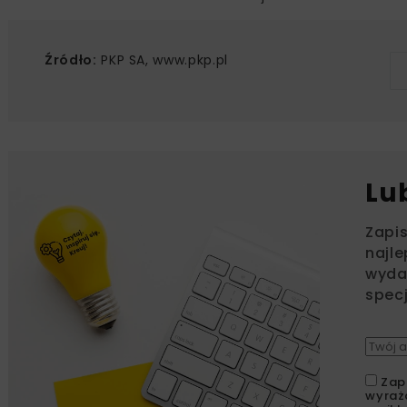
Źródło:
PKP SA, www.pkp.pl
Lu
Zapi
najle
wydar
specj
Zap
wyraż