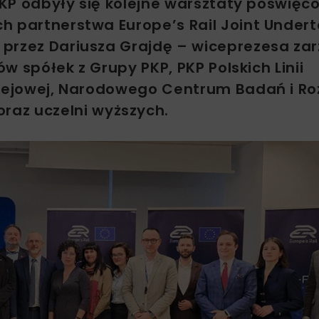
 PKP odbyły się kolejne warsztaty poświęc
h partnerstwa Europe’s Rail Joint Under
 przez Dariusza Grajdę – wiceprezesa za
ów spółek z Grupy PKP, PKP Polskich Linii
olejowej, Narodowego Centrum Badań i R
az uczelni wyższych.