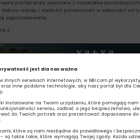
tywane prefabrykaty wykonane z materiałów pochodzących 
 doboru rodzaju i wielkości pomieszczeń w zależności od t
ię zapotrzebowania.
ne z:
prywatność jest dla nas ważna
 w innych serwisach internetowych, w NBI.com.pl wykorzysty
 oraz inne podobne technologie, aby nasz portal był dla Cie
y.
liki instalowane na Twoim urządzeniu, które pomagają nam
unkcjonalności serwisu, zadbać o jego bezpieczeństwo, ul
wać do Twoich potrzeb oraz prezentować dopasowane do Ci
.
mation Modelling) w procesie przygotowania i realizacji in
ikami, które są nam niezbędne do prawidłowego i bezpieczn
iźniaka” dworca, które mają na celu standaryzację oraz u
 – są także takie, które wymagają Twojej zgody. Każda udz
mi i budowami oraz utrzymaniem dworców,