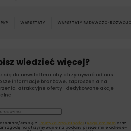
PKP
WARSZTATY
WARSZTATY BADAWCZO-ROZWOJ
bisz wiedzieć więcej?
sz się do newslettera aby otrzymywać od nas
psze informacje branżowe, zaproszenia na
zenia, atrakcyjne oferty i dedykowane akcje
alne.
oznałam/em się z
Polityką Prywatności
i
Regulaminem
oraz
am zgodę na otrzymywanie na podany przeze mnie adres e-