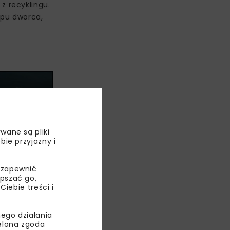
z recyklingu.
ypu dworca,
wane są pliki
bie przyjazny i
 zapewnić
epszać go,
ebie treści i
westycji
ego działania
jednolicenie
ielona zgoda