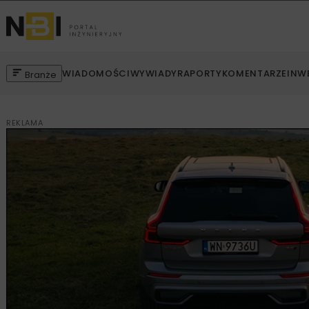
WIADOMOŚCI
WYWIADY
RAPORTY
KOMENTARZE
INW
Branże
REKLAMA