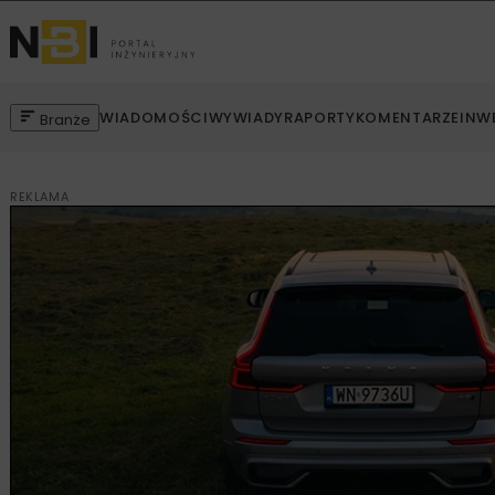
WIADOMOŚCI
WYWIADY
RAPORTY
KOMENTARZE
INW
Branże
REKLAMA