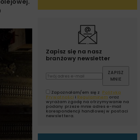
kolejowej.
0
Zapisz się na nasz
branżowy newsletter
ZAPISZ
MNIE
Zapoznałam/em się z
Polityką
Prywatności
i
Regulaminem
oraz
wyrażam zgodę na otrzymywanie na
podany przeze mnie adres e-mail
korespondencji handlowej w postaci
newslettera.