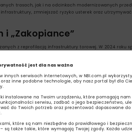
owanych trasach, jak i na odcinkach modernizowanych prze
 infrastruktury, zmniejszać ryzyko usterek oraz utrzymyw
h i „Zakopiance”
anych z reprofilacją infrastruktury torowej. W 2024 roku sp
sko 800 rozjazdach. Rok później zakres prac zwiększono do 
prywatność jest dla nas ważna
 Zachodnia – Kunowice, gdzie objęły ponad 600 km torów or
 w innych serwisach internetowych, w NBI.com.pl wykorzysty
 Wschodnia – Gdańsk Główny
, obejmując ponad 500 km t
 oraz inne podobne technologie, aby nasz portal był dla Cie
y.
131 Chorzów Batory – Tczew, gdzie objęła ponad 170 km torów
liki instalowane na Twoim urządzeniu, które pomagają nam
unkcjonalności serwisu, zadbać o jego bezpieczeństwo, ul
in. na linii kolejowej nr 353 Poznań Wschód – Skandawa, lin
wać do Twoich potrzeb oraz prezentować dopasowane do Ci
ch jako kolejowa „Zakopianka”.
.
ikami, które są nam niezbędne do prawidłowego i bezpieczn
 – są także takie, które wymagają Twojej zgody. Każda udz