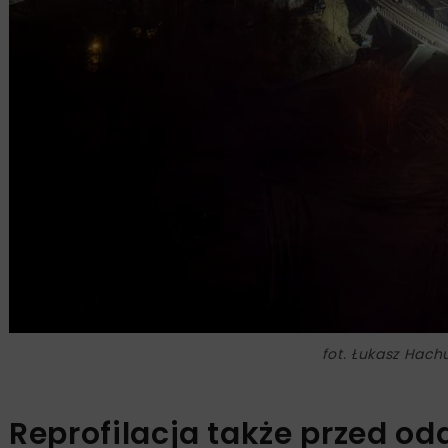
fot. Łukasz Hachu
Reprofilacja także przed od