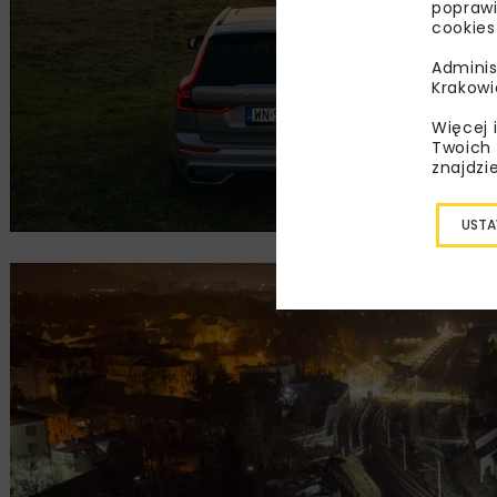
poprawi
cookies
Adminis
Krakowi
Więcej 
Twoich 
znajdzi
USTA