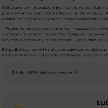
Szlifowanie szyn prowadzone jest również na odcinkach 
prace wykonano m.in. na linii kolejowej nr 104 pomiędzy
odcinku ma rozpocząć się wraz z czerwcową korektą rozkł
– Regularna reprofilacja szyn w torach i rozjazdach to in
wydłużamy żywotność infrastruktury kolejowej i zapewnia
Krzysztof Waszkiewicz, członek zarządu PKP Polskich Linii
PLK podkreślają, że systematyczne zwiększanie zakresu s
elementów infrastruktury oraz utrzymywać wymagane stan
Źródło:
PKP Polskie Linie Kolejowe SA
Lu