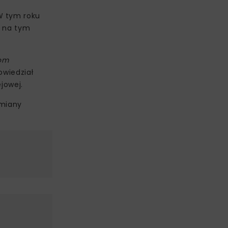
W tym roku
i na tym
com
owiedział
jowej.
ymiany