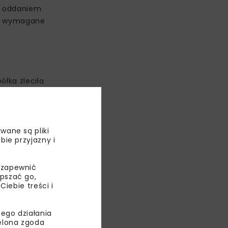
d oddaniem
ać wymagane
ółka zleciła
prawie 2400
az 150
wane są pliki
orów i prawie
bie przyjazny i
 i 23
 zapewnić
epszać go,
ii nr 14 Łódź
ebie treści i
ego działania
ielona zgoda