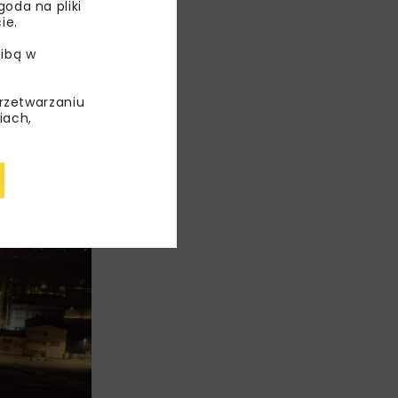
oda na pliki
ie.
ibą w
przetwarzaniu
iach,