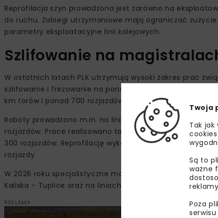
Reprofilacja szyn prowadzona jest zarówno na eksploat
do ruchu. Zabiegi utrzymaniowe mają ograniczać zużycie
parametry eksploatacyjne linii kolejowych.
Szlifowanie na magistralac
W ostatnich latach PLK utrzymują wysoki zakres prac związ
szlifowanie i frezowanie na ponad 2100 km torów oraz bli
km torów i ponad 700 rozjazdów.
Twoja 
Roboty prowadzono m.in. na linii kolejowej nr 3 Warszawa
Tak jak
rozjazdów. Prace realizowano także na linii nr 9
Warszawa
cookies
wygodn
300 rozjazdów. Reprofilację wykonano również na linii nr 
rozjazdy.
Są to p
ważne f
W 2026 roku specjalistyczne maszyny torowe pojawią się m.
dostoso
Kaliska – Tuplice oraz na liniach nr 97, 98 i 99, określany
reklamy
REKLAMA
Poza pl
serwisu