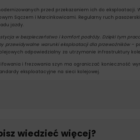
modernizowanych przed przekazaniem ich do eksploatacji. 
 Nowym Sączem i Marcinkowicami. Regularny ruch pasażersk
adu jazdy.
westycja w bezpieczeństwo i komfort podróży. Dzięki tym pra
my przewidywalne warunki eksploatacji dla przewoźników
– p
 Kolejowych odpowiedzialny za utrzymanie infrastruktury kole
zlifowania i frezowania szyn ma ograniczać konieczność w
dardy eksploatacyjne na sieci kolejowej.
bisz wiedzieć więcej?