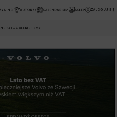
ZALOGUJ SIĘ
YN NBI
AUTORZY
KALENDARIUM
SKLEP
LNE
FOTOGALERIE
FILMY