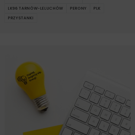
LK96 TARNÓW-LELUCHÓW
PERONY
PLK
PRZYSTANKI