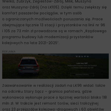
Wielka, Zubrzyk, Żegiestów-Zdrój, Milik, Muszyna
oraz Muszyna-Zdrój (na LK105). Dzięki temu zwiększy się
komfort pasażerów pociągów, w tym osób
o ograniczonych możliwościach poruszania się. Prace
obejmujące łącznie 13 stacji i przystanków na linii nr 96
i 105 za 73 mln zł prowadzone są w ramach „Rządowego
programu budowy lub modernizacji przystanków
kolejowych na lata 2021-2025”.
REKLAMA
Zaawansowanie w realizacji zadań na LK96 widać także
na odcinku Stary Sącz – granica państwa, gdzie
wykonawca wykonuje prace o łącznej wartości blisko 118
mln zł. W trakcie jest remont torów, sieci trakcyjnej
oraz 23 przejazdów kolejowo-drogowych i 60 obiektów