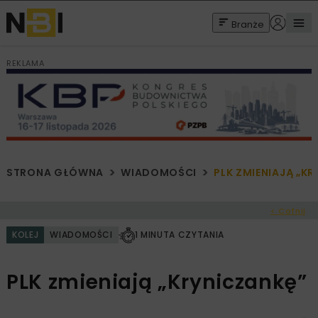
Branże
REKLAMA
STRONA GŁÓWNA
WIADOMOŚCI
PLK ZMIENIAJĄ „K
< Cofnij
KOLEJ
WIADOMOŚCI
1 MINUTA CZYTANIA
PLK zmieniają „Kryniczankę”