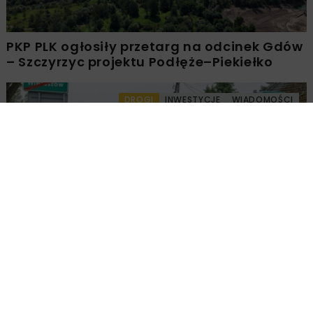
PKP PLK ogłosiły przetarg na odcinek Gdów
– Szczyrzyc projektu Podłęże–Piekiełko
DROGI
INWESTYCJE
WIADOMOŚCI
Rozbudowa DW450 między Mirkowem a
Wieruszowem z dofinansowaniem UE
DROGI
INWESTYCJE
WIADOMOŚCI