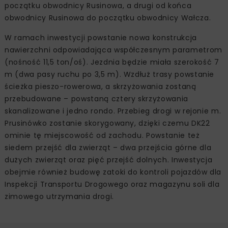
początku obwodnicy Rusinowa, a drugi od końca
obwodnicy Rusinowa do początku obwodnicy Wałcza.
W ramach inwestycji powstanie nowa konstrukcja
nawierzchni odpowiadająca współczesnym parametrom
(nośność 11,5 ton/oś). Jezdnia będzie miała szerokość 7
m (dwa pasy ruchu po 3,5 m). Wzdłuż trasy powstanie
ścieżka pieszo-rowerowa, a skrzyżowania zostaną
przebudowane – powstaną cztery skrzyżowania
skanalizowane i jedno rondo. Przebieg drogi w rejonie m.
Prusinówko zostanie skorygowany, dzięki czemu DK22
ominie tę miejscowość od zachodu. Powstanie też
siedem przejść dla zwierząt – dwa przejścia górne dla
dużych zwierząt oraz pięć przejść dolnych. Inwestycja
obejmie również budowę zatoki do kontroli pojazdów dla
Inspekcji Transportu Drogowego oraz magazynu soli dla
zimowego utrzymania drogi.