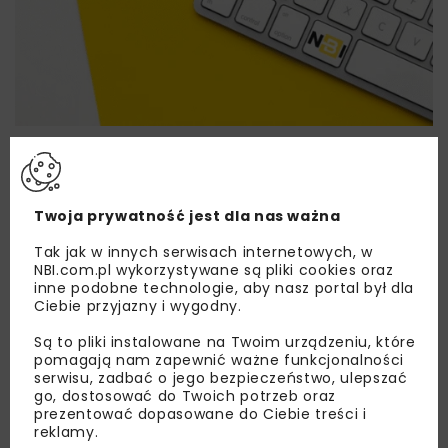
Lubisz wiedzieć więcej?
Zapisz się do newslettera aby otrzymywać od
nas najlepsze informacje branżowe,
Twoja prywatność jest dla nas ważna
zaproszenia na wydarzenia, atrakcyjne oferty i
Tak jak w innych serwisach internetowych, w
dedykowane akcje specjalne.
NBI.com.pl wykorzystywane są pliki cookies oraz
inne podobne technologie, aby nasz portal był dla
Ciebie przyjazny i wygodny.
Są to pliki instalowane na Twoim urządzeniu, które
Zapoznałam/em się z
Polityką Prywatności
i
pomagają nam zapewnić ważne funkcjonalności
Regulaminem
oraz wyrażam zgodę na otrzymywanie na
serwisu, zadbać o jego bezpieczeństwo, ulepszać
podany przeze mnie adres e-mail korespondencji
go, dostosować do Twoich potrzeb oraz
handlowej w postaci newslettera.
prezentować dopasowane do Ciebie treści i
reklamy.