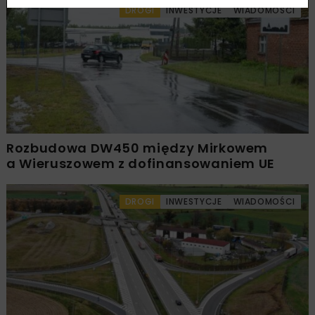
DROGI
INWESTYCJE
WIADOMOŚCI
Rozbudowa DW450 między Mirkowem
a Wieruszowem z dofinansowaniem UE
DROGI
INWESTYCJE
WIADOMOŚCI