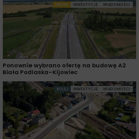
DROGI
INWESTYCJE
WIADOMOŚCI
Ponownie wybrano ofertę na budowę A2
Biała Podlaska–Kijowiec
KOLEJ
INWESTYCJE
WIADOMOŚCI