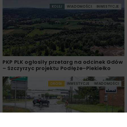
KOLEJ
WIADOMOŚCI
INWESTYCJE
PKP PLK ogłosiły przetarg na odcinek Gdów
– Szczyrzyc projektu Podłęże–Piekiełko
DROGI
INWESTYCJE
WIADOMOŚCI