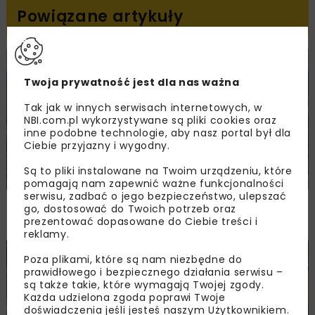
Powiązane artykuły
KOLEJ
WIADOMOŚCI
INWESTYCJE
Twoja prywatność jest dla nas ważna
Tak jak w innych serwisach internetowych, w
NBI.com.pl wykorzystywane są pliki cookies oraz
inne podobne technologie, aby nasz portal był dla
Ciebie przyjazny i wygodny.
Są to pliki instalowane na Twoim urządzeniu, które
pomagają nam zapewnić ważne funkcjonalności
serwisu, zadbać o jego bezpieczeństwo, ulepszać
PKP PLK ogłosiły przetarg na odcinek Gdów
go, dostosować do Twoich potrzeb oraz
– Szczyrzyc projektu Podłęże–Piekiełko
prezentować dopasowane do Ciebie treści i
reklamy.
DROGI
INWESTYCJE
WIADOMOŚCI
Poza plikami, które są nam niezbędne do
prawidłowego i bezpiecznego działania serwisu –
są także takie, które wymagają Twojej zgody.
Każda udzielona zgoda poprawi Twoje
doświadczenia jeśli jesteś naszym Użytkownikiem.