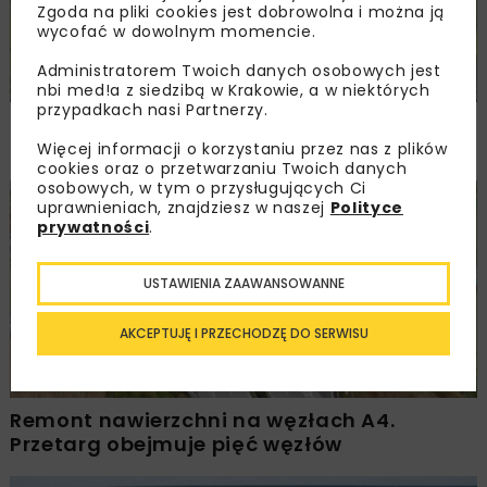
Zgoda na pliki cookies jest dobrowolna i można ją
wycofać w dowolnym momencie.
Administratorem Twoich danych osobowych jest
nbi med!a z siedzibą w Krakowie, a w niektórych
przypadkach nasi Partnerzy.
Rozbudowa DW450 między Mirkowem
a Wieruszowem z dofinansowaniem UE
Więcej informacji o korzystaniu przez nas z plików
cookies oraz o przetwarzaniu Twoich danych
osobowych, w tym o przysługujących Ci
uprawnieniach, znajdziesz w naszej
Polityce
DROGI
INWESTYCJE
WIADOMOŚCI
prywatności
.
USTAWIENIA ZAAWANSOWANNE
AKCEPTUJĘ I PRZECHODZĘ DO SERWISU
Remont nawierzchni na węzłach A4.
Przetarg obejmuje pięć węzłów