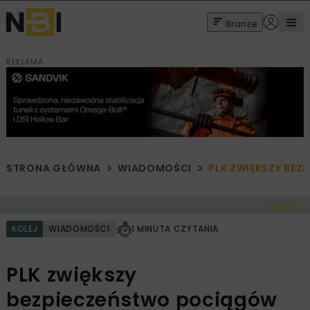
Branże
REKLAMA
STRONA GŁÓWNA
WIADOMOŚCI
PLK ZWIĘKSZY BEZ
< Cofnij
KOLEJ
WIADOMOŚCI
1 MINUTA CZYTANIA
PLK zwiększy
bezpieczeństwo pociągów