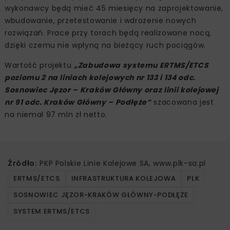
wykonawcy będą mieć 45 miesięcy na zaprojektowanie,
wbudowanie, przetestowanie i wdrożenie nowych
rozwiązań. Prace przy torach będą realizowane nocą,
dzięki czemu nie wpłyną na bieżący ruch pociągów.
Wartość projektu
„Zabudowa systemu ERTMS/ETCS
poziomu 2 na liniach kolejowych nr 133 i 134 odc.
Sosnowiec Jęzor – Kraków Główny oraz linii kolejowej
nr 91 odc. Kraków Główny – Podłęże”
szacowana jest
na niemal 97 mln zł netto.
Źródło:
PKP Polskie Linie Kolejowe SA, www.plk-sa.pl
ERTMS/ETCS
INFRASTRUKTURA KOLEJOWA
PLK
SOSNOWIEC JĘZOR-KRAKÓW GŁÓWNY-PODŁĘŻE
SYSTEM ERTMS/ETCS