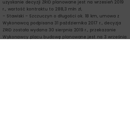
uzyskanie decyzji ZRID planowane jest na wrzesień 2019
r., wartość kontraktu to 288,3 mln zł,
– Stawiski – Szczuczyn o długości ok. 18 km, umowa z
Wykonawcą podpisana 31 października 2017 r., decyzja
ZRID została wydana 30 sierpnia 2019 r., przekazanie
Wykonawcy placu budowę planowane jest na 3 września
2019 r., wartość kontraktu to 342,1 mln zł,
– Obwodnica Szczuczyna (II jezdnia) o długości ok. 6,6
km, umowa z Wykonawcą została podpisana 26 maja
2017 r., trwają roboty budowlane, planowane oddanie do
użytku I kw. 2020 r., wartość kontraktu to 75 mln zł,
– Szczuczyn – Ełk Południe o długości ok. 23,3 km,
umowa z Wykonawcą została podpisana 6 sierpnia 2018
r., uzyskanie decyzji ZRID planowane jest w grudniu 2019
r., wartość kontraktu to 700 mln zł,
– Ełk Południe – Wysokie o długości ok. 22,9 km (wraz z
połączeniem S16 do Ełku), umowa z Wykonawcą została
podpisana 19 lipca 2018 r., uzyskanie decyzji ZRID
planowane jest na styczeń 2020 r., wartość kontraktu to