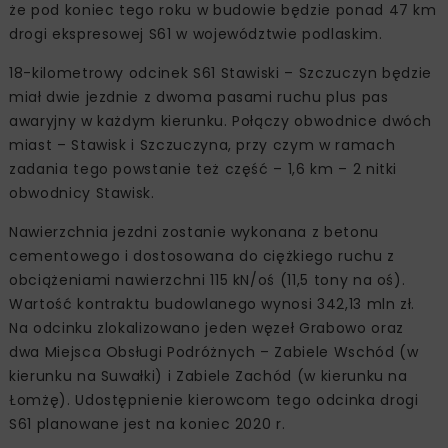
że pod koniec tego roku w budowie będzie ponad 47 km
drogi ekspresowej S61 w województwie podlaskim.
18-kilometrowy odcinek S61 Stawiski – Szczuczyn będzie
miał dwie jezdnie z dwoma pasami ruchu plus pas
awaryjny w każdym kierunku. Połączy obwodnice dwóch
miast – Stawisk i Szczuczyna, przy czym w ramach
zadania tego powstanie też część – 1,6 km – 2 nitki
obwodnicy Stawisk.
Nawierzchnia jezdni zostanie wykonana z betonu
cementowego i dostosowana do ciężkiego ruchu z
obciążeniami nawierzchni 115 kN/oś (11,5 tony na oś).
Wartość kontraktu budowlanego wynosi 342,13 mln zł.
Na odcinku zlokalizowano jeden węzeł Grabowo oraz
dwa Miejsca Obsługi Podróżnych – Zabiele Wschód (w
kierunku na Suwałki) i Zabiele Zachód (w kierunku na
Łomżę). Udostępnienie kierowcom tego odcinka drogi
S61 planowane jest na koniec 2020 r.