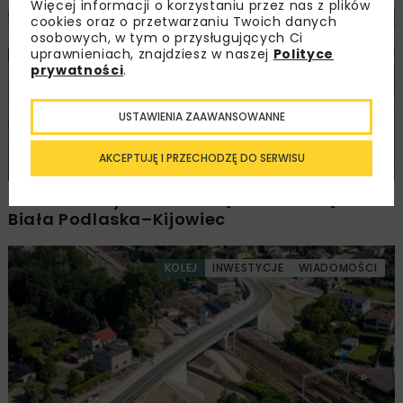
Więcej informacji o korzystaniu przez nas z plików
cookies oraz o przetwarzaniu Twoich danych
DROGI
INWESTYCJE
WIADOMOŚCI
osobowych, w tym o przysługujących Ci
uprawnieniach, znajdziesz w naszej
Polityce
prywatności
.
USTAWIENIA ZAAWANSOWANNE
AKCEPTUJĘ I PRZECHODZĘ DO SERWISU
Ponownie wybrano ofertę na budowę A2
Biała Podlaska–Kijowiec
KOLEJ
INWESTYCJE
WIADOMOŚCI