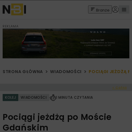
Branże
REKLAMA
STRONA GŁÓWNA
WIADOMOŚCI
POCIĄGI JEŻDŻĄ 
< Cofnij
KOLEJ
WIADOMOŚCI
1 MINUTA CZYTANIA
Pociągi jeżdżą po Moście
Gdańskim