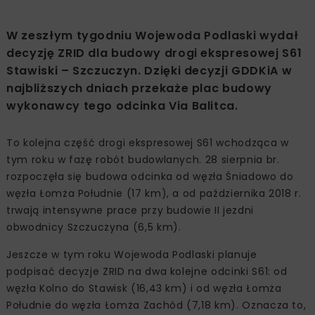
W zeszłym tygodniu Wojewoda Podlaski wydał
decyzję ZRID dla budowy drogi ekspresowej S61
Stawiski – Szczuczyn. Dzięki decyzji GDDKiA w
najbliższych dniach przekaże plac budowy
wykonawcy tego odcinka Via Balitca.
To kolejna część drogi ekspresowej S61 wchodząca w
tym roku w fazę robót budowlanych. 28 sierpnia br.
rozpoczęła się budowa odcinka od węzła Śniadowo do
węzła Łomża Południe (17 km), a od października 2018 r.
trwają intensywne prace przy budowie II jezdni
obwodnicy Szczuczyna (6,5 km).
Jeszcze w tym roku Wojewoda Podlaski planuje
podpisać decyzje ZRID na dwa kolejne odcinki S61: od
węzła Kolno do Stawisk (16,43 km) i od węzła Łomża
Południe do węzła Łomża Zachód (7,18 km). Oznacza to,