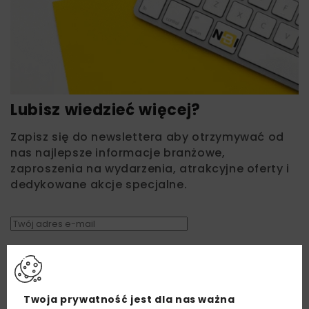
Lubisz wiedzieć więcej?
Zapisz się do newslettera aby otrzymywać od
nas najlepsze informacje branżowe,
zaproszenia na wydarzenia, atrakcyjne oferty i
dedykowane akcje specjalne.
Zapoznałam/em się z
Polityką Prywatności
i
Regulaminem
oraz wyrażam zgodę na otrzymywanie na
podany przeze mnie adres e-mail korespondencji
handlowej w postaci newslettera.
Twoja prywatność jest dla nas ważna