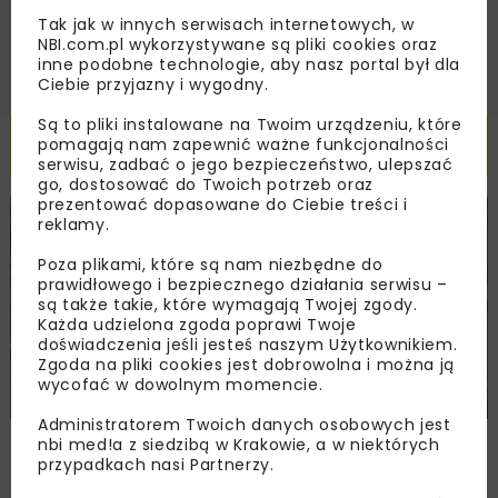
ZAPISZ MNIE
Tak jak w innych serwisach internetowych, w
NBI.com.pl wykorzystywane są pliki cookies oraz
inne podobne technologie, aby nasz portal był dla
Ciebie przyjazny i wygodny.
Są to pliki instalowane na Twoim urządzeniu, które
Powiązane artykuły
pomagają nam zapewnić ważne funkcjonalności
serwisu, zadbać o jego bezpieczeństwo, ulepszać
go, dostosować do Twoich potrzeb oraz
prezentować dopasowane do Ciebie treści i
reklamy.
DROGI
INWESTYCJE
WIADOMOŚCI
Poza plikami, które są nam niezbędne do
prawidłowego i bezpiecznego działania serwisu –
są także takie, które wymagają Twojej zgody.
Każda udzielona zgoda poprawi Twoje
doświadczenia jeśli jesteś naszym Użytkownikiem.
Zgoda na pliki cookies jest dobrowolna i można ją
wycofać w dowolnym momencie.
Administratorem Twoich danych osobowych jest
Remont nawierzchni na węzłach A4.
nbi med!a z siedzibą w Krakowie, a w niektórych
Przetarg obejmuje pięć węzłów
przypadkach nasi Partnerzy.