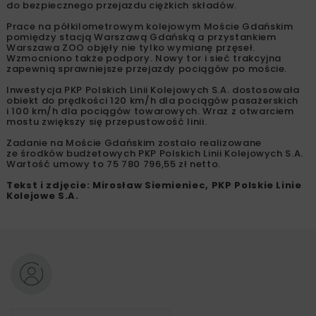
do bezpiecznego przejazdu ciężkich składów.
Prace na półkilometrowym kolejowym Moście Gdańskim
pomiędzy stacją Warszawą Gdańską a przystankiem
Warszawa ZOO objęły nie tylko wymianę przęseł.
Wzmocniono także podpory. Nowy tor i sieć trakcyjna
zapewnią sprawniejsze przejazdy pociągów po moście.
Inwestycja PKP Polskich Linii Kolejowych S.A. dostosowała
obiekt do prędkości 120 km/h dla pociągów pasażerskich
i 100 km/h dla pociągów towarowych. Wraz z otwarciem
mostu zwiększy się przepustowość linii.
Zadanie na Moście Gdańskim zostało realizowane
ze środków budżetowych PKP Polskich Linii Kolejowych S.A.
Wartość umowy to 75 780 796,55 zł netto.
Tekst i zdjęcie: Mirosław Siemieniec, PKP Polskie Linie
Kolejowe S.A.