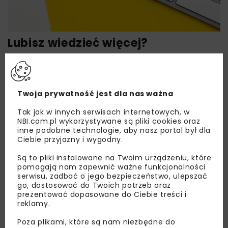
Lubisz wiedzieć więcej?
Zapisz się do newslettera aby otrzymywać od
nas najlepsze informacje branżowe,
zaproszenia na wydarzenia, atrakcyjne oferty i
Twoja prywatność jest dla nas ważna
dedykowane akcje specjalne.
Tak jak w innych serwisach internetowych, w
NBI.com.pl wykorzystywane są pliki cookies oraz
inne podobne technologie, aby nasz portal był dla
Ciebie przyjazny i wygodny.
Zapoznałam/em się z
Polityką Prywatności
i
Regulaminem
oraz wyrażam zgodę na otrzymywanie na
Są to pliki instalowane na Twoim urządzeniu, które
podany przeze mnie adres e-mail korespondencji
pomagają nam zapewnić ważne funkcjonalności
handlowej w postaci newslettera.
serwisu, zadbać o jego bezpieczeństwo, ulepszać
go, dostosować do Twoich potrzeb oraz
prezentować dopasowane do Ciebie treści i
ZAPISZ MNIE
reklamy.
Poza plikami, które są nam niezbędne do