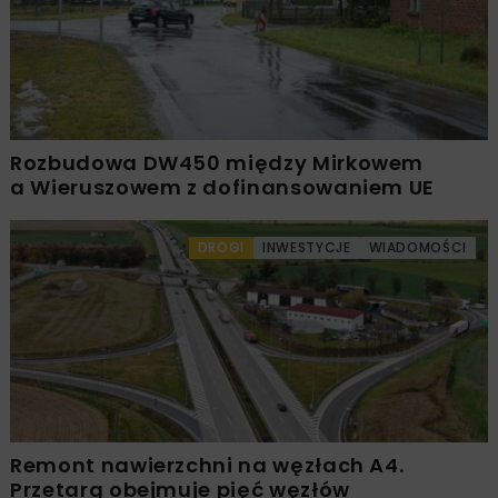
Rozbudowa DW450 między Mirkowem
a Wieruszowem z dofinansowaniem UE
DROGI
INWESTYCJE
WIADOMOŚCI
Remont nawierzchni na węzłach A4.
Przetarg obejmuje pięć węzłów