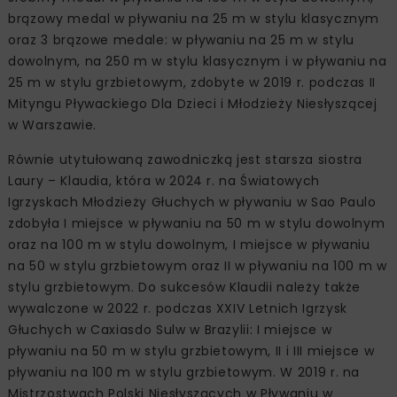
brązowy medal w pływaniu na 25 m w stylu klasycznym
oraz 3 brązowe medale: w pływaniu na 25 m w stylu
dowolnym, na 250 m w stylu klasycznym i w pływaniu na
25 m w stylu grzbietowym, zdobyte w 2019 r. podczas II
Mityngu Pływackiego Dla Dzieci i Młodzieży Niesłyszącej
w Warszawie.
Równie utytułowaną zawodniczką jest starsza siostra
Laury – Klaudia, która w 2024 r. na Światowych
Igrzyskach Młodzieży Głuchych w pływaniu w Sao Paulo
zdobyła I miejsce w pływaniu na 50 m w stylu dowolnym
oraz na 100 m w stylu dowolnym, I miejsce w pływaniu
na 50 w stylu grzbietowym oraz II w pływaniu na 100 m w
stylu grzbietowym. Do sukcesów Klaudii należy także
wywalczone w 2022 r. podczas XXIV Letnich Igrzysk
Głuchych w Caxiasdo Sulw w Brazylii: I miejsce w
pływaniu na 50 m w stylu grzbietowym, II i III miejsce w
pływaniu na 100 m w stylu grzbietowym. W 2019 r. na
Mistrzostwach Polski Niesłyszących w Pływaniu w