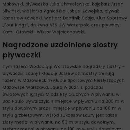
Makowski, pływaczka Julia Chmielewska, kajakarz Arsen
Śliwiński, wioślarka Agnieszka Kobus-Zawojska, pływak
Radosław Kawęcki, wioślarz Dominik Czaja, Klub Sportowy
„Four Kings”, drużyna AZS UW Waterpolo oraz pływacy:
Kamil Otowski i Wiktor Wojciechowski.
Nagrodzone uzdolnione siostry
pływaczki
Tym razem Wodociągi Warszawskie nagrodziły siostry –
pływaczki: Laurę i Klaudię Jarzewicz. Siostry trenują
razem w Mazowieckim Klubie Sportowym Niesłyszących
Mazowsze Warszawa. Laura w 2024 r. podczas
Światowych Igrzysk Młodzieży Głuchych w pływaniu w
Sao Paulo wywalczyła II miejsce w pływaniu na 200 m w
stylu dowolnym oraz II miejsce w pływaniu na 100 m w
stylu grzbietowym. Wśród sukcesów Laury jest także
złoty medal w pływaniu na 50 m w stylu dowolnym,
srebrny medal w pływaniu na 100 m w stylu dowolnym,