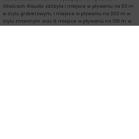
Gliwicach Klaudia zdobyła I miejsce w pływaniu na 50 m
w stylu grzbietowym, I miejsce w pływaniu na 200 m w
stylu zmiennym oraz III miejsce w pływaniu na 100 m w
stylu grzbietowym.
Źródło:
Miejskie Przedsiębiorstwo Wodociągów i
Kanalizacji w m.st. Warszawie SA, www.mpwik.com.pl
WODA BEZ BARIER
Powiązane artykuły
KOLEJ
WIADOMOŚCI
INWESTYCJE