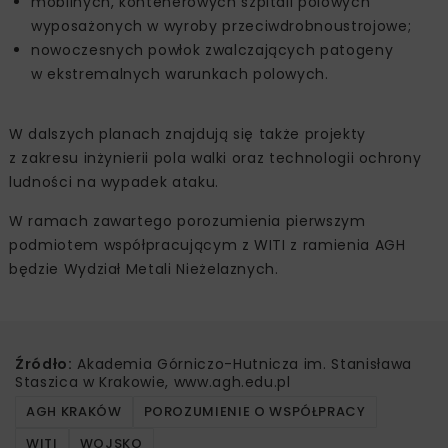
mobilnych, kontenerowych szpitali polowych
wyposażonych w wyroby przeciwdrobnoustrojowe;
nowoczesnych powłok zwalczających patogeny
w ekstremalnych warunkach polowych.
W dalszych planach znajdują się także projekty
z zakresu inżynierii pola walki oraz technologii ochrony
ludności na wypadek ataku.
W ramach zawartego porozumienia pierwszym
podmiotem współpracującym z WITI z ramienia AGH
będzie Wydział Metali Nieżelaznych.
Źródło:
Akademia Górniczo-Hutnicza im. Stanisława
Staszica w Krakowie, www.agh.edu.pl
AGH KRAKÓW
POROZUMIENIE O WSPÓŁPRACY
WITI
WOJSKO