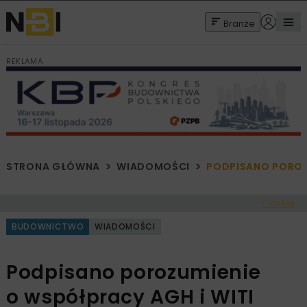
Branże
REKLAMA
STRONA GŁÓWNA
WIADOMOŚCI
PODPISANO POROZU
< Cofnij
BUDOWNICTWO
WIADOMOŚCI
Podpisano porozumienie
o współpracy AGH i WITI