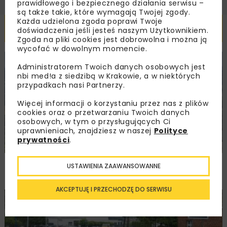
prawidłowego i bezpiecznego działania serwisu –
są także takie, które wymagają Twojej zgody.
Każda udzielona zgoda poprawi Twoje
Powiązane artykuły
doświadczenia jeśli jesteś naszym Użytkownikiem.
Zgoda na pliki cookies jest dobrowolna i można ją
wycofać w dowolnym momencie.
KOLEJ
WIADOMOŚCI
INWESTYCJE
Administratorem Twoich danych osobowych jest
nbi med!a z siedzibą w Krakowie, a w niektórych
przypadkach nasi Partnerzy.
Więcej informacji o korzystaniu przez nas z plików
cookies oraz o przetwarzaniu Twoich danych
osobowych, w tym o przysługujących Ci
uprawnieniach, znajdziesz w naszej
Polityce
prywatności
.
PKP PLK ogłosiły przetarg na odcinek Gdów
USTAWIENIA ZAAWANSOWANNE
– Szczyrzyc projektu Podłęże–Piekiełko
AKCEPTUJĘ I PRZECHODZĘ DO SERWISU
DROGI
INWESTYCJE
WIADOMOŚCI