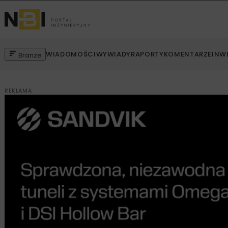
WIADOMOŚCI
WYWIADY
RAPORTY
KOMENTARZE
INW
Branże
REKLAMA