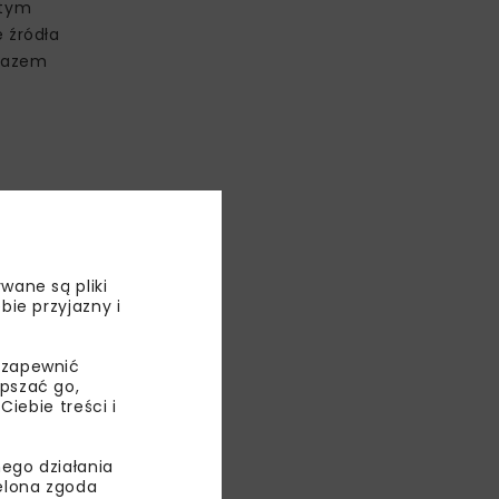
 tym
 źródła
 gazem
wane są pliki
bie przyjazny i
owymi w ponad
 zapewnić
y Kraków,
epszać go,
ebie treści i
ego działania
ielona zgoda