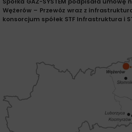
Spółka GAZ-SYSTEM podpisała umowę na
Wężerów – Przewóz wraz z infrastruktur
konsorcjum spółek STF Infrastruktura i S