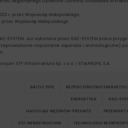
rzez Regionalnego Dyrektora Ochrony Środowiska w Krako
2023 r. przez Wojewodę Małopolskiego;
 przez Wojewodę Małopolskiego.
GAZ-SYSTEM. Już wykonane przez GAZ-SYSTEM prace przyg
zeprowadzone rozpoznanie saperskie i archeologiczne) p
h.
um STF Infrastruktura Sp. z o.o. i STALPROFIL S.A.
BALTIC PIPE
BEZPIECZEŃSTWO ENERGETYC
ENERGETYKA
GAZ-SYS
GAZOCIĄG WĘŻERÓW-PRZEWÓZ
PRZEWIERT 
STF INFRASTRUKTURA
TECHNOLOGIE BEZWYKOP