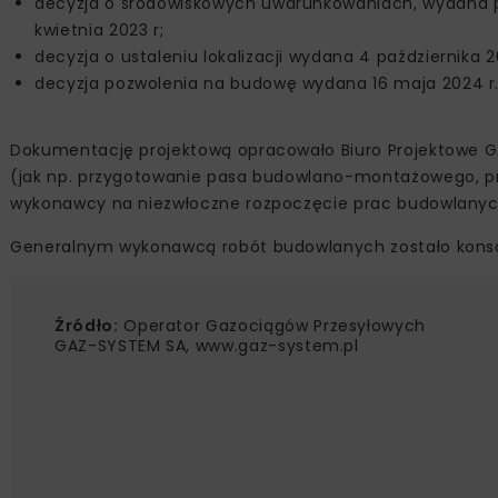
decyzja o środowiskowych uwarunkowaniach, wydana p
kwietnia 2023 r;
decyzja o ustaleniu lokalizacji wydana 4 października 
decyzja pozwolenia na budowę wydana 16 maja 2024 r.
Dokumentację projektową opracowało Biuro Projektowe 
(jak np. przygotowanie pasa budowlano-montażowego, pr
wykonawcy na niezwłoczne rozpoczęcie prac budowlanyc
Generalnym wykonawcą robót budowlanych zostało konsorcj
Źródło:
Operator Gazociągów Przesyłowych
GAZ-SYSTEM SA, www.gaz-system.pl