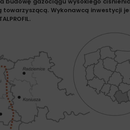
 budowę gazociągu wysokiego ciśnienia 
ą towarzyszącą. Wykonawcą inwestycji je
TALPROFIL.