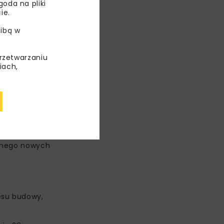
oda na pliki
ie.
ibą w
przetwarzaniu
iach,
emnego nowych
esu budowy,