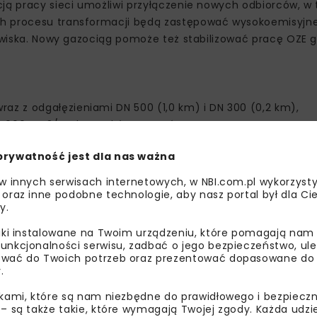
cją pracy sieci umożliwi przyłączenie nowych odbiorców, w
ch procesu transformacji będą zastępować wysokoemisyjne
odowiska. Nowy gazociąg pomoże też stabilizować pracę OZE
.
az z odgałęzieniami DN 500 (1,0 km) i DN 300 (0,2 km),
0 000 Nm3/godz. „Kraków-Przewóz”,
dz.,
prywatność jest dla nas ważna
„Kraków – Jeziorko” i „Kraków – Na Niwach”.
 w innych serwisach internetowych, w NBI.com.pl wykorzysty
 oraz inne podobne technologie, aby nasz portal był dla Cie
y.
 przekroczenie przeszkód terenowych metodami bezwykop
liki instalowane na Twoim urządzeniu, które pomagają nam
ą HDD (horyzontalny przewiert sterowany) na terenie gmin
unkcjonalności serwisu, zadbać o jego bezpieczeństwo, ul
wać do Twoich potrzeb oraz prezentować dopasowane do Ci
.
00 m,
00 m.
ikami, które są nam niezbędne do prawidłowego i bezpieczn
 – są także takie, które wymagają Twojej zgody. Każda udz