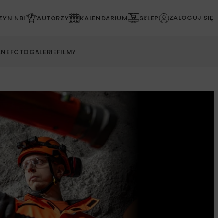
ZALOGUJ SIĘ
YN NBI
AUTORZY
KALENDARIUM
SKLEP
LNE
FOTOGALERIE
FILMY