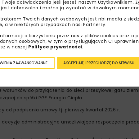
 Twoje doświadczenia jeśli jesteś naszym Użytkownikiem. Zg
 jest dobrowolna i można ją wycofać w dowolnym momenc
tratorem Twoich danych osobowych jest nbi med!a z siedz
e, a w niektórych przypadkach nasi Partnerzy.
informacji o korzystaniu przez nas z plików cookies oraz o 
danych osobowych, w tym o przysługujących Ci uprawnien
esz w naszej
Polityce prywatności
.
WIENIA ZAAWANSOWANNE
AKCEPTUJĘ I PRZECHODZĘ DO SERWISU
zenie warunków do przyłączenia do sieci przesyłowej gazu zi
eżącej do spółki PGE Energia Ciepła.
ęcy od podpisania umowy tj. pierwszy kwartał 2026 r.
decyzje administracyjne umożliwiające rozpoczęcie proc