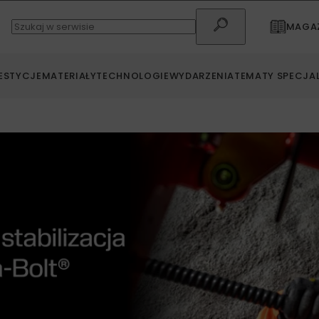
MAGAZ
ESTYCJE
MATERIAŁY
TECHNOLOGIE
WYDARZENIA
TEMATY SPECJA