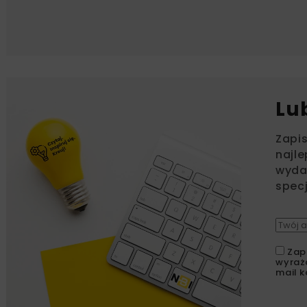
Lu
Zapi
najle
wydar
specj
Zap
wyraż
mail k