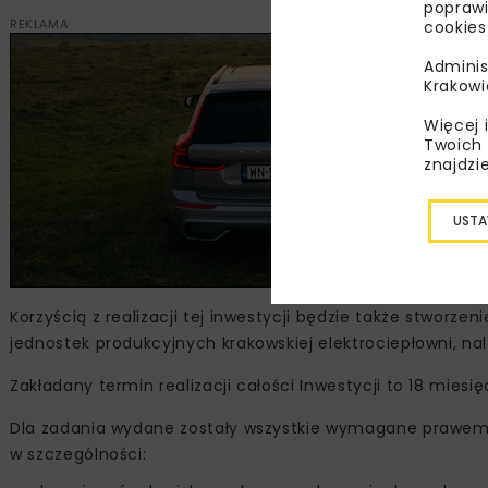
poprawi
REKLAMA
cookies
Adminis
Krakowi
Więcej 
Twoich 
znajdzi
USTA
Korzyścią z realizacji tej inwestycji będzie także stwor
jednostek produkcyjnych krakowskiej elektrociepłowni, nal
Zakładany termin realizacji całości Inwestycji to 18 miesi
Dla zadania wydane zostały wszystkie wymagane prawem 
w szczególności: