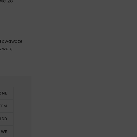
wie 28
otowawcze
ozwolą
ZNE
TEM
HDD
OWE