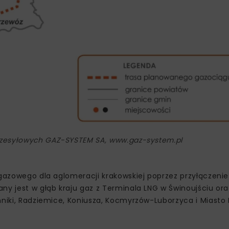
rzesyłowych GAZ-SYSTEM SA, www.gaz-system.pl
 gazowego dla aglomeracji krakowskiej poprzez przyłączenie
ny jest w głąb kraju gaz z Terminala LNG w Świnoujściu or
mniki, Radziemice, Koniusza, Kocmyrzów-Luborzyca i Miasto