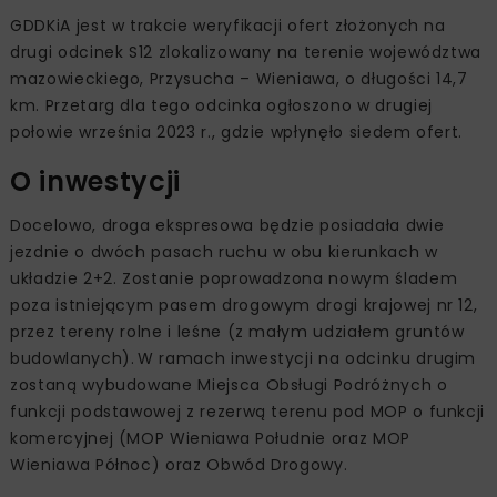
GDDKiA jest w trakcie weryfikacji ofert złożonych na
drugi odcinek S12 zlokalizowany na terenie województwa
mazowieckiego, Przysucha – Wieniawa, o długości 14,7
km. Przetarg dla tego odcinka ogłoszono w drugiej
połowie września 2023 r., gdzie wpłynęło siedem ofert.
O inwestycji
Docelowo, droga ekspresowa będzie posiadała dwie
jezdnie o dwóch pasach ruchu w obu kierunkach w
układzie 2+2. Zostanie poprowadzona nowym śladem
poza istniejącym pasem drogowym drogi krajowej nr 12,
przez tereny rolne i leśne (z małym udziałem gruntów
budowlanych). W ramach inwestycji na odcinku drugim
zostaną wybudowane Miejsca Obsługi Podróżnych o
funkcji podstawowej z rezerwą terenu pod MOP o funkcji
komercyjnej (MOP Wieniawa Południe oraz MOP
Wieniawa Północ) oraz Obwód Drogowy.