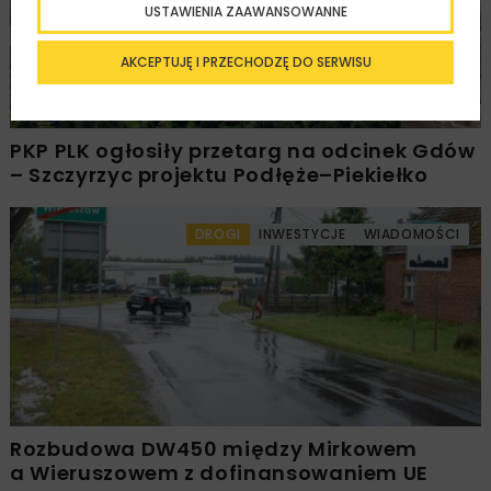
USTAWIENIA ZAAWANSOWANNE
AKCEPTUJĘ I PRZECHODZĘ DO SERWISU
PKP PLK ogłosiły przetarg na odcinek Gdów
– Szczyrzyc projektu Podłęże–Piekiełko
DROGI
INWESTYCJE
WIADOMOŚCI
Rozbudowa DW450 między Mirkowem
a Wieruszowem z dofinansowaniem UE