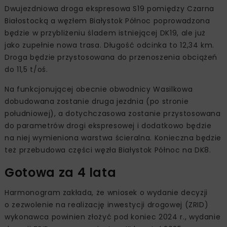
Dwujezdniowa droga ekspresowa S19 pomiędzy Czarna
Białostocką a węzłem Białystok Północ poprowadzona
będzie w przybliżeniu śladem istniejącej DK19, ale już
jako zupełnie nowa trasa. Długość odcinka to 12,34 km.
Droga będzie przystosowana do przenoszenia obciążeń
do 11,5 t/oś.
Na funkcjonującej obecnie obwodnicy Wasilkowa
dobudowana zostanie druga jezdnia (po stronie
południowej), a dotychczasowa zostanie przystosowana
do parametrów drogi ekspresowej i dodatkowo będzie
na niej wymieniona warstwa ścieralna. Konieczna będzie
też przebudowa części węzła Białystok Północ na DK8.
Gotowa za 4 lata
Harmonogram zakłada, że wniosek o wydanie decyzji
o zezwolenie na realizację inwestycji drogowej (ZRID)
wykonawca powinien złożyć pod koniec 2024 r., wydanie