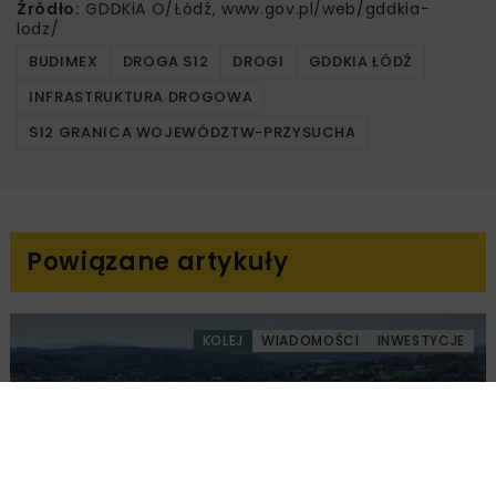
Źródło:
GDDKiA O/Łódź, www.gov.pl/web/gddkia-
lodz/
BUDIMEX
DROGA S12
DROGI
GDDKIA ŁÓDŹ
INFRASTRUKTURA DROGOWA
S12 GRANICA WOJEWÓDZTW-PRZYSUCHA
Powiązane artykuły
KOLEJ
WIADOMOŚCI
INWESTYCJE