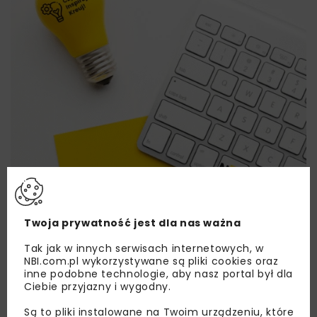
Twoja prywatność jest dla nas ważna
Lubisz wiedzieć więcej?
Tak jak w innych serwisach internetowych, w
NBI.com.pl wykorzystywane są pliki cookies oraz
Zapisz się do newslettera aby otrzymywać od
inne podobne technologie, aby nasz portal był dla
Ciebie przyjazny i wygodny.
nas najlepsze informacje branżowe,
zaproszenia na wydarzenia, atrakcyjne oferty i
Są to pliki instalowane na Twoim urządzeniu, które