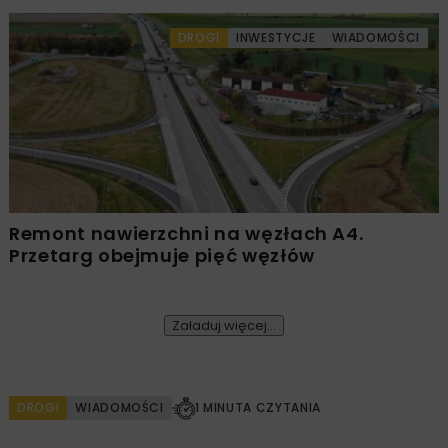
DROGI
INWESTYCJE
WIADOMOŚCI
Remont nawierzchni na węzłach A4.
Przetarg obejmuje pięć węzłów
Załaduj więcej...
DROGI
WIADOMOŚCI
1 MINUTA CZYTANIA