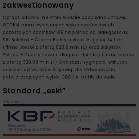
zakwestionowany
Oprócz odcinka, na który właśnie podpisano umowę,
GDDKiA mam wyłonionych wykonawców dwóch
pozostałych odcinków S19 na północ od Białegostoku.
S19 Sokółka – Czarna Białostocka o długości 24,1 km
(firma Stecol z ofertą 828,8 mln zł.) oraz Białystok
Północ – Dobrzyniewo o długości 9,47 km (firma Unibep
z ofertą 320,88 mln zł.) Oba rozstrzygnięcia, wskutek
odwołań od wyroków Krajowej Izby Odwoławczej
potwierdzających wybór GDDKiA, trafiły do sądu.
Standard „eski”
REKLAMA