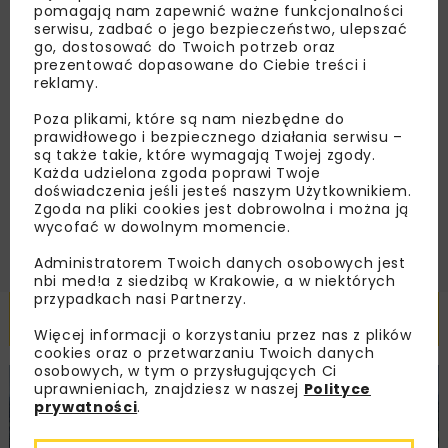
dedykowane akcje specjalne.
pomagają nam zapewnić ważne funkcjonalności
serwisu, zadbać o jego bezpieczeństwo, ulepszać
go, dostosować do Twoich potrzeb oraz
prezentować dopasowane do Ciebie treści i
reklamy.
Zapoznałam/em się z
Polityką Prywatności
i
Poza plikami, które są nam niezbędne do
Regulaminem
oraz wyrażam zgodę na otrzymywanie na
podany przeze mnie adres e-mail korespondencji
prawidłowego i bezpiecznego działania serwisu –
handlowej w postaci newslettera.
są także takie, które wymagają Twojej zgody.
Każda udzielona zgoda poprawi Twoje
doświadczenia jeśli jesteś naszym Użytkownikiem.
ZAPISZ MNIE
Zgoda na pliki cookies jest dobrowolna i można ją
wycofać w dowolnym momencie.
Administratorem Twoich danych osobowych jest
nbi med!a z siedzibą w Krakowie, a w niektórych
przypadkach nasi Partnerzy.
Powiązane artykuły
Więcej informacji o korzystaniu przez nas z plików
cookies oraz o przetwarzaniu Twoich danych
osobowych, w tym o przysługujących Ci
uprawnieniach, znajdziesz w naszej
Polityce
KOLEJ
WIADOMOŚCI
INWESTYCJE
prywatności
.