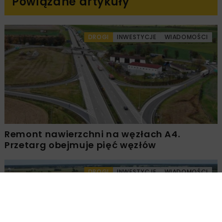
Powiązane artykuły
DROGI
INWESTYCJE
WIADOMOŚCI
Remont nawierzchni na węzłach A4.
Przetarg obejmuje pięć węzłów
DROGI
INWESTYCJE
WIADOMOŚCI