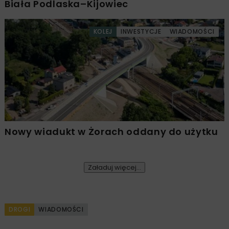
Biała Podlaska–Kijowiec
KOLEJ
INWESTYCJE
WIADOMOŚCI
Nowy wiadukt w Żorach oddany do użytku
Załaduj więcej...
DROGI
WIADOMOŚCI