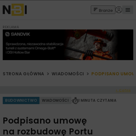
Branże
REKLAMA
STRONA GŁÓWNA
WIADOMOŚCI
PODPISANO UMOW
< Cofnij
BUDOWNICTWO
WIADOMOŚCI
1 MINUTA CZYTANIA
Podpisano umowę
na rozbudowę Portu