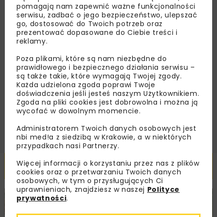
zaproszenia na wydarzenia, atrakcyjne oferty i
pomagają nam zapewnić ważne funkcjonalności
dedykowane akcje specjalne.
serwisu, zadbać o jego bezpieczeństwo, ulepszać
go, dostosować do Twoich potrzeb oraz
prezentować dopasowane do Ciebie treści i
reklamy.
Poza plikami, które są nam niezbędne do
Zapoznałam/em się z
Polityką Prywatności
i
prawidłowego i bezpiecznego działania serwisu –
Regulaminem
oraz wyrażam zgodę na otrzymywanie na
są także takie, które wymagają Twojej zgody.
podany przeze mnie adres e-mail korespondencji
handlowej w postaci newslettera.
Każda udzielona zgoda poprawi Twoje
doświadczenia jeśli jesteś naszym Użytkownikiem.
Zgoda na pliki cookies jest dobrowolna i można ją
ZAPISZ MNIE
wycofać w dowolnym momencie.
Administratorem Twoich danych osobowych jest
nbi med!a z siedzibą w Krakowie, a w niektórych
przypadkach nasi Partnerzy.
Więcej informacji o korzystaniu przez nas z plików
Powiązane artykuły
cookies oraz o przetwarzaniu Twoich danych
osobowych, w tym o przysługujących Ci
uprawnieniach, znajdziesz w naszej
Polityce
prywatności
.
DROGI
INWESTYCJE
WIADOMOŚCI