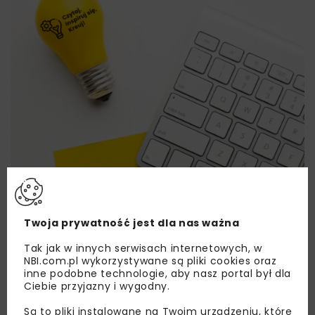
Twoja prywatność jest dla nas ważna
Tak jak w innych serwisach internetowych, w
Lubisz wiedzieć więcej?
NBI.com.pl wykorzystywane są pliki cookies oraz
inne podobne technologie, aby nasz portal był dla
Ciebie przyjazny i wygodny.
Zapisz się do newslettera aby otrzymywać od
nas najlepsze informacje branżowe,
Są to pliki instalowane na Twoim urządzeniu, które