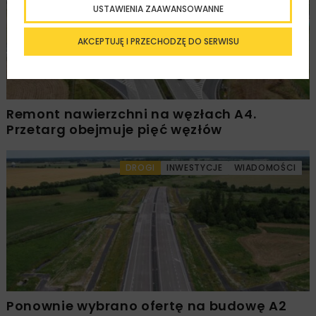
USTAWIENIA ZAAWANSOWANNE
AKCEPTUJĘ I PRZECHODZĘ DO SERWISU
Remont nawierzchni na węzłach A4.
Przetarg obejmuje pięć węzłów
DROGI
INWESTYCJE
WIADOMOŚCI
Ponownie wybrano ofertę na budowę A2