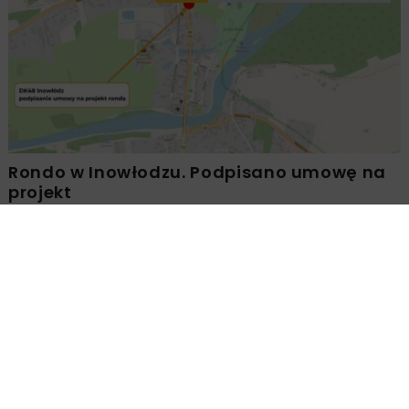
Rondo w Inowłodzu. Podpisano umowę na
projekt
Załaduj więcej...
DROGI
MOSTY
WIADOMOŚCI
1 MINUTA CZYTANIA
Trwa budowa obwodnicy