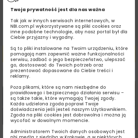
handlowej w postaci newslettera.
Twoja prywatność jest dla nas ważna
ZAPISZ MNIE
Tak jak w innych serwisach internetowych, w
NBI.com.pl wykorzystywane są pliki cookies oraz
inne podobne technologie, aby nasz portal był dla
Ciebie przyjazny i wygodny.
Są to pliki instalowane na Twoim urządzeniu, które
Powiązane artykuły
pomagają nam zapewnić ważne funkcjonalności
serwisu, zadbać o jego bezpieczeństwo, ulepszać
go, dostosować do Twoich potrzeb oraz
prezentować dopasowane do Ciebie treści i
reklamy.
HYDROTECHNIKA
INWESTYCJE
WIADOMOŚCI
Poza plikami, które są nam niezbędne do
prawidłowego i bezpiecznego działania serwisu –
są także takie, które wymagają Twojej zgody.
Każda udzielona zgoda poprawi Twoje
doświadczenia jeśli jesteś naszym Użytkownikiem.
Zgoda na pliki cookies jest dobrowolna i można ją
wycofać w dowolnym momencie.
Administratorem Twoich danych osobowych jest
Dotacja na przygotowanie inwestycji
nbi med!a z siedzibą w Krakowie, a w niektórych