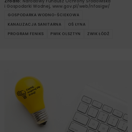
Źródło:
Narodowy Fundusz Ochrony Środowiska
i Gospodarki Wodnej, www.gov.pl/web/nfosigw/
GOSPODARKA WODNO-ŚCIEKOWA
KANALIZACJA SANITARNA
OŚ ŁYNA
PROGRAM FENIKS
PWIK OLSZTYN
ZWIK ŁÓDŹ