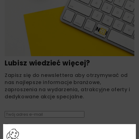
Lubisz wiedzieć więcej?
Zapisz się do newslettera aby otrzymywać od
nas najlepsze informacje branżowe,
zaproszenia na wydarzenia, atrakcyjne oferty i
dedykowane akcje specjalne.
Zapoznałam/em się z
Polityką Prywatności
i
Regulaminem
oraz wyrażam zgodę na otrzymywanie na
podany przeze mnie adres e-mail korespondencji