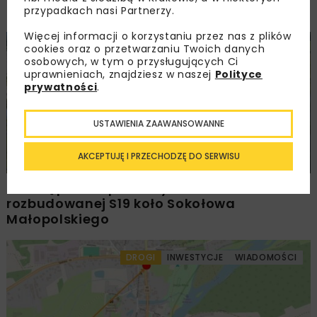
na rzece Kierwiny
przypadkach nasi Partnerzy.
Więcej informacji o korzystaniu przez nas z plików
cookies oraz o przetwarzaniu Twoich danych
DROGI
MOSTY
INWESTYCJE
WIADOMOŚCI
osobowych, w tym o przysługujących Ci
uprawnieniach, znajdziesz w naszej
Polityce
prywatności
.
USTAWIENIA ZAAWANSOWANNE
AKCEPTUJĘ I PRZECHODZĘ DO SERWISU
Udostępniono pierwszy odcinek
rozbudowanej S19 koło Sokołowa
Małopolskiego
DROGI
INWESTYCJE
WIADOMOŚCI