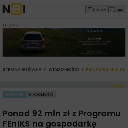
Branże
REKLAMA
STRONA GŁÓWNA
WIADOMOŚCI
PONAD 92 MLN ZŁ
< Cofnij
WOD-KAN
WIADOMOŚCI
Ponad 92 mln zł z Programu
FEnIKS na gospodarkę