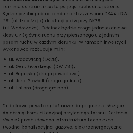
i ominie centrum miasta po jego zachodniej stronie.
Będzie przebiegać od ronda na skrzyżowaniu DK44 i DW
781 (ul. 1-go Maja) do stacji paliw przy DK28
(ul. Wadowicka). Odcinek będzie drogą jednojezdniową
klasy GP (główna ruchu przyspieszonego), z jednym
pasem ruchu w każdym kierunku. W ramach inwestycji
wykonawca rozbuduje m.in.:
ul. Wadowicką (DK28),
ul. Gen. Sikorskiego (DW 781),
ul. Bugajską (droga powiatowa),
ul. Jana Pawła II (droga gminna)
ul. Hallera (droga gminna).
Dodatkowo powstaną też nowe drogi gminne, służące
do obsługi komunikacyjnej przyległego terenu. Zostanie
również przebudowana infrastruktura techniczna
(wodna, kanalizacyjna, gazowa, elektroenergetyczna