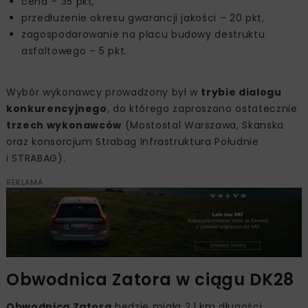
cena – 35 pkt,
przedłużenie okresu gwarancji jakości – 20 pkt,
zagospodarowanie na placu budowy destruktu
asfaltowego – 5 pkt.
Wybór wykonawcy prowadzony był w
trybie dialogu
konkurencyjnego
, do którego zaproszono ostatecznie
trzech wykonawców
(Mostostal Warszawa, Skanska
oraz konsorcjum Strabag Infrastruktura Południe
i STRABAG).
REKLAMA
Obwodnica Zatora w ciągu DK28
Obwodnica Zatora
będzie miała 2,1 km długości