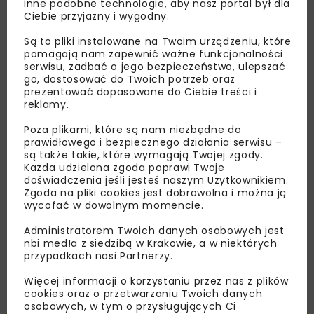
inne podobne technologie, aby nasz portal był dla
Ciebie przyjazny i wygodny.
Lubisz wiedzieć więcej?
Są to pliki instalowane na Twoim urządzeniu, które
pomagają nam zapewnić ważne funkcjonalności
Zapisz się do newslettera aby otrzymywać od
serwisu, zadbać o jego bezpieczeństwo, ulepszać
go, dostosować do Twoich potrzeb oraz
nas najlepsze informacje branżowe,
prezentować dopasowane do Ciebie treści i
zaproszenia na wydarzenia, atrakcyjne oferty i
reklamy.
dedykowane akcje specjalne.
Poza plikami, które są nam niezbędne do
prawidłowego i bezpiecznego działania serwisu –
są także takie, które wymagają Twojej zgody.
Każda udzielona zgoda poprawi Twoje
doświadczenia jeśli jesteś naszym Użytkownikiem.
Zapoznałam/em się z
Polityką Prywatności
i
Regulaminem
oraz wyrażam zgodę na otrzymywanie na
Zgoda na pliki cookies jest dobrowolna i można ją
podany przeze mnie adres e-mail korespondencji
wycofać w dowolnym momencie.
handlowej w postaci newslettera.
Administratorem Twoich danych osobowych jest
nbi med!a z siedzibą w Krakowie, a w niektórych
ZAPISZ MNIE
przypadkach nasi Partnerzy.
Więcej informacji o korzystaniu przez nas z plików
cookies oraz o przetwarzaniu Twoich danych
osobowych, w tym o przysługujących Ci