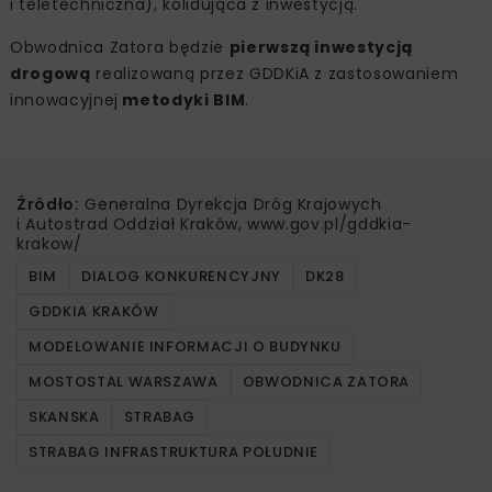
i teletechniczna), kolidująca z inwestycją.
Obwodnica Zatora będzie
pierwszą inwestycją
drogową
realizowaną przez GDDKiA z zastosowaniem
innowacyjnej
metodyki BIM
.
Źródło:
Generalna Dyrekcja Dróg Krajowych
i Autostrad Oddział Kraków, www.gov.pl/gddkia-
krakow/
BIM
DIALOG KONKURENCYJNY
DK28
GDDKIA KRAKÓW
MODELOWANIE INFORMACJI O BUDYNKU
MOSTOSTAL WARSZAWA
OBWODNICA ZATORA
SKANSKA
STRABAG
STRABAG INFRASTRUKTURA POŁUDNIE