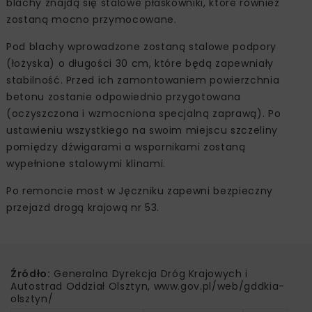
blachy znajdą się stalowe płaskowniki, które również
zostaną mocno przymocowane.
Pod blachy wprowadzone zostaną stalowe podpory
(łożyska) o długości 30 cm, które będą zapewniały
stabilność. Przed ich zamontowaniem powierzchnia
betonu zostanie odpowiednio przygotowana
(oczyszczona i wzmocniona specjalną zaprawą). Po
ustawieniu wszystkiego na swoim miejscu szczeliny
pomiędzy dźwigarami a wspornikami zostaną
wypełnione stalowymi klinami.
Po remoncie most w Jęczniku zapewni bezpieczny
przejazd drogą krajową nr 53.
Źródło:
Generalna Dyrekcja Dróg Krajowych i
Autostrad Oddział Olsztyn, www.gov.pl/web/gddkia-
olsztyn/