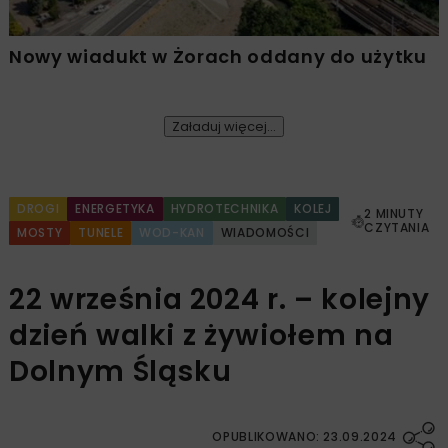
Nowy wiadukt w Żorach oddany do użytku
Załaduj więcej...
DROGI
ENERGETYKA
HYDROTECHNIKA
KOLEJ
2 MINUTY
CZYTANIA
MOSTY
TUNELE
WOD-KAN
WIADOMOŚCI
22 września 2024 r. – kolejny
dzień walki z żywiołem na
Dolnym Śląsku
OPUBLIKOWANO: 23.09.2024