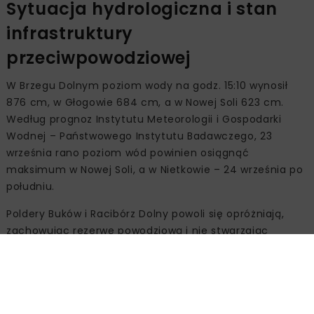
Sytuacja hydrologiczna i stan
infrastruktury
przeciwpowodziowej
W Brzegu Dolnym poziom wody na godz. 15:10 wynosił
876 cm, w Głogowie 684 cm, a w Nowej Soli 623 cm.
Według prognoz Instytutu Meteorologii i Gospodarki
Wodnej – Państwowego Instytutu Badawczego, 23
września rano poziom wód powinien osiągnąć
maksimum w Nowej Soli, a w Nietkowie – 24 września po
południu.
Poldery Buków i Racibórz Dolny powoli się opróżniają,
zachowując rezerwę powodziową i nie stwarzając
zagrożenia. Wody Polskie uzgodniły z Tauronem
stopniowe spuszczanie wody ze zbiornika Lubachów,
położonego przed Mietkowem. W zbiorniku Nysa
Otmuchów ograniczono odpływ. We Wrocławiu działają