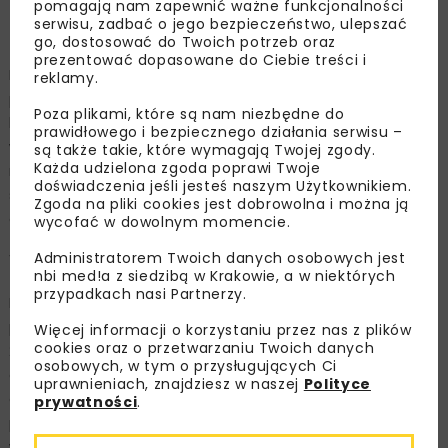
pomagają nam zapewnić ważne funkcjonalności
www.ztm.waw.pl
serwisu, zadbać o jego bezpieczeństwo, ulepszać
go, dostosować do Twoich potrzeb oraz
prezentować dopasowane do Ciebie treści i
Linia M4 połączy Tarchomin z Wilanowem. Według
reklamy.
przyjętych założeń będzie najdłuższą w Warszawie – ma
Poza plikami, które są nam niezbędne do
liczyć 26 km i 23 stacje. Osiem przystanków zostanie
prawidłowego i bezpiecznego działania serwisu –
wyposażonych w komory torów odstawczych. W ramach
są także takie, które wymagają Twojej zgody.
Każda udzielona zgoda poprawi Twoje
nowego odcinka powinna powstać również kolejna
doświadczenia jeśli jesteś naszym Użytkownikiem.
stacja techniczno-postojowa oraz nowa centralna
Zgoda na pliki cookies jest dobrowolna i można ją
dyspozytornia.
wycofać w dowolnym momencie.
Wybranie najlepszej oferty
Administratorem Twoich danych osobowych jest
nbi med!a z siedzibą w Krakowie, a w niektórych
przypadkach nasi Partnerzy.
Przetarg na wyłonienie wykonawcy prac
przedprojektowych linii M4 został ogłoszony w marcu
Więcej informacji o korzystaniu przez nas z plików
cookies oraz o przetwarzaniu Twoich danych
2024 r. Krajowa Izba Odwoławcza 14 sierpnia 2024 r.
osobowych, w tym o przysługujących Ci
oddaliła odwołanie spółki ILF Consulting Engineers Polska
uprawnieniach, znajdziesz w naszej
Polityce
od wyboru najkorzystniejszej oferty. Tym samym KIO
prywatności
.
potwierdziła poprawność przeprowadzenia procedury
wyboru najkorzystniejszej oferty, złożonej przez spółkę