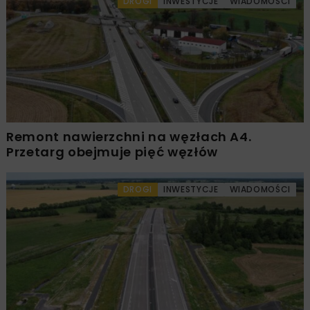
DROGI
INWESTYCJE
WIADOMOŚCI
Remont nawierzchni na węzłach A4.
Przetarg obejmuje pięć węzłów
DROGI
INWESTYCJE
WIADOMOŚCI