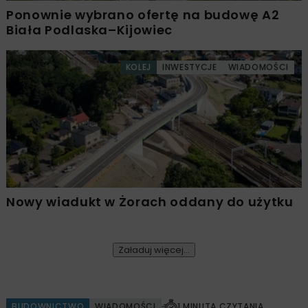
Ponownie wybrano ofertę na budowę A2
Biała Podlaska–Kijowiec
KOLEJ
INWESTYCJE
WIADOMOŚCI
Nowy wiadukt w Żorach oddany do użytku
Załaduj więcej...
BUDOWNICTWO
WIADOMOŚCI
1 MINUTA CZYTANIA