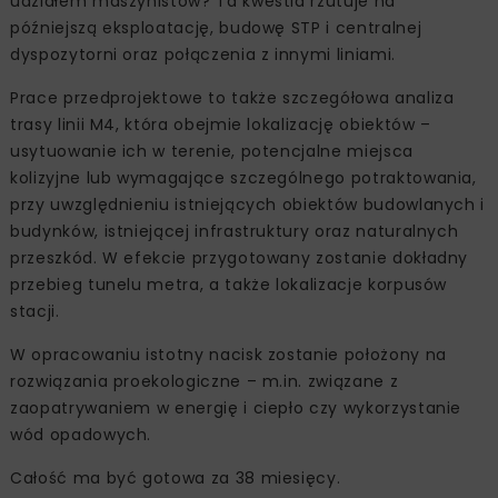
udziałem maszynistów? Ta kwestia rzutuje na
późniejszą eksploatację, budowę STP i centralnej
dyspozytorni oraz połączenia z innymi liniami.
Prace przedprojektowe to także szczegółowa analiza
trasy linii M4, która obejmie lokalizację obiektów –
usytuowanie ich w terenie, potencjalne miejsca
kolizyjne lub wymagające szczególnego potraktowania,
przy uwzględnieniu istniejących obiektów budowlanych i
budynków, istniejącej infrastruktury oraz naturalnych
przeszkód. W efekcie przygotowany zostanie dokładny
przebieg tunelu metra, a także lokalizacje korpusów
stacji.
W opracowaniu istotny nacisk zostanie położony na
rozwiązania proekologiczne – m.in. związane z
zaopatrywaniem w energię i ciepło czy wykorzystanie
wód opadowych.
Całość ma być gotowa za 38 miesięcy.