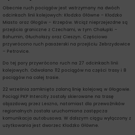
Obecnie ruch pociągów jest wstrzymany na dwóch
odcinkach linii kolejowych: Kłodzko Główne – Kłodzko
Miasto oraz Głogów – Krzepów. Wciąż nieprzejezdne są
przejścia graniczne z Czechami, w tym Chałupki –
Bohumin, Głuchołazy oraz Cieszyn. Częściowo
przywrócono ruch pasażerski na przejściu Zebrzydowice
– Petrovice.
Do tej pory przywrócono ruch na 27 odcinkach linii
kolejowych. Odwołano 112 pociągów na części trasy i 8
pociągów na całej trasie.
22 września zamknięto zalaną linię kolejową w Głogowie.
Pociągi PKP Intercity zostały skierowane na trasę
objazdową przez Leszno, natomiast dla przewoźników
regionalnych została uruchomiona zastępcza
komunikacja autobusowa. W dalszym ciągu wyłączony z
użytkowania jest dworzec Kłodzko Główne.