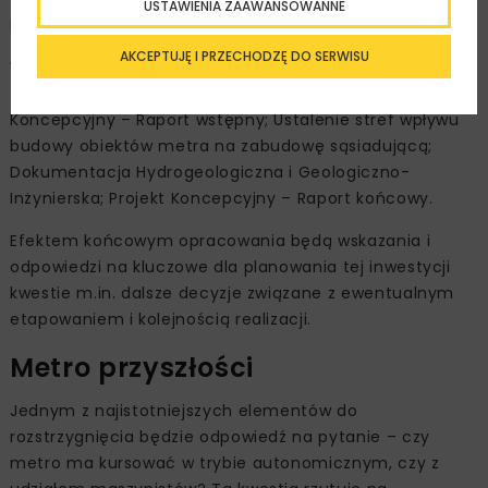
USTAWIENIA ZAAWANSOWANNE
Metroprojekt.
AKCEPTUJĘ I PRZECHODZĘ DO SERWISU
W ramach prac przedprojektowych przygotowana
zostanie następująca dokumentacja: Projekt
Koncepcyjny – Raport wstępny; Ustalenie stref wpływu
budowy obiektów metra na zabudowę sąsiadującą;
Dokumentacja Hydrogeologiczna i Geologiczno-
Inżynierska; Projekt Koncepcyjny – Raport końcowy.
Efektem końcowym opracowania będą wskazania i
odpowiedzi na kluczowe dla planowania tej inwestycji
kwestie m.in. dalsze decyzje związane z ewentualnym
etapowaniem i kolejnością realizacji.
Metro przyszłości
Jednym z najistotniejszych elementów do
rozstrzygnięcia będzie odpowiedź na pytanie – czy
metro ma kursować w trybie autonomicznym, czy z