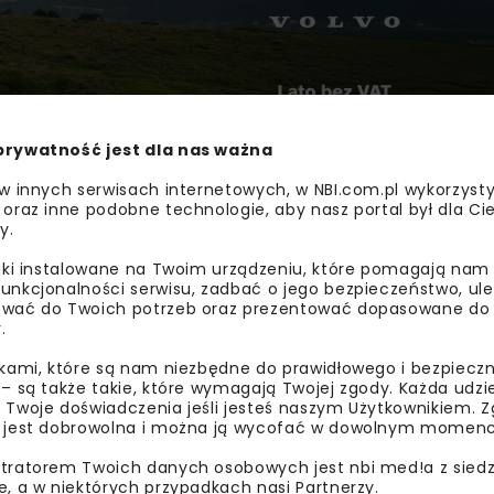
prywatność jest dla nas ważna
 w innych serwisach internetowych, w NBI.com.pl wykorzysty
 oraz inne podobne technologie, aby nasz portal był dla Cie
y.
liki instalowane na Twoim urządzeniu, które pomagają nam
otyczących działalności obu instytucji, a także gotowość
unkcjonalności serwisu, zadbać o jego bezpieczeństwo, ul
ji warsztatów, sympozjów oraz innych form upowszechniani
wać do Twoich potrzeb oraz prezentować dopasowane do Ci
.
batymetrycznych i sonarowych, a także do elektronicznych
ikami, które są nam niezbędne do prawidłowego i bezpieczn
 BHMW. Informacje te będą wykorzystywane przez Instytut 
 – są także takie, które wymagają Twojej zgody. Każda udz
ch Rzeczypospolitej Polskiej.
 Twoje doświadczenia jeśli jesteś naszym Użytkownikiem. Zg
 jest dobrowolna i można ją wycofać w dowolnym momenc
ym charakterze dna morskiego, sklasyfikowane zgodnie z 
tratorem Twoich danych osobowych jest nbi med!a z siedz
ykorzystania w tworzonych produktach kartograficznych.
e, a w niektórych przypadkach nasi Partnerzy.