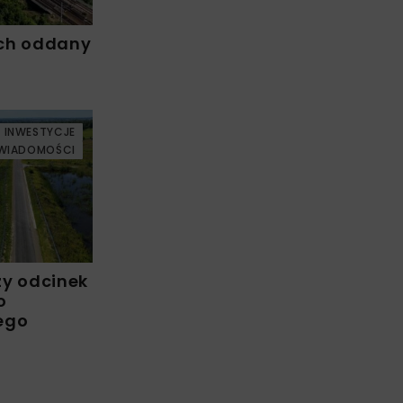
ch oddany
INWESTYCJE
WIADOMOŚCI
zy odcinek
o
ego