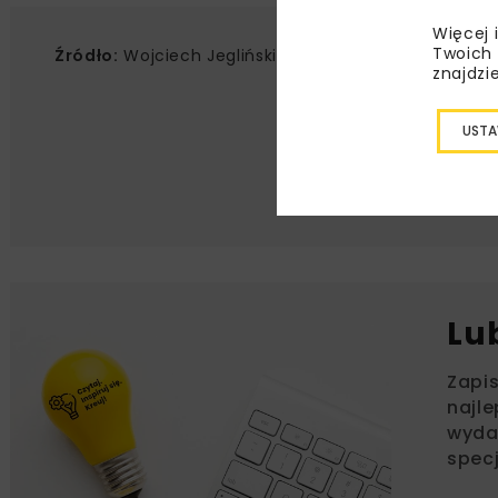
Więcej 
Twoich 
Źródło:
Wojciech Jegliński, www.pgi.gov.pl
znajdzi
USTA
Lu
Zapi
najle
wydar
specj