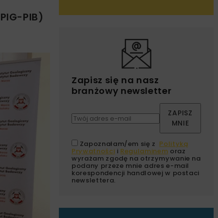
PIG-PIB)
Zapisz się na nasz
branżowy newsletter
ZAPISZ
MNIE
Zapoznałam/em się z
Polityką
Prywatności
i
Regulaminem
oraz
wyrażam zgodę na otrzymywanie na
podany przeze mnie adres e-mail
korespondencji handlowej w postaci
newslettera.