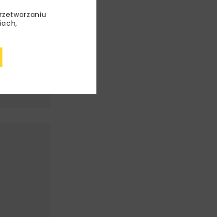
przetwarzaniu
iach,
NEJ
T
-PIB