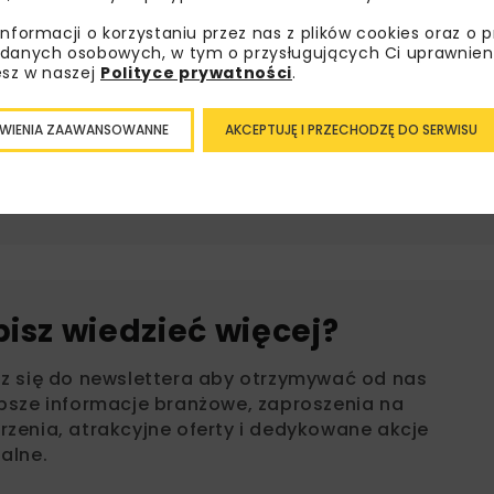
informacji o korzystaniu przez nas z plików cookies oraz o 
danych osobowych, w tym o przysługujących Ci uprawnien
BHMW
BIURO HYDROGRAFICZNE MARYNARKI WOJEN
esz w naszej
Polityce prywatności
.
PAŃSTWOWY INSTYTUT GEOLOGICZNY - PAŃSTWOWY INSTYTU
WIENIA ZAAWANSOWANNE
AKCEPTUJĘ I PRZECHODZĘ DO SERWISU
BADAWCZY
PIG
bisz wiedzieć więcej?
sz się do newslettera aby otrzymywać od nas
psze informacje branżowe, zaproszenia na
zenia, atrakcyjne oferty i dedykowane akcje
alne.