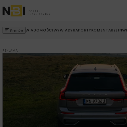
WIADOMOŚCI
WYWIADY
RAPORTY
KOMENTARZE
INW
Branże
REKLAMA