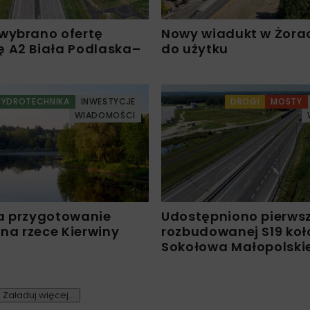
wybrano ofertę
Nowy wiadukt w Żora
 A2 Biała Podlaska–
do użytku
HYDROTECHNIKA
INWESTYCJE
DROGI
MOSTY
WIADOMOŚCI
a przygotowanie
Udostępniono pierws
 na rzece Kierwiny
rozbudowanej S19 koł
Sokołowa Małopolski
Załaduj więcej...