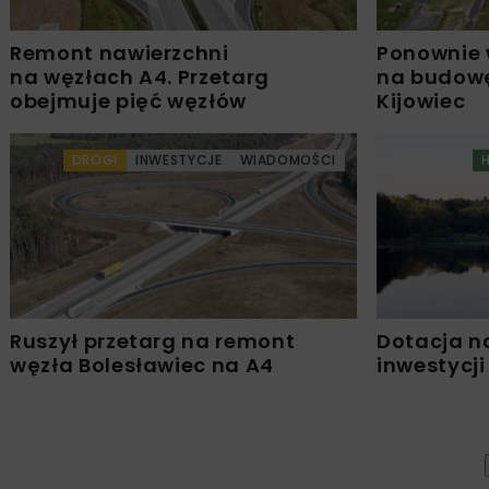
Remont nawierzchni
Ponownie 
na węzłach A4. Przetarg
na budowę
obejmuje pięć węzłów
Kijowiec
DROGI
INWESTYCJE
WIADOMOŚCI
Ruszył przetarg na remont
Dotacja n
węzła Bolesławiec na A4
inwestycji