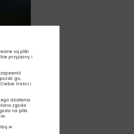
wane są pliki
bie przyjazny i
 zapewnić
 do wspólnego
epszać go,
a wiedzy.
ebie treści i
 wersji
ego działania
do realizacji
ielona zgoda
oda na pliki
ie.
wymaganiami
ibą w