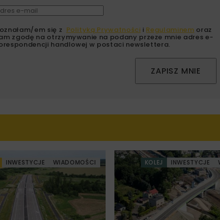
oznałam/em się z
Polityką Prywatności
i
Regulaminem
oraz
am zgodę na otrzymywanie na podany przeze mnie adres e-
orespondencji handlowej w postaci newslettera.
ZAPISZ MNIE
INWESTYCJE
WIADOMOŚCI
KOLEJ
INWESTYCJE