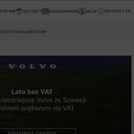
ZALOGUJ SIĘ
YN NBI
AUTORZY
KALENDARIUM
SKLEP
LNE
FOTOGALERIE
FILMY