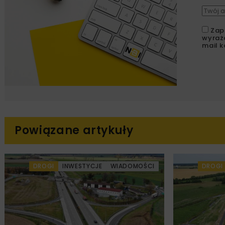
Zap
wyraż
mail k
Powiązane artykuły
DROGI
INWESTYCJE
WIADOMOŚCI
DROGI