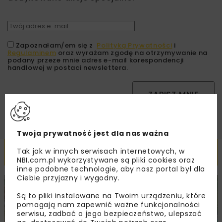
Zapoznałam/em się z
Polityką Prywatności
i
Regulaminem
oraz wyrażam zgodę na otrzymywanie na
podany przeze mnie adres e-mail korespondencji
handlowej w postaci newslettera.
ZAPISZ MNIE
Twoja prywatność jest dla nas ważna
Powiązane artykuły
Tak jak w innych serwisach internetowych, w
NBI.com.pl wykorzystywane są pliki cookies oraz
inne podobne technologie, aby nasz portal był dla
Ciebie przyjazny i wygodny.
DROGI
INWESTYCJE
WIADOMOŚCI
Są to pliki instalowane na Twoim urządzeniu, które
pomagają nam zapewnić ważne funkcjonalności
serwisu, zadbać o jego bezpieczeństwo, ulepszać