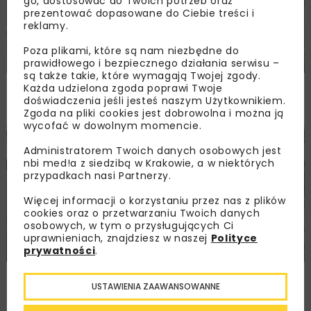
go, dostosować do Twoich potrzeb oraz
prezentować dopasowane do Ciebie treści i
reklamy.
Poza plikami, które są nam niezbędne do
prawidłowego i bezpiecznego działania serwisu –
są także takie, które wymagają Twojej zgody.
Remont nawierzchni na węzłach A4.
Każda udzielona zgoda poprawi Twoje
Przetarg obejmuje pięć węzłów
doświadczenia jeśli jesteś naszym Użytkownikiem.
Zgoda na pliki cookies jest dobrowolna i można ją
wycofać w dowolnym momencie.
DROGI
INWESTYCJE
WIADOMOŚCI
Administratorem Twoich danych osobowych jest
nbi med!a z siedzibą w Krakowie, a w niektórych
przypadkach nasi Partnerzy.
Więcej informacji o korzystaniu przez nas z plików
cookies oraz o przetwarzaniu Twoich danych
osobowych, w tym o przysługujących Ci
uprawnieniach, znajdziesz w naszej
Polityce
prywatności
.
Ponownie wybrano ofertę na budowę A2
USTAWIENIA ZAAWANSOWANNE
Biała Podlaska–Kijowiec