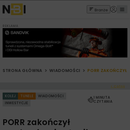
Branże
REKLAMA
STRONA GŁÓWNA
WIADOMOŚCI
PORR ZAKOŃCZYŁ 
< Cofnij
KOLEJ
TUNELE
WIADOMOŚCI
1 MINUTA
CZYTANIA
INWESTYCJE
PORR zakończył