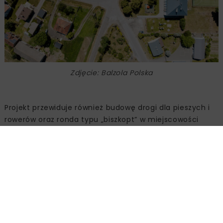
Zdjęcie: Balzola Polska
Projekt przewiduje również budowę drogi dla pieszych i
rowerów oraz ronda typu „biszkopt” w miejscowości
Skrzeszewy. Zakres obejmuje także przebudowę sieci
wodociągowych, telekomunikacyjnych i
elektroenergetycznych, wykonanie odwodnienia oraz
prac melioracyjnych. Ostatnim etapem będzie montaż
urządzeń bezpieczeństwa ruchu drogowego,
wprowadzenie docelowej organizacji ruchu oraz
wykonanie nowego oznakowania pionowego i
poziomego.