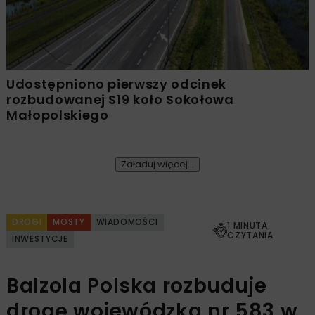
Udostępniono pierwszy odcinek
rozbudowanej S19 koło Sokołowa
Małopolskiego
Załaduj więcej...
DROGI
MOSTY
WIADOMOŚCI
1 MINUTA
CZYTANIA
INWESTYCJE
Balzola Polska rozbuduje
drogę wojewódzką nr 583 w