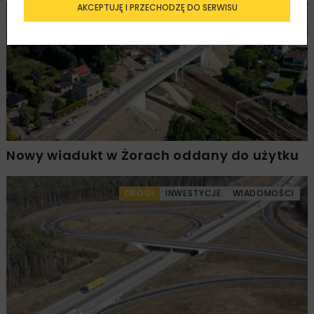
AKCEPTUJĘ I PRZECHODZĘ DO SERWISU
KOLEJ
INWESTYCJE
WIADOMOŚCI
Nowy wiadukt w Żorach oddany do użytku
DROGI
INWESTYCJE
WIADOMOŚCI