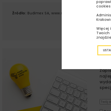
poprawi
cookies
Źródło:
Budimex SA, www.media.budimex.pl
Adminis
Krakowi
Więcej 
Twoich 
znajdzi
USTA
Lu
Zapi
najle
wydar
specj