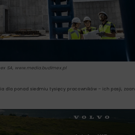
mex SA, www.media.budimex.pl
a dla ponad siedmiu tysięcy pracowników – ich pasji, zaa