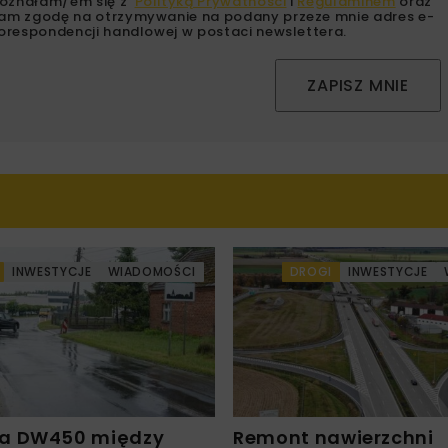
oznałam/em się z
Polityką Prywatności
i
Regulaminem
oraz
am zgodę na otrzymywanie na podany przeze mnie adres e-
orespondencji handlowej w postaci newslettera.
ZAPISZ MNIE
INWESTYCJE
WIADOMOŚCI
DROGI
INWESTYCJE
a DW450 między
Remont nawierzchni