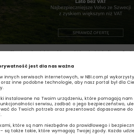
syfikacja usług jak i rynków na których działa firma. Bud
ach należał do grona tzw. blue chipów (przyp. do 2004 roku
prywatność jest dla nas ważna
iczby emitentów na giełdzie, spółka należała do mniejszych
ę również Budimex. Od 15 lat regularnie Grupa dzieli się zy
 w innych serwisach internetowych, w NBI.com.pl wykorzysty
ryzuje się wieloletnią rentownością i stabilnym biznesem. 
 oraz inne podobne technologie, aby nasz portal był dla Cie
y.
teresariuszy i środowiska. Budimex dziękuje, swoim ludzio
ufanie i wsparcie, które są motorem napędowym rozwoju G
liki instalowane na Twoim urządzeniu, które pomagają nam
unkcjonalności serwisu, zadbać o jego bezpieczeństwo, ul
enie pozycji na krajowym rynku giełdowym. Dołączenie do 
wać do Twoich potrzeb oraz prezentować dopasowane do Ci
i. Budimex jest przekonany, że dzięki obecność w indeksie 
.
cznych. To także odpowiedzialność i zobowiązanie za rozw
ikami, które są nam niezbędne do prawidłowego i bezpieczn
ex jest istotną częścią.
 – są także takie, które wymagają Twojej zgody. Każda udz