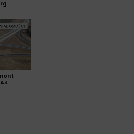
arg
w
WIADOMOŚCI
emont
 A4