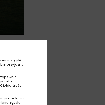
imex
). Później
 krajowych
skiem
wane są pliki
Grupa robi
bie przyjazny i
m,
rupy.
 zapewnić
epszać go,
tego grona
ebie treści i
WIG20 zyska
ój polskiego
ego działania
ielona zgoda