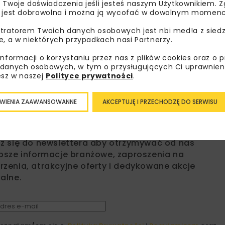
 Twoje doświadczenia jeśli jesteś naszym Użytkownikiem. Zg
 jest dobrowolna i można ją wycofać w dowolnym momenc
tratorem Twoich danych osobowych jest nbi med!a z siedz
BUDIMEX
FBSERWIS
GRUPA BUDI
e, a w niektórych przypadkach nasi Partnerzy.
INDEKS WIG-20
MOSTOSTAL KRAKÓW
WIG
informacji o korzystaniu przez nas z plików cookies oraz o 
danych osobowych, w tym o przysługujących Ci uprawnien
esz w naszej
Polityce prywatności
.
WIENIA ZAAWANSOWANNE
AKCEPTUJĘ I PRZECHODZĘ DO SERWISU
bisz wiedzieć więcej?
sz się do newslettera aby otrzymywać od nas
psze informacje branżowe, zaproszenia na
zenia, atrakcyjne oferty i dedykowane akcje
alne.