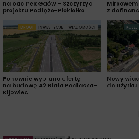
na odcinek Gdów – Szczyrzyc
Mirkowem
projektu Podłęże–Piekiełko
z dofinan
DROGI
INWESTYCJE
WIADOMOŚCI
KOLEJ
Ponownie wybrano ofertę
Nowy wiad
na budowę A2 Biała Podlaska–
do użytku
Kijowiec