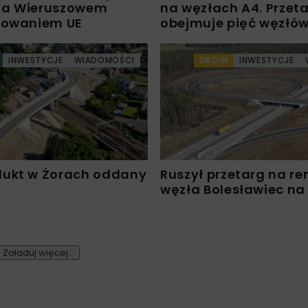
 a Wieruszowem
na węzłach A4. Przet
sowaniem UE
obejmuje pięć węzłó
INWESTYCJE
WIADOMOŚCI
DROGI
INWESTYCJE
ukt w Żorach oddany
Ruszył przetarg na r
węzła Bolesławiec na
Załaduj więcej...