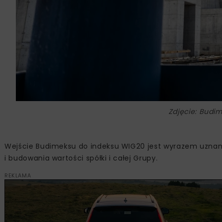
Zdjęcie: Budi
Wejście Budimeksu do indeksu WIG20 jest wyrazem uznani
i budowania wartości spółki i całej Grupy.
REKLAMA