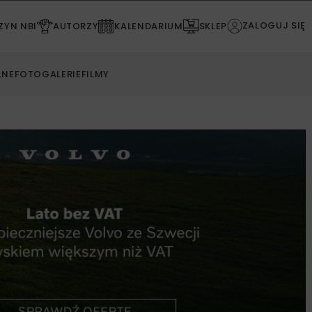
ZALOGUJ SIĘ
YN NBI
AUTORZY
KALENDARIUM
SKLEP
LNE
FOTOGALERIE
FILMY