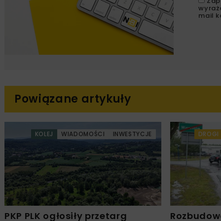
Zap
wyraż
mail k
Powiązane artykuły
KOLEJ
WIADOMOŚCI
INWESTYCJE
DROGI
PKP PLK ogłosiły przetarg
Rozbudow