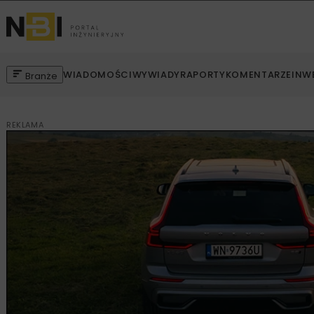
WIADOMOŚCI
WYWIADY
RAPORTY
KOMENTARZE
INW
Branże
REKLAMA