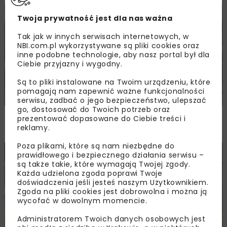
KOLEJ
WIADOMOŚCI
INWESTYCJE
Twoja prywatność jest dla nas ważna
Tak jak w innych serwisach internetowych, w
NBI.com.pl wykorzystywane są pliki cookies oraz
inne podobne technologie, aby nasz portal był dla
Ciebie przyjazny i wygodny.
Są to pliki instalowane na Twoim urządzeniu, które
pomagają nam zapewnić ważne funkcjonalności
serwisu, zadbać o jego bezpieczeństwo, ulepszać
go, dostosować do Twoich potrzeb oraz
PKP PLK ogłosiły przetarg na odcinek Gdów
prezentować dopasowane do Ciebie treści i
– Szczyrzyc projektu Podłęże–Piekiełko
reklamy.
Poza plikami, które są nam niezbędne do
prawidłowego i bezpiecznego działania serwisu –
DROGI
INWESTYCJE
WIADOMOŚCI
są także takie, które wymagają Twojej zgody.
Każda udzielona zgoda poprawi Twoje
doświadczenia jeśli jesteś naszym Użytkownikiem.
Zgoda na pliki cookies jest dobrowolna i można ją
wycofać w dowolnym momencie.
Administratorem Twoich danych osobowych jest