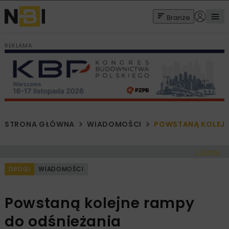
Branże
REKLAMA
STRONA GŁÓWNA
WIADOMOŚCI
POWSTANĄ KOLEJN
< Cofnij
DROGI
WIADOMOŚCI
Powstaną kolejne rampy
do odśnieżania