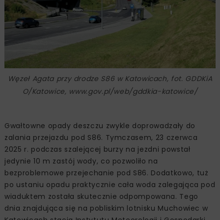
Węzeł Agata przy drodze S86 w Katowicach, fot. GDDKiA
O/Katowice, www.gov.pl/web/gddkia-katowice/
Gwałtowne opady deszczu zwykle doprowadzały do
zalania przejazdu pod S86. Tymczasem, 23 czerwca
2025 r. podczas szalejącej burzy na jezdni powstał
jedynie 10 m zastój wody, co pozwoliło na
bezproblemowe przejechanie pod S86. Dodatkowo, tuż
po ustaniu opadu praktycznie cała woda zalegająca pod
wiaduktem została skutecznie odpompowana. Tego
dnia znajdująca się na pobliskim lotnisku Muchowiec w
Katowicach stacja Instytutu Meteorologii i Gospodarki