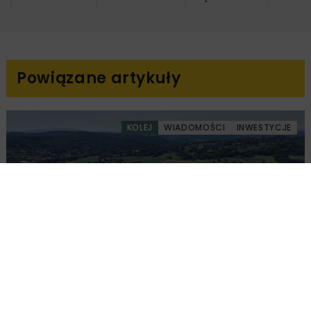
Powiązane artykuły
KOLEJ
WIADOMOŚCI
INWESTYCJE
PKP PLK ogłosiły przetarg na odcinek Gdów
– Szczyrzyc projektu Podłęże–Piekiełko