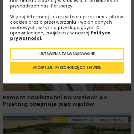
nbi med!a z siedzibą w Krakowie, a w niektórych
przypadkach nasi Partnerzy.
Rozbudowa DW450 między Mirkowem
Więcej informacji o korzystaniu przez nas z plików
a Wieruszowem z dofinansowaniem UE
cookies oraz o przetwarzaniu Twoich danych
osobowych, w tym o przysługujących Ci
uprawnieniach, znajdziesz w naszej
Polityce
prywatności
.
DROGI
INWESTYCJE
WIADOMOŚCI
USTAWIENIA ZAAWANSOWANNE
AKCEPTUJĘ I PRZECHODZĘ DO SERWISU
Remont nawierzchni na węzłach A4.
Przetarg obejmuje pięć węzłów
DROGI
INWESTYCJE
WIADOMOŚCI