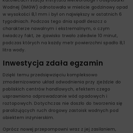
Wodnej (IMGW) odnotowała w mieście godzinowy opad
w wysokości 8,1 mm i był on największy w ostatnich 6
tygodniach. Podczas tego dnia spadł deszcz o
charakterze nawalnym i ekstremalnym, o czym
świadczy fakt, że zjawisko trwało zaledwie 10 minut,
podczas których na każdy metr powierzchni spadło 8,1
litra wody.
Inwestycja zdała egzamin
Dzięki temu przedsięwzięciu kompleksowo
zmodernizowano układ odwodnienia przy zjeździe do
pobliskich centrów handlowych, efektem czego
usprawniono odprowadzanie wód opadowych i
roztopowych. Dotychczas nie doszło do tworzenia się
paraliżujących ruch drogowy zastoisk wodnych pod
obiektem inżynierskim.
Oprócz nowej przepompowni wraz z jej zasilaniem,