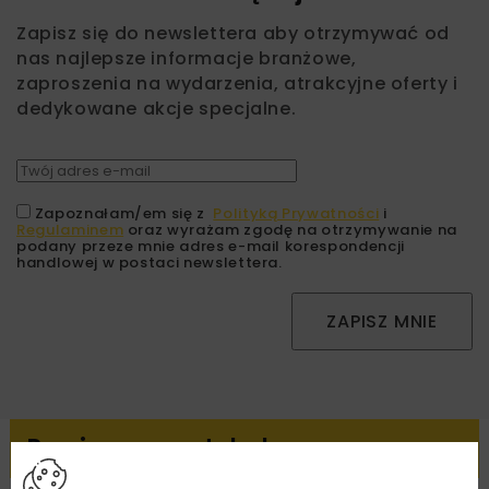
Zapisz się do newslettera aby otrzymywać od
nas najlepsze informacje branżowe,
zaproszenia na wydarzenia, atrakcyjne oferty i
dedykowane akcje specjalne.
Zapoznałam/em się z
Polityką Prywatności
i
Regulaminem
oraz wyrażam zgodę na otrzymywanie na
podany przeze mnie adres e-mail korespondencji
handlowej w postaci newslettera.
ZAPISZ MNIE
Powiązane artykuły