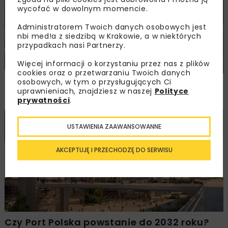
wycofać w dowolnym momencie.
Administratorem Twoich danych osobowych jest
nbi med!a z siedzibą w Krakowie, a w niektórych
przypadkach nasi Partnerzy.
Więcej informacji o korzystaniu przez nas z plików
cookies oraz o przetwarzaniu Twoich danych
osobowych, w tym o przysługujących Ci
Dziesięciu chętnych na węzeł w Jaworniku.
uprawnieniach, znajdziesz w naszej
Polityce
Ceny od 76,6 mln zł
prywatności
.
BUDOWNICTWO
DROGI
KOLEJ
TUNELE
INWESTYCJE
USTAWIENIA ZAAWANSOWANNE
WIADOMOŚCI
AKCEPTUJĘ I PRZECHODZĘ DO SERWISU
Czy Port Polska powstanie do 2032 roku?