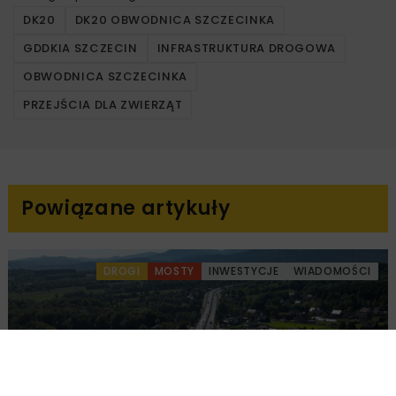
DK20
DK20 OBWODNICA SZCZECINKA
GDDKIA SZCZECIN
INFRASTRUKTURA DROGOWA
OBWODNICA SZCZECINKA
PRZEJŚCIA DLA ZWIERZĄT
Powiązane artykuły
DROGI
MOSTY
INWESTYCJE
WIADOMOŚCI