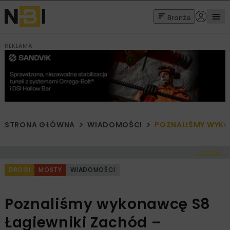
Branże
REKLAMA
STRONA GŁÓWNA
WIADOMOŚCI
POZNALIŚMY WYKO
< Cofnij
DROGI
MOSTY
WIADOMOŚCI
Poznaliśmy wykonawcę S8
Łagiewniki Zachód –