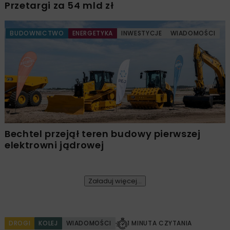
Przetargi za 54 mld zł
BUDOWNICTWO
ENERGETYKA
INWESTYCJE
WIADOMOŚCI
Bechtel przejął teren budowy pierwszej
elektrowni jądrowej
Załaduj więcej...
DROGI
KOLEJ
WIADOMOŚCI
1 MINUTA CZYTANIA