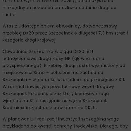
kontraktowymi w kwietniu 2025 /, co po uzyskaniu
niezbędnych pozwoleń umożliwiło oddanie drogi do
ruchu.
Wraz z udostępnieniem obwodnicy, dotychczasowy
przebieg DK20 przez Szczecinek o długości 7,3 km stracił
kategorię drogi krajowej.
Obwodnica Szczecinka w ciągu DK20 jest
jednojezdniową drogą klasy GP (główna ruchu
przyśpieszonego). Przebieg drogi został wyznaczony od
miejscowości Sitno – położonej na zachód od
Szczecinka – w kierunku wschodnim do przecięcia z S11.
W ramach inwestycji powstał nowy węzeł drogowy
Szczecinek Południe, przez który kierowcy mogą
wjechać na S11 i następnie na węźle Szczecinek
Śródmieście zjechać z powrotem na DK20.
W planowaniu i realizacji inwestycji szczególną wagę
przykładano do kwestii ochrony środowiska. Dlatego, aby