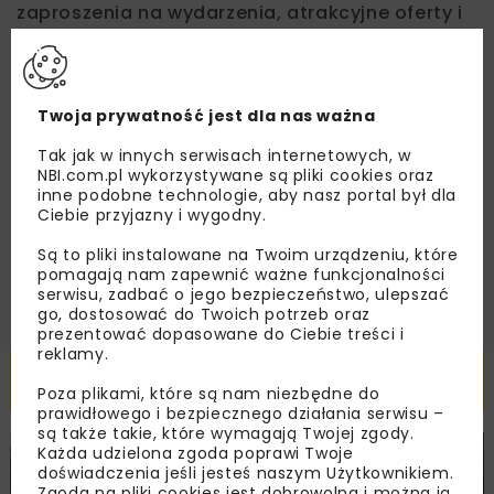
zaproszenia na wydarzenia, atrakcyjne oferty i
dedykowane akcje specjalne.
Twoja prywatność jest dla nas ważna
Zapoznałam/em się z
Polityką Prywatności
i
Tak jak w innych serwisach internetowych, w
Regulaminem
oraz wyrażam zgodę na otrzymywanie na
NBI.com.pl wykorzystywane są pliki cookies oraz
podany przeze mnie adres e-mail korespondencji
handlowej w postaci newslettera.
inne podobne technologie, aby nasz portal był dla
Ciebie przyjazny i wygodny.
ZAPISZ MNIE
Są to pliki instalowane na Twoim urządzeniu, które
pomagają nam zapewnić ważne funkcjonalności
serwisu, zadbać o jego bezpieczeństwo, ulepszać
go, dostosować do Twoich potrzeb oraz
prezentować dopasowane do Ciebie treści i
reklamy.
Powiązane artykuły
Poza plikami, które są nam niezbędne do
prawidłowego i bezpiecznego działania serwisu –
są także takie, które wymagają Twojej zgody.
Każda udzielona zgoda poprawi Twoje
DROGI
MOSTY
INWESTYCJE
WIADOMOŚCI
doświadczenia jeśli jesteś naszym Użytkownikiem.
Zgoda na pliki cookies jest dobrowolna i można ją