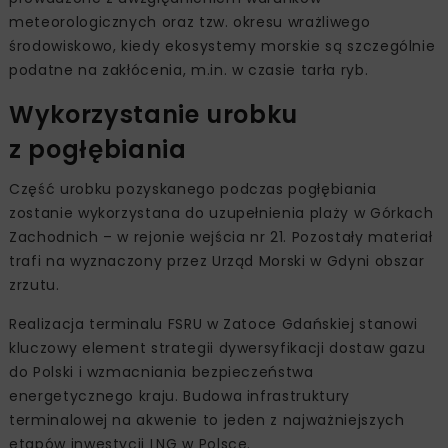
meteorologicznych oraz tzw. okresu wrażliwego
środowiskowo, kiedy ekosystemy morskie są szczególnie
podatne na zakłócenia, m.in. w czasie tarła ryb.
Wykorzystanie urobku
z pogłębiania
Część urobku pozyskanego podczas pogłębiania
zostanie wykorzystana do uzupełnienia plaży w Górkach
Zachodnich – w rejonie wejścia nr 21. Pozostały materiał
trafi na wyznaczony przez Urząd Morski w Gdyni obszar
zrzutu.
Realizacja terminalu FSRU w Zatoce Gdańskiej stanowi
kluczowy element strategii dywersyfikacji dostaw gazu
do Polski i wzmacniania bezpieczeństwa
energetycznego kraju. Budowa infrastruktury
terminalowej na akwenie to jeden z najważniejszych
etapów inwestycji LNG w Polsce.