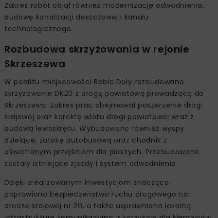
Zakres robót objął również modernizację odwodnienia,
budowę kanalizacji deszczowej i kanału
technologicznego.
Rozbudowa skrzyżowania w rejonie
Skrzeszewa
W pobliżu miejscowości Babie Doły rozbudowano
skrzyżowanie DK20 z drogą powiatową prowadzącą do
Skrzeszewa. Zakres prac obejmował poszerzenie drogi
krajowej oraz korektę wlotu drogi powiatowej wraz z
budową lewoskrętu. Wybudowano również wyspy
dzielące, zatokę autobusową oraz chodnik z
oświetlonym przejściem dla pieszych. Przebudowane
zostały istniejące zjazdy i system odwodnienia.
Dzięki zrealizowanym inwestycjom znacząco
poprawiono bezpieczeństwo ruchu drogowego na
drodze krajowej nr 20, a także usprawniono lokalną
infrastrukturę komunikacyjną, z korzyścią dla kierowców