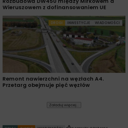
Rozbudowa DW450 między Mirkowem a
Wieruszowem z dofinansowaniem UE
DROGI
INWESTYCJE
WIADOMOŚCI
Remont nawierzchni na węzłach A4.
Przetarg obejmuje pięć węzłów
Załaduj więcej...