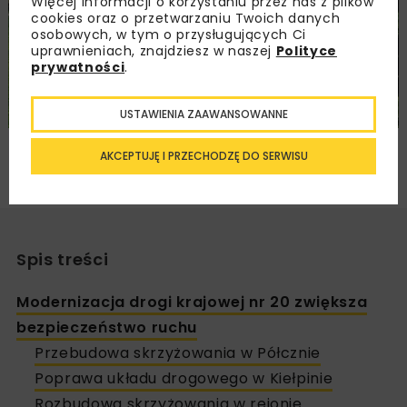
Więcej informacji o korzystaniu przez nas z plików
cookies oraz o przetwarzaniu Twoich danych
osobowych, w tym o przysługujących Ci
uprawnieniach, znajdziesz w naszej
Polityce
prywatności
.
USTAWIENIA ZAAWANSOWANNE
Poprawa układu drogowego w Kiełpinie, fot. GDDKiA
AKCEPTUJĘ I PRZECHODZĘ DO SERWISU
O/Gdańsk, www.gov.pl/web/gddkia-gdansk/
Spis treści
Modernizacja drogi krajowej nr 20 zwiększa
bezpieczeństwo ruchu
Przebudowa skrzyżowania w Półcznie
Poprawa układu drogowego w Kiełpinie
Rozbudowa skrzyżowania w rejonie