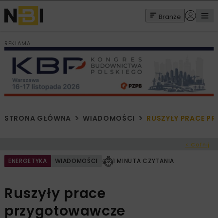
Branże
REKLAMA
STRONA GŁÓWNA
WIADOMOŚCI
RUSZYŁY PRACE P
< Cofnij
ENERGETYKA
WIADOMOŚCI
1 MINUTA CZYTANIA
Ruszyły prace
przygotowawcze