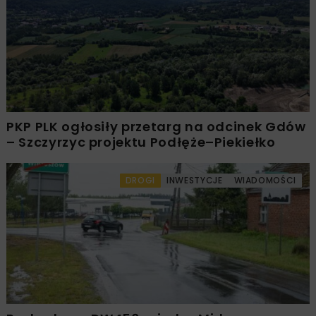
PKP PLK ogłosiły przetarg na odcinek Gdów
– Szczyrzyc projektu Podłęże–Piekiełko
DROGI
INWESTYCJE
WIADOMOŚCI