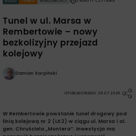
KOLEJ
TUNELE
WIADOMOŚCI
2 MINUTY CZYTANIA
Tunel w ul. Marsa w
Rembertowie – nowy
bezkolizyjny przejazd
kolejowy
Damian Karpiński
OPUBLIKOWANO: 29.07.2025
W Rembertowie powstanie tunel drogowy pod
linią kolejową nr 2 (LK2) w ciągu ul. Marsa i al.
gen. Chruściela „Montera”. Inwestycja ma