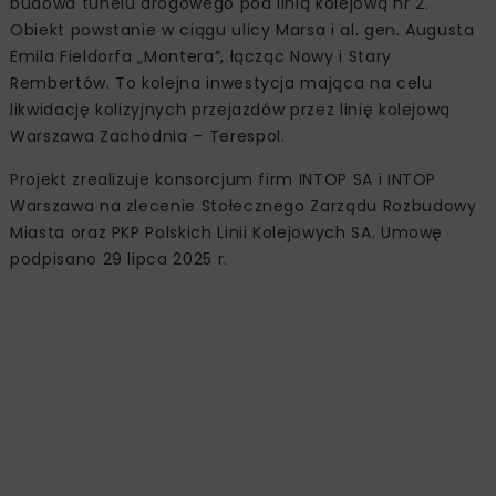
budowa tunelu drogowego pod linią kolejową nr 2.
Obiekt powstanie w ciągu ulicy Marsa i al. gen. Augusta
Emila Fieldorfa „Montera”, łącząc Nowy i Stary
Rembertów. To kolejna inwestycja mająca na celu
likwidację kolizyjnych przejazdów przez linię kolejową
Warszawa Zachodnia – Terespol.
Projekt zrealizuje konsorcjum firm INTOP SA i INTOP
Warszawa na zlecenie Stołecznego Zarządu Rozbudowy
Miasta oraz PKP Polskich Linii Kolejowych SA. Umowę
podpisano 29 lipca 2025 r.