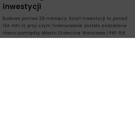
inwestycji
Budowa potrwa 29 miesięcy. Koszt inwestycji to ponad
134 mln zł, przy czym finansowanie zostało podzielone
równo pomiędzy Miasto Stołeczne Warszawa i PKP PLK
SA. Strona kolejowa ubiega się również o dofinansowanie
z Funduszu Spójności w ramach programu Fundusze
Europejskie na Infrastrukturę, Klimat, Środowisko
(FEnIKS).
PKP PLK SA opracowały studium wykonalności oraz
uzyskały decyzję środowiskową, natomiast miasto
pozyskało pozwolenie na budowę.
Zmiany w układzie drogowym i
infrastrukturze pieszej
W ramach inwestycji przewidziano także budowę
przejścia podziemnego z windami po wschodniej stronie