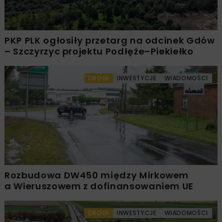
PKP PLK ogłosiły przetarg na odcinek Gdów
– Szczyrzyc projektu Podłęże–Piekiełko
DROGI
INWESTYCJE
WIADOMOŚCI
Rozbudowa DW450 między Mirkowem
a Wieruszowem z dofinansowaniem UE
DROGI
INWESTYCJE
WIADOMOŚCI