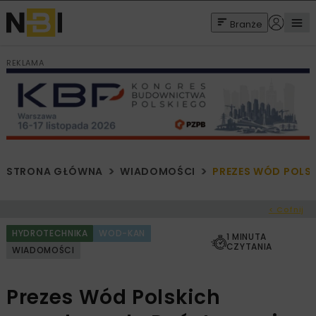
Branże
REKLAMA
STRONA GŁÓWNA
WIADOMOŚCI
PREZES WÓD POLS
< Cofnij
HYDROTECHNIKA
WOD-KAN
1 MINUTA
CZYTANIA
WIADOMOŚCI
Prezes Wód Polskich