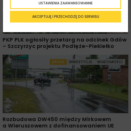
USTAWIENIA ZAAWANSOWANNE
AKCEPTUJĘ I PRZECHODZĘ DO SERWISU
PKP PLK ogłosiły przetarg na odcinek Gdów
– Szczyrzyc projektu Podłęże–Piekiełko
DROGI
INWESTYCJE
WIADOMOŚCI
Rozbudowa DW450 między Mirkowem
a Wieruszowem z dofinansowaniem UE