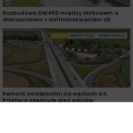
Rozbudowa DW450 między Mirkowem a
Wieruszowem z dofinansowaniem UE
DROGI
INWESTYCJE
WIADOMOŚCI
Remont nawierzchni na węzłach A4.
Przetarg obejmuje pięć węzłów
Załaduj więcej...