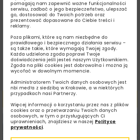
dedykowane akcje specjalne.
pomagają nam zapewnić ważne funkcjonalności
serwisu, zadbać o jego bezpieczeństwo, ulepszać
go, dostosować do Twoich potrzeb oraz
prezentować dopasowane do Ciebie treści i
reklamy.
Zapoznałam/em się z
Polityką Prywatności
i
Regulaminem
oraz wyrażam zgodę na otrzymywanie na
Poza plikami, które są nam niezbędne do
podany przeze mnie adres e-mail korespondencji
prawidłowego i bezpiecznego działania serwisu –
handlowej w postaci newslettera.
są także takie, które wymagają Twojej zgody.
Każda udzielona zgoda poprawi Twoje
doświadczenia jeśli jesteś naszym Użytkownikiem.
ZAPISZ MNIE
Zgoda na pliki cookies jest dobrowolna i można ją
wycofać w dowolnym momencie.
Administratorem Twoich danych osobowych jest
nbi med!a z siedzibą w Krakowie, a w niektórych
przypadkach nasi Partnerzy.
Powiązane artykuły
Więcej informacji o korzystaniu przez nas z plików
cookies oraz o przetwarzaniu Twoich danych
osobowych, w tym o przysługujących Ci
uprawnieniach, znajdziesz w naszej
Polityce
KOLEJ
WIADOMOŚCI
INWESTYCJE
prywatności
.