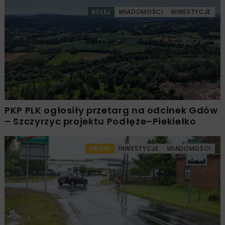
KOLEJ
WIADOMOŚCI
INWESTYCJE
PKP PLK ogłosiły przetarg na odcinek Gdów
– Szczyrzyc projektu Podłęże–Piekiełko
DROGI
INWESTYCJE
WIADOMOŚCI