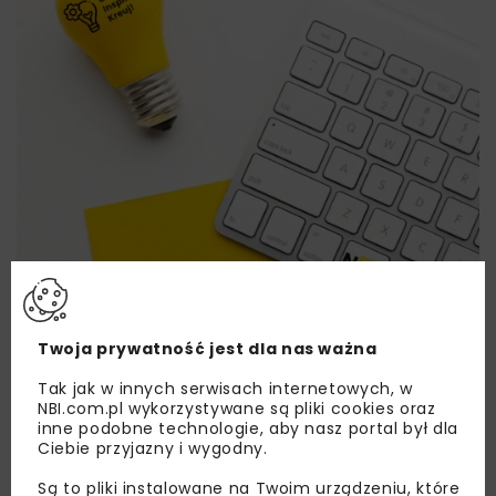
Twoja prywatność jest dla nas ważna
Lubisz wiedzieć więcej?
Tak jak w innych serwisach internetowych, w
NBI.com.pl wykorzystywane są pliki cookies oraz
Zapisz się do newslettera aby otrzymywać od
inne podobne technologie, aby nasz portal był dla
Ciebie przyjazny i wygodny.
nas najlepsze informacje branżowe,
zaproszenia na wydarzenia, atrakcyjne oferty i
Są to pliki instalowane na Twoim urządzeniu, które